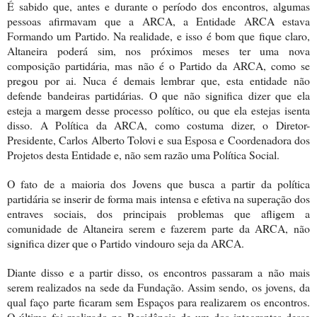
É sabido que, antes e durante o período dos encontros, algumas
pessoas afirmavam que a ARCA, a Entidade ARCA estava
Formando um Partido. Na realidade, e isso é bom que fique claro,
Altaneira poderá sim, nos próximos meses ter uma nova
composição partidária, mas não é o Partido da ARCA, como se
pregou por ai. Nuca é demais lembrar que, esta entidade não
defende bandeiras partidárias. O que não significa dizer que ela
esteja a margem desse processo político, ou que ela estejas isenta
disso. A Política da ARCA, como costuma dizer, o Diretor-
Presidente, Carlos Alberto Tolovi e sua Esposa e Coordenadora dos
Projetos desta Entidade e, não sem razão uma Política Social.
O fato de a maioria dos Jovens que busca a partir da política
partidária se inserir de forma mais intensa e efetiva na superação dos
entraves sociais, dos principais problemas que afligem a
comunidade de Altaneira serem e fazerem parte da ARCA, não
significa dizer que o Partido vindouro seja da ARCA.
Diante disso e a partir disso, os encontros passaram a não mais
serem realizados na sede da Fundação. Assim sendo, os jovens, da
qual faço parte ficaram sem Espaços para realizarem os encontros.
O último foi realizado na Residência de um dos integrantes desse