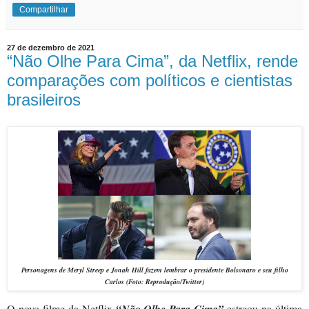
Compartilhar
27 de dezembro de 2021
“Não Olhe Para Cima”, da Netflix, rende
comparações com políticos e cientistas
brasileiros
Personagens de Meryl Streep e Jonah Hill fazem lembrar o presidente Bolsonaro e seu filho
Carlos (Foto: Reprodução/Twitter)
O novo filme da Netflix
“Não Olhe Para Cima”
estreou na última