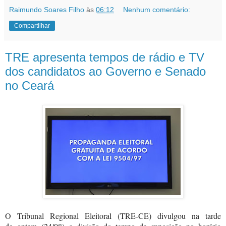
Raimundo Soares Filho
às
06:12
Nenhum comentário:
Compartilhar
TRE apresenta tempos de rádio e TV
dos candidatos ao Governo e Senado
no Ceará
O Tribunal Regional Eleitoral (TRE-CE) divulgou na tarde