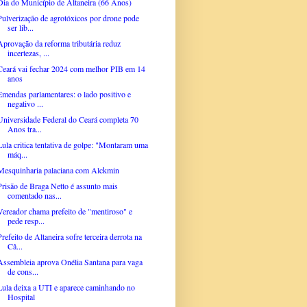
Dia do Município de Altaneira (66 Anos)
Pulverização de agrotóxicos por drone pode
ser lib...
Aprovação da reforma tributária reduz
incertezas, ...
Ceará vai fechar 2024 com melhor PIB em 14
anos
Emendas parlamentares: o lado positivo e
negativo ...
Universidade Federal do Ceará completa 70
Anos tra...
Lula critica tentativa de golpe: "Montaram uma
máq...
Mesquinharia palaciana com Alckmin
Prisão de Braga Netto é assunto mais
comentado nas...
Vereador chama prefeito de "mentiroso" e
pede resp...
Prefeito de Altaneira sofre terceira derrota na
Câ...
Assembleia aprova Onélia Santana para vaga
de cons...
Lula deixa a UTI e aparece caminhando no
Hospital