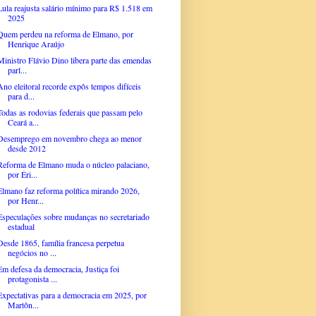
Lula reajusta salário mínimo para R$ 1.518 em
2025
Quem perdeu na reforma de Elmano, por
Henrique Araújo
Ministro Flávio Dino libera parte das emendas
parl...
Ano eleitoral recorde expôs tempos difíceis
para d...
Todas as rodovias federais que passam pelo
Ceará a...
Desemprego em novembro chega ao menor
desde 2012
Reforma de Elmano muda o núcleo palaciano,
por Éri...
Elmano faz reforma política mirando 2026,
por Henr...
Especulações sobre mudanças no secretariado
estadual
Desde 1865, família francesa perpetua
negócios no ...
Em defesa da democracia, Justiça foi
protagonista ...
Expectativas para a democracia em 2025, por
Martôn...