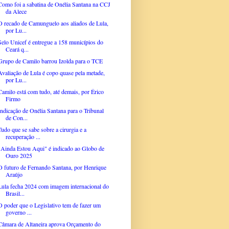
Como foi a sabatina de Onélia Santana na CCJ
da Alece
O recado de Camunguelo aos aliados de Lula,
por Lu...
Selo Unicef é entregue a 158 municípios do
Ceará q...
Grupo de Camilo barrou Izolda para o TCE
Avaliação de Lula é copo quase pela metade,
por Lu...
Camilo está com tudo, até demais, por Érico
Firmo
Indicação de Onélia Santana para o Tribunal
de Con...
Tudo que se sabe sobre a cirurgia e a
recuperação ...
"Ainda Estou Aqui" é indicado ao Globo de
Ouro 2025
O futuro de Fernando Santana, por Henrique
Araújo
Lula fecha 2024 com imagem internacional do
Brasil...
O poder que o Legislativo tem de fazer um
governo ...
Câmara de Altaneira aprova Orçamento do