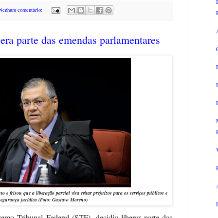
Nenhum comentário:
bera parte das emendas parlamentares
 frisou que a liberação parcial visa evitar prejuízos para os serviços públicos e
segurança jurídica
(Foto: Gustavo Moreno)
emo Tribunal Federal (STF), decidiu liberar parte das