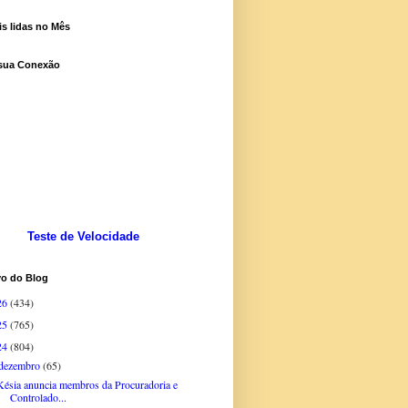
s lidas no Mês
 sua Conexão
Teste de Velocidade
vo do Blog
26
(434)
25
(765)
24
(804)
dezembro
(65)
Késia anuncia membros da Procuradoria e
Controlado...