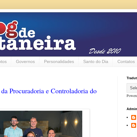
otos
Governos
Personalidades
Santo do Dia
Contatos
Tradut
da Procuradoria e Controladoria do
Power
Admin