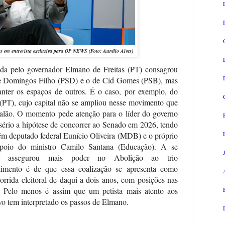
 em entrevista exclusiva para OP NEWS (Foto: Aurélio Alves)
ida pelo governador Elmano de Freitas (PT) consagrou
 de Domingos Filho (PSD) e o de Cid Gomes (PSB), mas
nter os espaços de outros. É o caso, por exemplo, do
(PT), cujo capital não se ampliou nesse movimento que
calão. O momento pede atenção para o líder do governo
sério a hipótese de concorrer ao Senado em 2026, tendo
ém deputado federal Eunício Oliveira (MDB) e o próprio
poio do ministro Camilo Santana (Educação). A se
or assegurou mais poder no Abolição ao trio
dimento é de que essa coalização se apresenta como
orrida eleitoral de daqui a dois anos, com posições nas
. Pelo menos é assim que um petista mais atento aos
ivo tem interpretado os passos de Elmano.