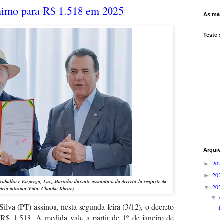
ínimo para R$ 1.518 em 2025
As mai
Teste
Arqui
20
►
20
►
rabalho e Emprego, Luiz Marinho durante assinatura do decreto do reajuste do
20
▼
lário mínimo (Foto: Claudio Kbene)
▼
ilva (PT) assinou, nesta segunda-feira (3/12), o decreto
 R$ 1.518. A medida vale a partir de 1º de janeiro de