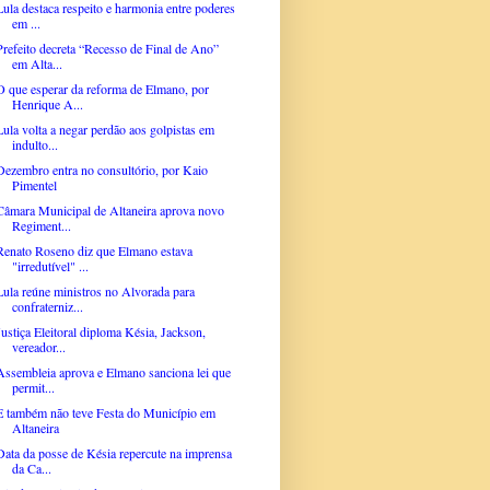
Lula destaca respeito e harmonia entre poderes
em ...
Prefeito decreta “Recesso de Final de Ano”
em Alta...
O que esperar da reforma de Elmano, por
Henrique A...
Lula volta a negar perdão aos golpistas em
indulto...
Dezembro entra no consultório, por Kaio
Pimentel
Câmara Municipal de Altaneira aprova novo
Regiment...
Renato Roseno diz que Elmano estava
"irredutível" ...
Lula reúne ministros no Alvorada para
confraterniz...
Justiça Eleitoral diploma Késia, Jackson,
vereador...
Assembleia aprova e Elmano sanciona lei que
permit...
E também não teve Festa do Município em
Altaneira
Data da posse de Késia repercute na imprensa
da Ca...