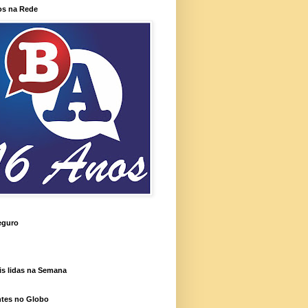
os na Rede
eguro
is lidas na Semana
ntes no Globo