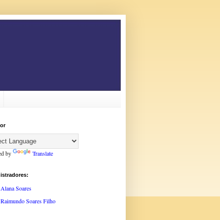
or
ed by
Translate
istradores:
Alana Soares
Raimundo Soares Filho