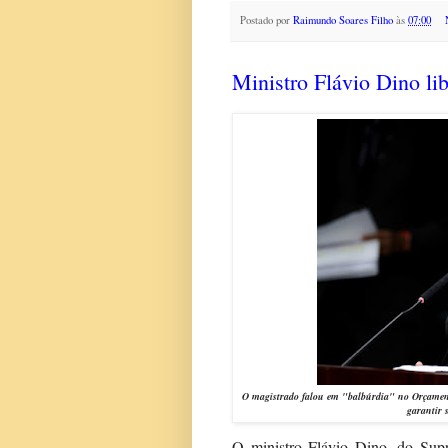
Postado por
Raimundo Soares Filho
às
07:00
Ministro Flávio Dino li
O magistrado falou em "balbúrdia" no Orçamento e
garantir 
O ministro Flávio Dino, do Supr