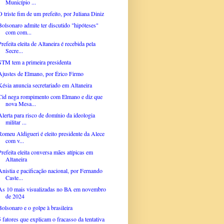
Município ...
O triste fim de um prefeito, por Juliana Diniz
Bolsonaro admite ter discutido "hipóteses"
com com...
Prefeita eleita de Altaneira é recebida pela
Secre...
STM tem a primeira presidenta
Ajustes de Elmano, por Érico Firmo
Késia anuncia secretariado em Altaneira
Cid nega rompimento com Elmano e diz que
nova Mesa...
Alerta para risco de domínio da ideologia
militar ...
Romeu Aldigueri é eleito presidente da Alece
com v...
Prefeita eleita conversa mães atípicas em
Altaneira
Anistia e pacificação nacional, por Fernando
Caste...
As 10 mais visualizadas no BA em novembro
de 2024
Bolsonaro e o golpe à brasileira
5 fatores que explicam o fracasso da tentativa