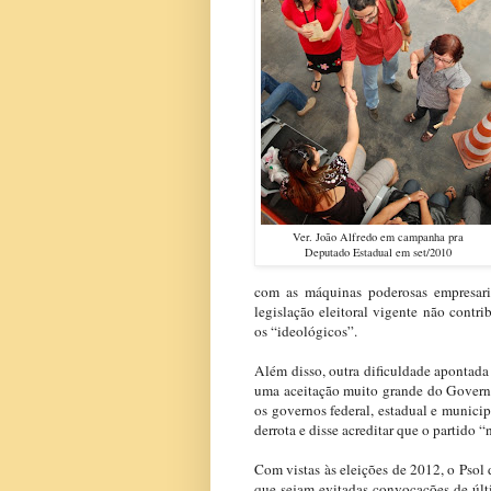
Ver. João Alfredo em campanha pra
Deputado Estadual em set/2010
com as máquinas poderosas empresaria
legislação eleitoral vigente não cont
os “ideológicos”.
Além disso, outra dificuldade apontada
uma aceitação muito grande do Governo
os governos federal, estadual e municipa
derrota e disse acreditar que o partido 
Com vistas às eleições de 2012, o Psol 
que sejam evitadas convocações de últ