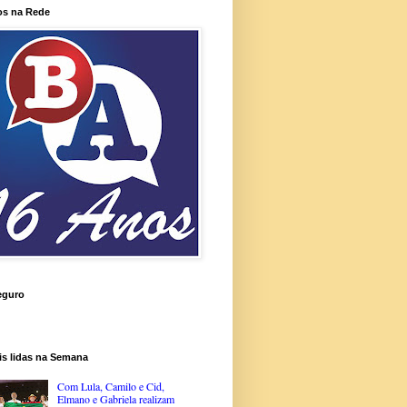
os na Rede
eguro
is lidas na Semana
Com Lula, Camilo e Cid,
Elmano e Gabriela realizam