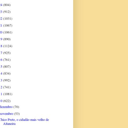
24
(804)
23
(912)
22
(1031)
21
(1067)
20
(1061)
19
(890)
18
(1124)
17
(925)
16
(761)
15
(807)
14
(834)
13
(992)
12
(741)
11
(1081)
10
(622)
dezembro
(70)
novembro
(53)
Chico Preto, o cidadão mais velho de
Altaneira