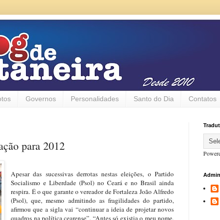
otos
Governos
Personalidades
Santo do Dia
Contatos
Tradut
ração para 2012
Power
Apesar das sucessivas derrotas nestas eleições, o Partido
Admin
Socialismo e Liberdade (Psol) no Ceará e no Brasil ainda
respira. É o que garante o vereador de Fortaleza João Alfredo
(Psol), que, mesmo admitindo as fragilidades do partido,
afirmou que a sigla vai “continuar a ideia de projetar novos
quadros na política cearense”. “Antes só existia o meu nome,