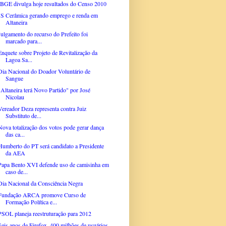
IBGE divulga hoje resultados do Censo 2010
JS Cerâmica gerando emprego e renda em
Altaneira
Julgamento do recurso do Prefeito foi
marcado para...
Enquete sobre Projeto de Revitalização da
Lagoa Sa...
Dia Nacional do Doador Voluntário de
Sangue
"Altaneira terá Novo Partido" por José
Nicolau
Vereador Deza representa contra Juiz
Substituto de...
Nova totalização dos votos pode gerar dança
das ca...
Humberto do PT será candidato a Presidente
da AEA
Papa Bento XVI defende uso de camisinha em
caso de...
Dia Nacional da Consciência Negra
Fundação ARCA promove Curso de
Formação Política e...
PSOL planeja reestruturação para 2012
Seis anos de Firefox, 400 milhões de usuários