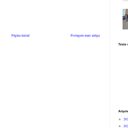
Página inicial
Postagem mais antiga
Teste
Arqui
20
►
20
►