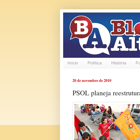
Início
Política
História
F
20 de novembro de 2010
PSOL planeja reestrutu