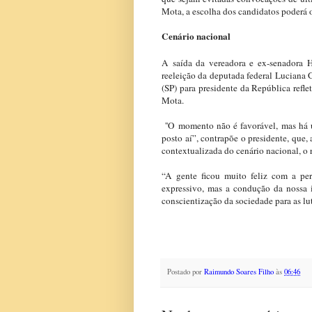
Mota, a escolha dos candidatos poderá 
Cenário nacional
A saída da vereadora e ex-senadora H
reeleição da deputada federal Luciana 
(SP) para presidente da República refle
Mota.
''O momento não é favorável, mas há 
posto aí”, contrapõe o presidente, que
contextualizada do cenário nacional, o r
“A gente ficou muito feliz com a per
expressivo, mas a condução da nossa i
conscientização da sociedade para as lu
Postado por
Raimundo Soares Filho
às
06:46