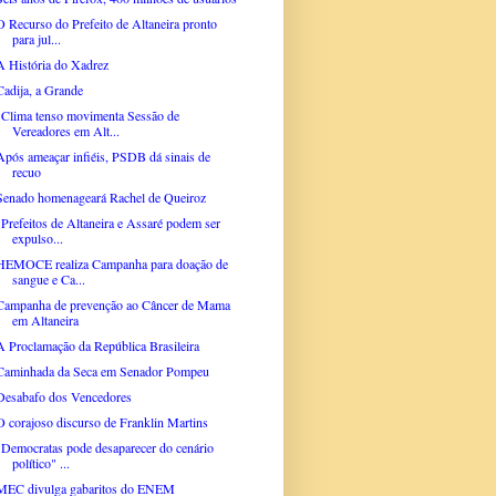
O Recurso do Prefeito de Altaneira pronto
para jul...
A História do Xadrez
Cadija, a Grande
"Clima tenso movimenta Sessão de
Vereadores em Alt...
Após ameaçar infiéis, PSDB dá sinais de
recuo
Senado homenageará Rachel de Queiroz
"Prefeitos de Altaneira e Assaré podem ser
expulso...
HEMOCE realiza Campanha para doação de
sangue e Ca...
Campanha de prevenção ao Câncer de Mama
em Altaneira
A Proclamação da República Brasileira
Caminhada da Seca em Senador Pompeu
Desabafo dos Vencedores
O corajoso discurso de Franklin Martins
"Democratas pode desaparecer do cenário
político" ...
MEC divulga gabaritos do ENEM