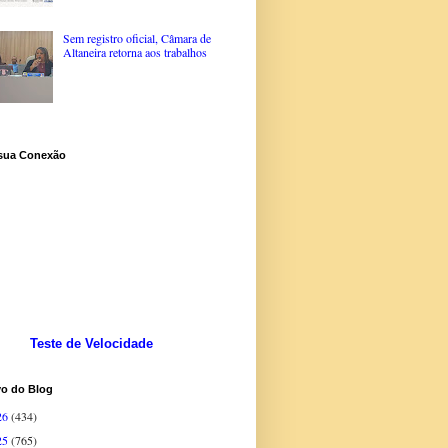
Sem registro oficial, Câmara de
Altaneira retorna aos trabalhos
 sua Conexão
Teste de Velocidade
vo do Blog
26
(434)
25
(765)