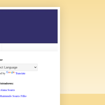
or
ed by
Translate
istradores:
Alana Soares
Raimundo Soares Filho