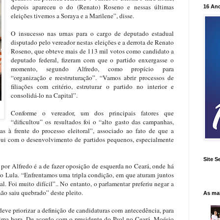
depois apareceu o do (Renato) Roseno e nessas últimas
16 An
eleições tivemos a Soraya e a Marilene”, disse.
O insucesso nas urnas para o cargo de deputado estadual
disputado pelo vereador nestas eleições e a derrota de Renato
Roseno, que obteve mais de 113 mil votos como candidato a
deputado federal, fizeram com que o partido enxergasse o
momento, segundo Alfredo, como propício para
“organização e reestruturação”. “Vamos abrir processos de
filiações com critério, estruturar o partido no interior e
consolidá-lo na Capital”.
Conforme o vereador, um dos principais fatores que
“dificultou” os resultados foi o “alto gasto das campanhas,
s à frente do processo eleitoral”, associado ao fato de que a
ribui com o desenvolvimento de partidos pequenos, especialmente
Site S
 por Alfredo é a de fazer oposição de esquerda no Ceará, onde há
 Lula. “Enfrentamos uma tripla condição, em que aturam juntos
l. Foi muito difícil”.. No entanto, o parlamentar preferiu negar a
“não saiu quebrado” deste pleito.
As ma
deve priorizar a definição de candidaturas com antecedência, para
ima hora. De acordo com o presidente do Psol no Ceará, Moésio