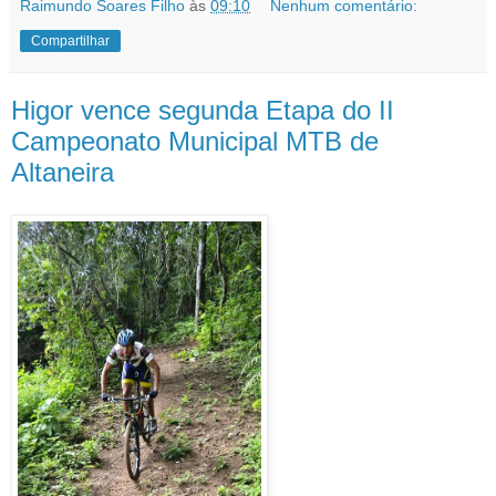
Raimundo Soares Filho
às
09:10
Nenhum comentário:
Compartilhar
Higor vence segunda Etapa do II
Campeonato Municipal MTB de
Altaneira