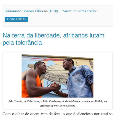
Raimundo Soares Filho
às
07:00
Nenhum comentário:
Compartilhar
Na terra da liberdade, africanos lutam
pela tolerância
João Semedo, de Cabo Verde, e Júlio Cambanco, de Guiné-Bissau, estudam na Unilab, em
Redenção (Foto: Chico Alencar)
Com o olhar de quem vem de fora, o que é silencioso por aqui se