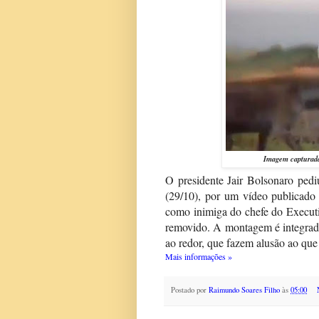
Imagem capturada 
O presidente Jair Bolsonaro ped
(29/10), por um vídeo publicado 
como inimiga do chefe do Executiv
removido. A montagem é integrada
ao redor, que fazem alusão ao que
Mais informações »
Postado por
Raimundo Soares Filho
às
05:00