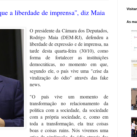
Visita
que a liberdade de imprensa'', diz Maia
As mai
O presidente da Câmara dos Deputados,
Rodrigo Maia (DEM-RJ), defendeu a
liberdade de expressão e de imprensa, na
tarde desta quarta-feira (30/10), como
forma de fortalecer as instituições
democráticas, no momento em que,
segundo ele, o país vive uma "crise da
viralização do ódio" através das fake
news.
"O país vive um momento de
transformação no relacionamento da
política com a sociedade, da sociedade
com a própria sociedade, e, como em
toda a transformação, ela traz coisas
boas e coisas ruins. Nós vivemos uma
crise da viralização do ódio através das