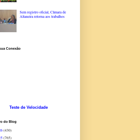
Sem registro oficial, Câmara de
Altaneira retorna aos trabalhos
 sua Conexão
Teste de Velocidade
vo do Blog
26
(430)
25
(765)