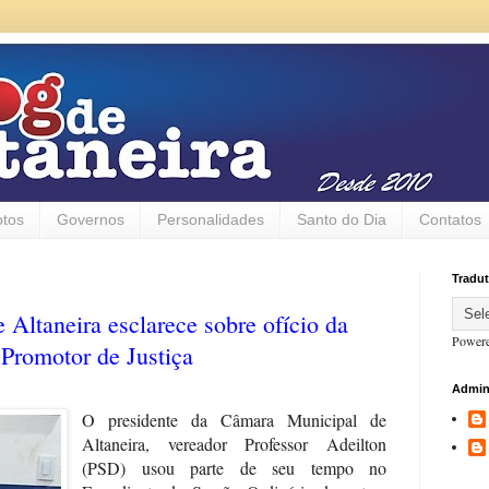
otos
Governos
Personalidades
Santo do Dia
Contatos
Tradut
 Altaneira esclarece sobre ofício da
Power
Promotor de Justiça
Admin
O presidente da Câmara Municipal de
Altaneira, vereador Professor Adeilton
(PSD) usou parte de seu tempo no