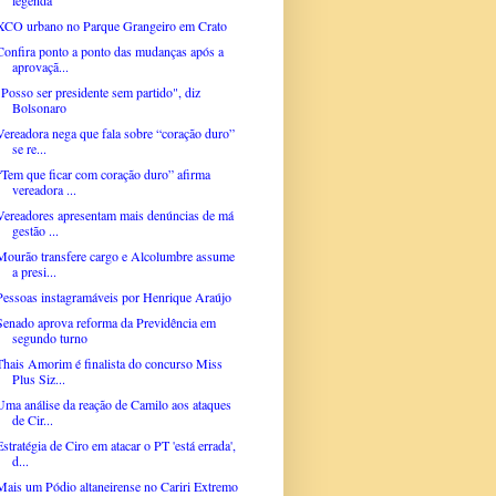
XCO urbano no Parque Grangeiro em Crato
Confira ponto a ponto das mudanças após a
aprovaçã...
"Posso ser presidente sem partido", diz
Bolsonaro
Vereadora nega que fala sobre “coração duro”
se re...
“Tem que ficar com coração duro” afirma
vereadora ...
Vereadores apresentam mais denúncias de má
gestão ...
Mourão transfere cargo e Alcolumbre assume
a presi...
Pessoas instagramáveis por Henrique Araújo
Senado aprova reforma da Previdência em
segundo turno
Thais Amorim é finalista do concurso Miss
Plus Siz...
Uma análise da reação de Camilo aos ataques
de Cir...
Estratégia de Ciro em atacar o PT 'está errada',
d...
Mais um Pódio altaneirense no Cariri Extremo