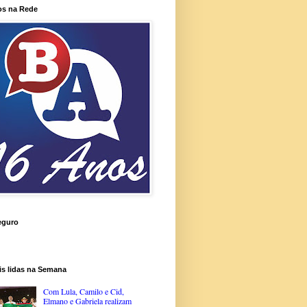
os na Rede
eguro
is lidas na Semana
Com Lula, Camilo e Cid,
Elmano e Gabriela realizam