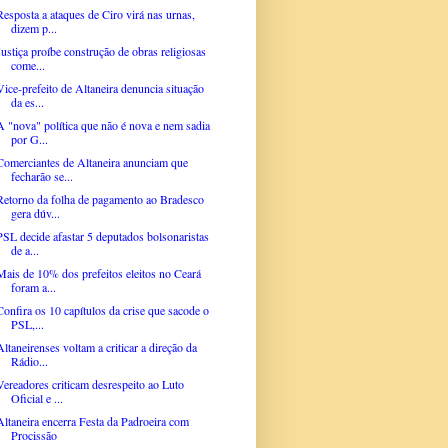
Resposta a ataques de Ciro virá nas urnas,
dizem p...
Justiça proíbe construção de obras religiosas
come...
Vice-prefeito de Altaneira denuncia situação
da es...
A "nova" política que não é nova e nem sadia
por G...
Comerciantes de Altaneira anunciam que
fecharão se...
Retorno da folha de pagamento ao Bradesco
gera dúv...
PSL decide afastar 5 deputados bolsonaristas
de a...
Mais de 10% dos prefeitos eleitos no Ceará
foram a...
Confira os 10 capítulos da crise que sacode o
PSL,...
Altaneirenses voltam a criticar a direção da
Rádio...
Vereadores criticam desrespeito ao Luto
Oficial e ...
Altaneira encerra Festa da Padroeira com
Procissão