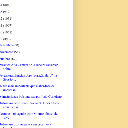
24
(804)
23
(912)
22
(1031)
21
(1067)
20
(1061)
19
(890)
dezembro
(60)
novembro
(58)
outubro
(67)
Presidente da Câmara de Altaneira esclarece
sobre ...
Vereadora silencia sobre “coração duro” na
Sessão ...
''Nada mais importante que a liberdade de
imprensa...
A imaturidade bolsonarista por Ítalo Coriolano
Bolsonaro pede desculpas ao STF por vídeo
com hienas
Ceará tem 61 açudes com volume abaixo de
30%
Bolsonaro diz que pensa em criar nova
legenda