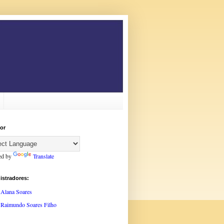
or
ed by
Translate
istradores:
Alana Soares
Raimundo Soares Filho