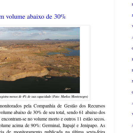
om volume abaixo de 30%
registra menos de 4% de sua capacidade (Foto: Markos Montenegro)
 monitorados pela Companhia de Gestão dos Recursos
volume abaixo de 30% de seu total, sendo 61 abaixo dos
s encontram-se no volume morto e outros 11 estão secos.
olume acima de 90%: Germinal, Itapajé e Jenipapo. As
ia de monitoramento publicada na última sexta-feira