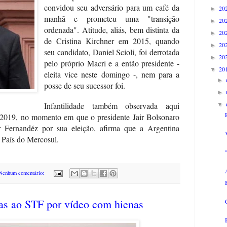
convidou seu adversário para um café da
20
►
manhã e prometeu uma "transição
20
►
ordenada". Atitude, aliás, bem distinta da
20
►
de Cristina Kirchner em 2015, quando
20
►
seu candidato, Daniel Scioli, foi derrotada
20
►
pelo próprio Macri e a então presidente -
20
▼
eleita vice neste domingo -, nem para a
►
posse de seu sucessor foi.
►
Infantilidade também observada aqui
▼
 2019, no momento em que o presidente Jair Bolsonaro
 Fernandéz por sua eleição, afirma que a Argentina
 País do Mercosul.
Nenhum comentário:
as ao STF por vídeo com hienas