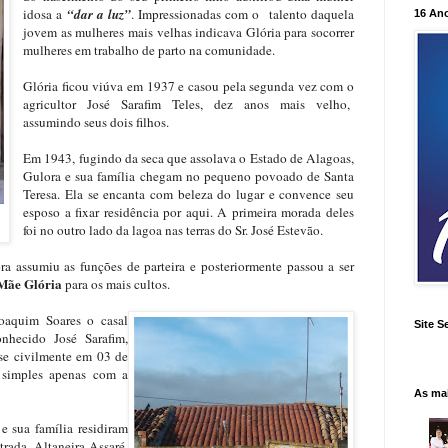
idosa a
“dar a luz”
. Impressionadas com o talento daquela
16 An
jovem as mulheres mais velhas indicava Glória para socorrer
mulheres em trabalho de parto na comunidade.
Glória ficou viúva em 1937 e casou pela segunda vez com o
agricultor José Sarafim Teles, dez anos mais velho,
assumindo seus dois filhos.
Em 1943, fugindo da seca que assolava o Estado de Alagoas,
Gulora e sua família chegam no pequeno povoado de Santa
Teresa. Ela se encanta com beleza do lugar e convence seu
esposo a fixar residência por aqui. A primeira morada deles
foi no outro lado da lagoa nas terras do Sr. José Estevão.
ra assumiu as funções de parteira e posteriormente passou a ser
Mãe Glória
para os mais cultos.
oaquim Soares o casal
Site S
hecido José Sarafim,
-se civilmente em 03 de
 simples apenas com a
As ma
e sua família residiram
rada Altaneira-Assaré,