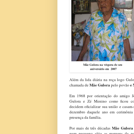
Mãe Gulora na véspera de seu
aniversário em 2007
Além da lida diária na roça logo Gulo
Mãe Gulora
e 
chamada de
pelo povão
Em 1968 por orientação do amigo J
Gulora e Zé Menino como ficou con
decidem oficializar sua união e casam
dezembro daquele ano em cerimônia
presença da família.
Mãe Gulora
Por mais de três décadas
num pequeno sítio as margens da est