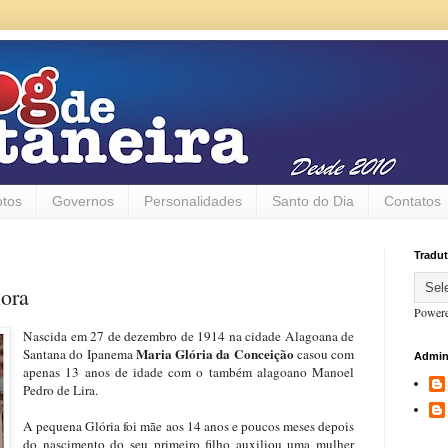
otos
Governos
Personalidades
Santo do Dia
Contatos
Tradut
ora
Power
Nascida em 27 de dezembro de 1914 na cidade Alagoana de
Maria Glória da Conceição
Santana do Ipanema
casou com
Admin
apenas 13 anos de idade com o também alagoano Manoel
Pedro de Lira.
A pequena Glória foi mãe aos 14 anos e poucos meses depois
do nascimento do seu primeiro filho auxiliou uma mulher