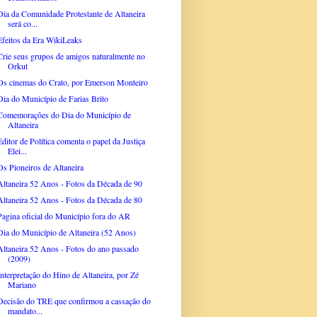
Dia da Comunidade Protestante de Altaneira
será co...
Efeitos da Era WikiLeaks
Crie seus grupos de amigos naturalmente no
Orkut
Os cinemas do Crato, por Emerson Monteiro
Dia do Município de Farias Brito
Comemorações do Dia do Município de
Altaneira
Editor de Política comenta o papel da Justiça
Elei...
Os Pioneiros de Altaneira
Altaneira 52 Anos - Fotos da Década de 90
Altaneira 52 Anos - Fotos da Década de 80
Pagina oficial do Município fora do AR
Dia do Município de Altaneira (52 Anos)
Altaneira 52 Anos - Fotos do ano passado
(2009)
Interpretação do Hino de Altaneira, por Zé
Mariano
Decisão do TRE que confirmou a cassação do
mandato...