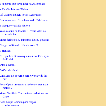
O suplente que virou líder na Assembleia
A Família Johnnie Walker
Cid Gomes anuncia novos Secretários
Conheça o novo Secretariado de Cid Gomes
A inesquecível Mãe Gulora
Novo cálculo da CAGECE reduz valor da
conta de águ...
Dilma define os 37 ministros de seu governo
Charge do Ricardo: Natal e Ano Novo
O Hanucá
TRE publica Decisão que manteve Cassação
do Prefei...
Então é Natal...
Cartões de Natal
Lula: Saio do governo para viver a vida das
ruas
Novo Opera promete ser até oito vezes mais
rápido ...
Aterro Sanitário Consorciado poderá ser no
Crato
Ficha Limpa também para cargos
comissionados