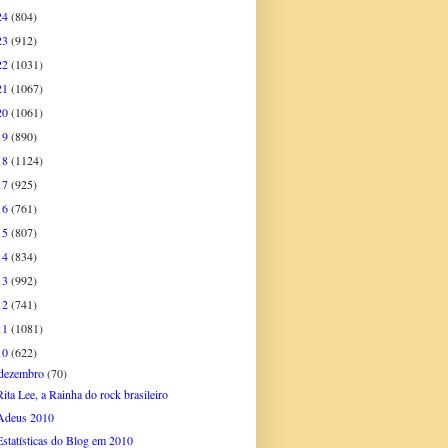
24
(804)
23
(912)
22
(1031)
21
(1067)
20
(1061)
19
(890)
18
(1124)
17
(925)
16
(761)
15
(807)
14
(834)
13
(992)
12
(741)
11
(1081)
10
(622)
dezembro
(70)
Rita Lee, a Rainha do rock brasileiro
Adeus 2010
Estatísticas do Blog em 2010