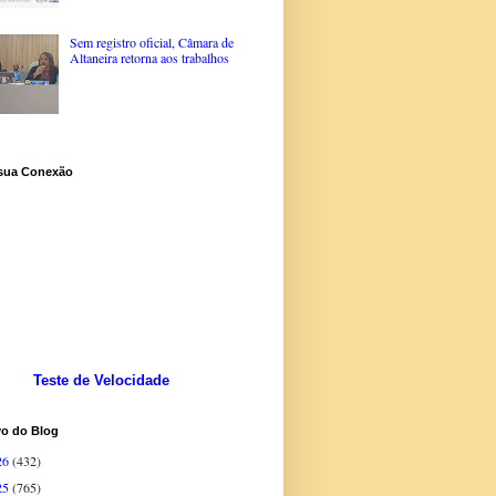
Sem registro oficial, Câmara de
Altaneira retorna aos trabalhos
 sua Conexão
Teste de Velocidade
vo do Blog
26
(432)
25
(765)