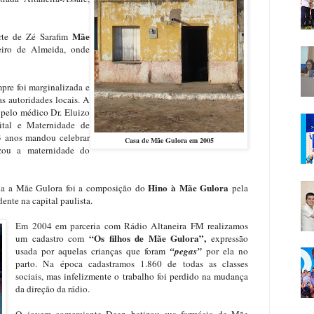
Mãe
rte de Zé Sarafim
eiro de Almeida, onde
pre foi marginalizada e
as autoridades locais. A
pelo médico Dr. Eluizo
ital e Maternidade de
3 anos mandou celebrar
Casa de Mãe Gulora em 2005
zou a maternidade do
Hino à Mãe Gulora
a a Mãe Gulora foi a composição do
pela
ente na capital paulista.
Em 2004 em parceria com Rádio Altaneira FM realizamos
“Os filhos de Mãe Gulora”,
um cadastro com
expressão
usada por aquelas crianças que foram
“pegas”
por ela no
parto. Na época cadastramos 1.860 de todas as classes
sociais, mas infelizmente o trabalho foi perdido na mudança
da direção da rádio.