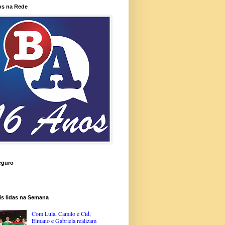
os na Rede
eguro
is lidas na Semana
Com Lula, Camilo e Cid,
Elmano e Gabriela realizam