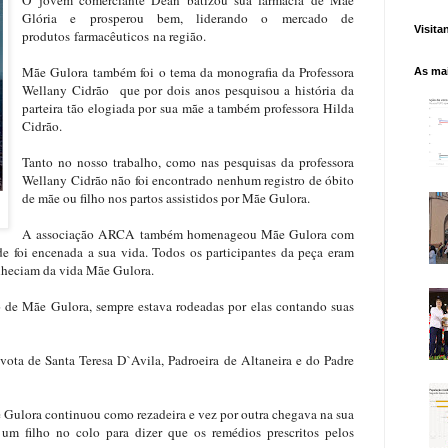
O jovem comerciante Dean batizou sua farmácia de Mãe
Glória e prosperou bem, liderando o mercado de
Visita
produtos farmacêuticos na região.
Mãe Gulora
também foi o tema da monografia da Professora
As mai
Wellany Cidrão que por dois anos pesquisou a história da
parteira tão elogiada por sua mãe a também professora Hilda
Cidrão.
Tanto no nosso trabalho, como nas pesquisas da professora
Wellany Cidrão não foi encontrado nenhum registro de óbito
de mãe ou filho nos partos assistidos por Mãe Gulora.
A associação ARCA também homenageou
Mãe Gulora
com
de foi encenada a sua vida. Todos os participantes da peça eram
nheciam da vida Mãe Gulora.
o de
Mãe Gulora
, sempre estava rodeadas por elas contando suas
evota de Santa Teresa D`Avila, Padroeira de Altaneira e do Padre
 Gulora
continuou como rezadeira e vez por outra chegava na sua
m filho no colo para dizer que os remédios prescritos pelos