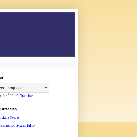
or
ed by
Translate
istradores:
Alana Soares
Raimundo Soares Filho