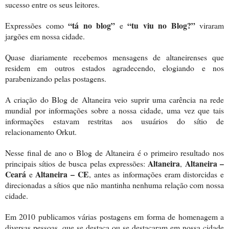
sucesso entre os seus leitores.
“tá no blog”
“tu viu no Blog?”
Expressões como
e
viraram
jargões em nossa cidade.
Quase diariamente recebemos mensagens de altaneirenses que
residem em outros estados agradecendo, elogiando e nos
parabenizando pelas postagens.
A criação do Blog de Altaneira veio suprir uma carência na rede
mundial por informações sobre a nossa cidade, uma vez que tais
informações estavam restritas aos usuários do sítio de
relacionamento Orkut.
Nesse final de ano o Blog de Altaneira é o primeiro resultado nos
Altaneira
Altaneira –
principais sítios de busca pelas expressões:
,
Ceará
Altaneira – CE
e
, antes as informações eram distorcidas e
direcionadas a sítios que não mantinha nenhuma relação com nossa
cidade.
Em 2010 publicamos várias postagens em forma de homenagem a
diversas pessoas, que se destaca ou se destacaram em nossa cidade