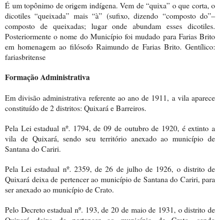
É um topônimo de origem indígena. Vem de “quixa” o que corta, o
dicotiles “queixada” mais “à” (sufixo, dizendo “composto do”–
composto de queixadas; lugar onde abundam esses dicotiles.
Posteriormente o nome do Município foi mudado para Farias Brito
em homenagem ao filósofo Raimundo de Farias Brito. Gentílico:
fariasbritense
Formação Administrativa
Em divisão administrativa referente ao ano de
1911, a
vila aparece
constituído de 2 distritos: Quixará e Barreiros.
Pela Lei estadual nº. 1794, de 09 de outubro de 1920, é extinto a
vila de Quixará, sendo seu território anexado ao município de
Santana do Cariri.
Pela Lei estadual nº. 2359, de 26 de julho de 1926, o distrito de
Quixará deixa de pertencer ao município de Santana do Cariri, para
ser anexado ao município de Crato.
Pelo Decreto estadual nº. 193, de 20 de maio de 1931, o distrito de
Quixará deixa de pertencer ao município de Crato, sendo