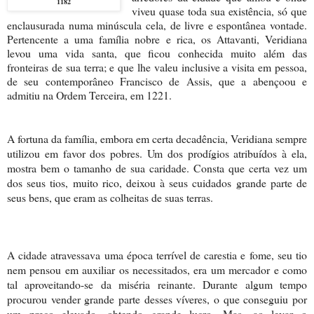
1182
viveu quase toda sua existência, só que
enclausurada numa minúscula cela, de livre e espontânea vontade.
Pertencente a uma família nobre e rica, os Attavanti, Veridiana
levou uma vida santa, que ficou conhecida muito além das
fronteiras de sua terra; e que lhe valeu inclusive a visita em pessoa,
de seu contemporâneo Francisco de Assis, que a abençoou e
admitiu na Ordem Terceira, em 1221.
A fortuna da família, embora em certa decadência, Veridiana sempre
utilizou em favor dos pobres. Um dos prodígios atribuídos à ela,
mostra bem o tamanho de sua caridade. Consta que certa vez um
dos seus tios, muito rico, deixou à seus cuidados grande parte de
seus bens, que eram as colheitas de suas terras.
A cidade atravessava uma época terrível de carestia e fome, seu tio
nem pensou em auxiliar os necessitados, era um mercador e como
tal aproveitando-se da miséria reinante. Durante algum tempo
procurou vender grande parte desses víveres, o que conseguiu por
um preço elevado, obtendo grande lucro. Mas, ao levar o