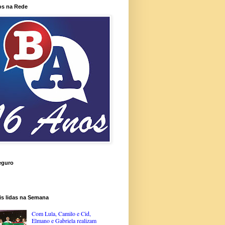
os na Rede
eguro
is lidas na Semana
Com Lula, Camilo e Cid,
Elmano e Gabriela realizam