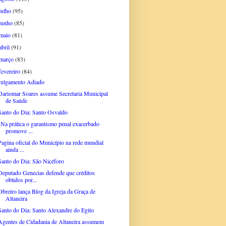
julho
(95)
junho
(85)
maio
(81)
abril
(91)
março
(83)
fevereiro
(84)
Julgamento Adiado
Dariomar Soares assume Secretaria Municipal
de Saúde
Santo do Dia: Santo Osvaldo
"Na prática o garantismo penal exacerbado
promove ...
Pagina oficial do Município na rede mundial
ainda ...
Santo do Dia: São Nicéforo
Deputado Genecias defende que créditos
obtidos por...
Obreiro lança Blog da Igreja da Graça de
Altaneira
Santo do Dia: Santo Alexandre do Egito
Agentes de Cidadania de Altaneira assumem