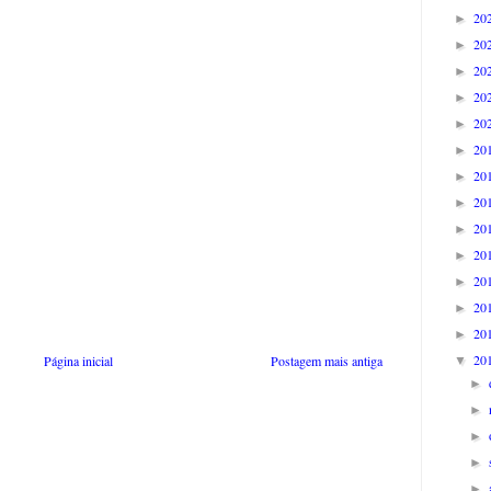
20
►
20
►
20
►
20
►
20
►
20
►
20
►
20
►
20
►
20
►
20
►
20
►
20
►
20
Página inicial
Postagem mais antiga
▼
►
►
►
►
►