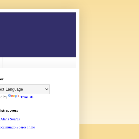
or
ed by
Translate
istradores:
Alana Soares
Raimundo Soares Filho