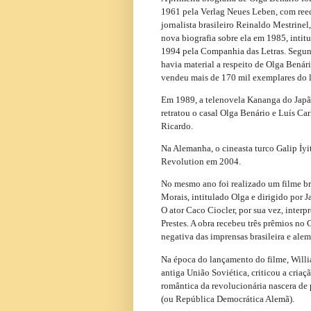
1961 pela Verlag Neues Leben, com reed
jornalista brasileiro Reinaldo Mestrin
nova biografia sobre ela em 1985, inti
1994 pela Companhia das Letras. Segun
havia material a respeito de Olga Bená
vendeu mais de 170 mil exemplares do li
Em 1989, a telenovela Kananga do Japão
retratou o casal Olga Benário e Luís Ca
Ricardo.
Na Alemanha, o cineasta turco Galip İyi
Revolution em 2004.
No mesmo ano foi realizado um filme bra
Morais, intitulado Olga e dirigido por
O ator Caco Ciocler, por sua vez, interpr
Prestes. A obra recebeu três prêmios no
negativa das imprensas brasileira e alem
Na época do lançamento do filme, Willi
antiga União Soviética, criticou a cria
romântica da revolucionária nascera d
(ou República Democrática Alemã).