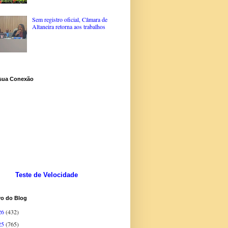
Sem registro oficial, Câmara de
Altaneira retorna aos trabalhos
 sua Conexão
Teste de Velocidade
vo do Blog
26
(432)
25
(765)