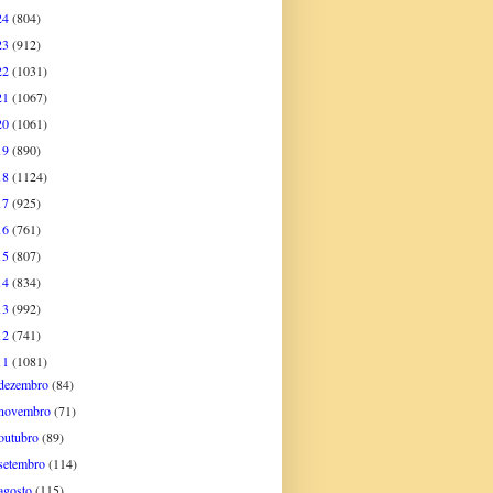
24
(804)
23
(912)
22
(1031)
21
(1067)
20
(1061)
19
(890)
18
(1124)
17
(925)
16
(761)
15
(807)
14
(834)
13
(992)
12
(741)
11
(1081)
dezembro
(84)
novembro
(71)
outubro
(89)
setembro
(114)
agosto
(115)