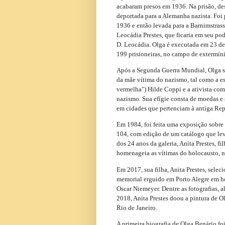
acabaram presos em 1936. Na prisão, de
deportada para a Alemanha nazista. Foi
1936 e então levada para a Barnimstrass
Leocádia Prestes, que ficaria em seu po
D. Leocádia. Olga é executada em 23 de
199 prisioneiras, no campo de extermín
Após a Segunda Guerra Mundial, Olga s
da mãe vítima do nazismo, tal como a es
vermelha") Hilde Coppi e a ativista c
nazismo. Sua efígie consta de moedas e s
em cidades que pertenciam à antiga Re
Em 1984, foi feita uma exposição sobre 
104, com edição de um catálogo que l
dos 24 anos da galeria, Anita Prestes, 
homenageia as vítimas do holocausto, 
Em 2017, sua filha, Anita Prestes, sele
memorial erguido em Porto Alegre em ho
Oscar Niemeyer. Dentre as fotografias, 
2018, Anita Prestes doou a pintura de O
Rio de Janeiro.
A primeira biografia de Olga Benário fo