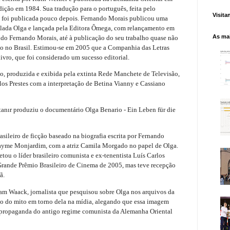
ição em 1984. Sua tradução para o português, feita pelo
Visita
el, foi publicada pouco depois. Fernando Morais publicou uma
tulada Olga e lançada pela Editora Ômega, com relançamento em
As mai
do Fernando Morais, até à publicação do seu trabalho quase não
rio no Brasil. Estimou-se em 2005 que a Companhia das Letras
vro, que foi considerado um sucesso editorial.
, produzida e exibida pela extinta Rede Manchete de Televisão,
rlos Prestes com a interpretação de Betina Vianny e Cassiano
tanır produziu o documentário Olga Benario - Ein Leben für die
sileiro de ficção baseado na biografia escrita por Fernando
 Jayme Monjardim, com a atriz Camila Morgado no papel de Olga.
etou o líder brasileiro comunista e ex-tenentista Luís Carlos
 Grande Prêmio Brasileiro de Cinema de 2005, mas teve recepção
ã.
am Waack, jornalista que pesquisou sobre Olga nos arquivos da
ção do mito em torno dela na mídia, alegando que essa imagem
e propaganda do antigo regime comunista da Alemanha Oriental