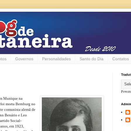
otos
Governos
Personalidades
Santo do Dia
Contatos
Tradut
Power
em Munique na
 foi morta Bernburg no
Admin
nte comunista alemã de
ann Benário e Leo
rtido Social-
anos, em 1923,