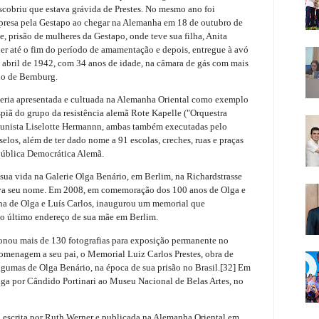
scobriu que estava grávida de Prestes. No mesmo ano foi
 presa pela Gestapo ao chegar na Alemanha em 18 de outubro de
e, prisão de mulheres da Gestapo, onde teve sua filha, Anita
der até o fim do período de amamentação e depois, entregue à avó
 abril de 1942, com 34 anos de idade, na câmara de gás com mais
io de Bernburg.
eria apresentada e cultuada na Alemanha Oriental como exemplo
piã do grupo da resistência alemã Rote Kapelle ("Orquestra
omunista Liselotte Hermannn, ambas também executadas pelo
elos, além de ter dado nome a 91 escolas, creches, ruas e praças
pública Democrática Alemã.
sua vida na Galerie Olga Benário, em Berlim, na Richardstrasse
eva seu nome. Em 2008, em comemoração dos 100 anos de Olga e
filha de Olga e Luís Carlos, inaugurou um memorial que
no último endereço de sua mãe em Berlim.
cionou mais de 130 fotografias para exposição permanente no
menagem a seu pai, o Memorial Luiz Carlos Prestes, obra de
algumas de Olga Benário, na época de sua prisão no Brasil.[32] Em
lga por Cândido Portinari ao Museu Nacional de Belas Artes, no
i escrita por Ruth Werner e publicada na Alemanha Oriental em