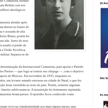
rtido Comunista Alemão
16 An
ara Berlim com seu
nflitos ideológicos
munista alemão após
ma-direita no bairro de
a e acusada de alta
nheiro Braun, porém foi
un não. Junto de seus
 assalto à prisão de
a a União Soviética,
militar. Separou-se de
 determinação da Internacional Comunista, para apoiar o Partido
rlos Prestes — que logo se tornou seu cônjuge —, com o objetivo
o apoio de Moscou. Em novembro de 1935, enquanto os
Site S
ados, um levante armado estourou na cidade de Natal, o que fez
ição fosse estendida ao resto do país. Porém, somente algumas
 Janeiro sublevaram-se. A insurreição foi fortemente reprimida
omunistas foram presos. O episódio ficou conhecido como
As ma
uiram viver na clandestinidade por mais alguns meses, mas