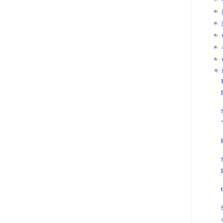
►
►
►
►
►
▼