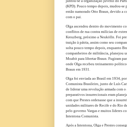
juntou-se à organização juvenil do Pa
(KPD). Pouco tempo depois, mudou-se p
então namorado Otto Braun, devido a co
com o pai.
Olga ascendeu dentro do movimento co
conflitos de rua contra milícias de extre
Kreuzberg, próximo a Neukölln. Foi pres
traição à pátria, assim como seu compa
solta pouco tempo depois, enquanto Bra
companheiros de militância, planejou um
Moabit para libertar Braun. Fugiram par
onde Olga recebeu treinamento político-
Braun em 1931.
Olga foi enviada ao Brasil em 1934, por
Comunista Brasileiro, junto de Luís Ca
de liderar uma revolução armada com 
preparativos insurrecionais eram planej
com que Prestes ordenasse que a insurre
unidades militares de Recife e do Rio de
pelo governo Vargas e muitos líderes c
Intentona Comunista.
Após a Intentona, Olga e Prestes conseg