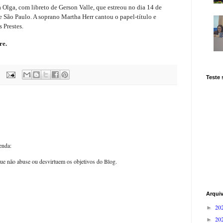
Olga, com libreto de Gerson Valle, que estreou no dia 14 de
 São Paulo. A soprano Martha Herr cantou o papel-título e
 Prestes.
re.
Teste
enda:
ue não abuse ou desvirtuem os objetivos do Blog.
Arqui
20
►
20
►