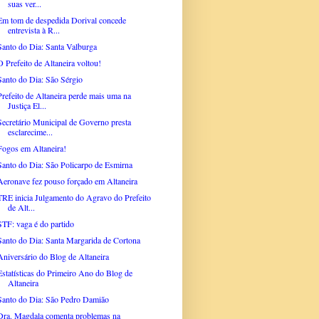
suas ver...
Em tom de despedida Dorival concede
entrevista à R...
Santo do Dia: Santa Valburga
O Prefeito de Altaneira voltou!
Santo do Dia: São Sérgio
Prefeito de Altaneira perde mais uma na
Justiça El...
Secretário Municipal de Governo presta
esclarecime...
Fogos em Altaneira!
Santo do Dia: São Policarpo de Esmirna
Aeronave fez pouso forçado em Altaneira
TRE inicia Julgamento do Agravo do Prefeito
de Alt...
STF: vaga é do partido
Santo do Dia: Santa Margarida de Cortona
Aniversário do Blog de Altaneira
Estatísticas do Primeiro Ano do Blog de
Altaneira
Santo do Dia: São Pedro Damião
Dra. Magdala comenta problemas na