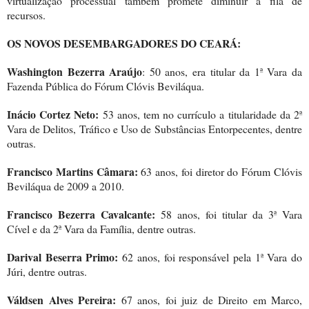
virtualização processual também promete diminuir a fila de
recursos.
OS NOVOS DESEMBARGADORES DO CEARÁ:
Washington Bezerra Araújo
: 50 anos, era titular da 1ª Vara da
Fazenda Pública do Fórum Clóvis Beviláqua.
Inácio Cortez Neto:
53 anos, tem no currículo a titularidade da 2ª
Vara de Delitos, Tráfico e Uso de Substâncias Entorpecentes, dentre
outras.
Francisco Martins Câmara:
63 anos, foi diretor do Fórum Clóvis
Beviláqua de
2009 a
2010.
Francisco Bezerra Cavalcante:
58 anos, foi titular da 3ª Vara
Cível e da 2ª Vara da Família, dentre outras.
Darival Beserra Primo:
62 anos, foi responsável pela 1ª Vara do
Júri, dentre outras.
Váldsen Alves Pereira:
67 anos, foi juiz de Direito em Marco,