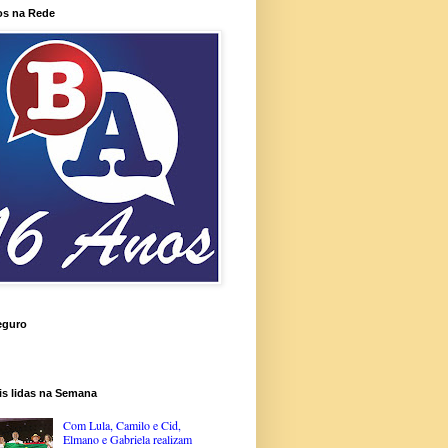
os na Rede
eguro
is lidas na Semana
Com Lula, Camilo e Cid,
Elmano e Gabriela realizam