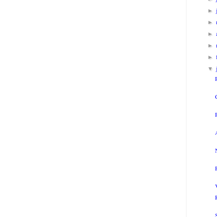
►
►
►
►
►
▼