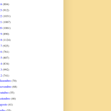
24
(804)
23
(912)
22
(1031)
21
(1067)
20
(1061)
19
(890)
18
(1124)
17
(925)
16
(761)
15
(807)
14
(834)
13
(992)
12
(741)
dezembro
(70)
novembro
(68)
outubro
(55)
setembro
(46)
agosto
(41)
julho
(55)