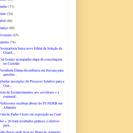
junho
(71)
maio
(54)
abril
(60)
março
(80)
fevereiro
(65)
janeiro
(76)
Procuradoria baixa novo Edital da Seleção da
Guard...
Cid Gomes acompanha etapa de concretagem
no Castelão
Presidenta Dilma desembarca em Havana para
aprofun...
Abertas inscrições do Processo Seletivo para a
Gua...
Nota de Esclarecimentos aos servidores e a
comunid...
Professores recebem abono do FUNDEB em
Altaneira
Vida de Padre Cícero em exposição na Ceart
Rio + 20 trará resultados práticos e efetivos
para...
Sítio Poças pode ficar no Mapa de Altaneira