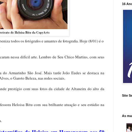
16 An
retrato de Heloisa Bitu da CopyArts
niza todos os fotógrafos e amantes de fotografia. Hoje (8/01) é o
.
caram nessa difícil arte. Lembro de Seu Chico Martins, com seus
 do Armarinho São José. Mais tarde João Eudes se destaca na
lves, o Garoto Beleza, nas redes sociais.
ande prestígio com suas fotos da cidade de Altaneira do alto da
Site S
fessora Heloisa Bitu com sua brilhante atuação e seu estúdio na
As ma
a.