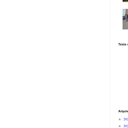
Teste
Arqui
20
►
20
►