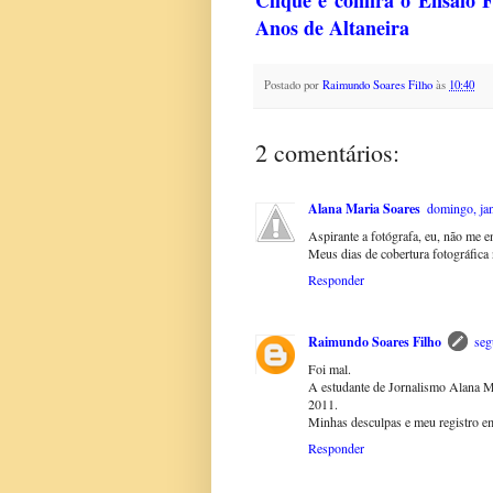
Clique e confira o Ensaio
Anos de Altaneira
Postado por
Raimundo Soares Filho
às
10:40
2 comentários:
Alana Maria Soares
domingo, ja
Aspirante a fotógrafa, eu, não me e
Meus dias de cobertura fotográfic
Responder
Raimundo Soares Filho
seg
Foi mal.
A estudante de Jornalismo Alana Ma
2011.
Minhas desculpas e meu registro e
Responder