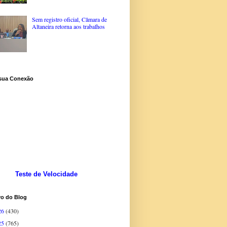
Sem registro oficial, Câmara de
Altaneira retorna aos trabalhos
 sua Conexão
Teste de Velocidade
vo do Blog
26
(430)
25
(765)