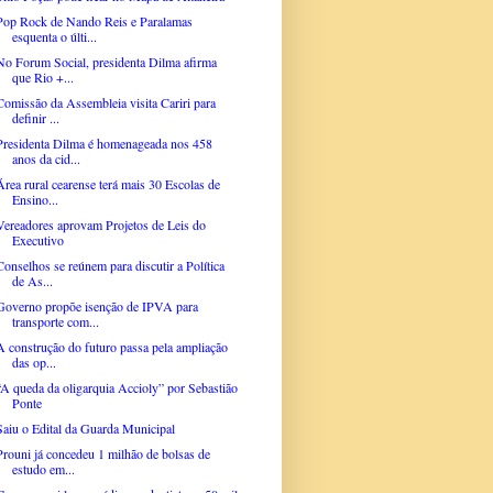
Pop Rock de Nando Reis e Paralamas
esquenta o últi...
No Forum Social, presidenta Dilma afirma
que Rio +...
Comissão da Assembleia visita Cariri para
definir ...
Presidenta Dilma é homenageada nos 458
anos da cid...
Área rural cearense terá mais 30 Escolas de
Ensino...
Vereadores aprovam Projetos de Leis do
Executivo
Conselhos se reúnem para discutir a Política
de As...
Governo propõe isenção de IPVA para
transporte com...
A construção do futuro passa pela ampliação
das op...
“A queda da oligarquia Accioly” por Sebastião
Ponte
Saiu o Edital da Guarda Municipal
Prouni já concedeu 1 milhão de bolsas de
estudo em...