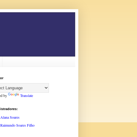
or
ed by
Translate
istradores:
Alana Soares
Raimundo Soares Filho