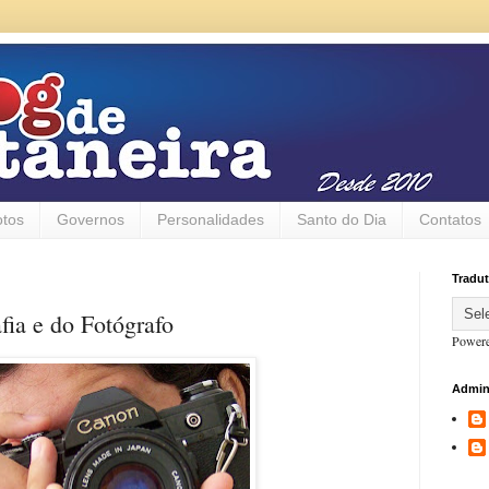
otos
Governos
Personalidades
Santo do Dia
Contatos
Tradut
fia e do Fotógrafo
Power
Admin