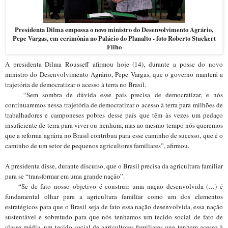
Presidenta Dilma empossa o novo ministro do Desenvolvimento Agrário,
Pepe Vargas, em cerimônia no Palácio do Planalto - foto Roberto Stuckert
Filho
A presidenta Dilma Rousseff afirmou hoje (14), durante a posse do novo
ministro do Desenvolvimento Agrário, Pepe Vargas, que o governo manterá a
trajetória de democratizar o acesso à terra no Brasil.
“Sem sombra de dúvida esse país precisa de democratizar, e nós
continuaremos nessa trajetória de democratizar o acesso à terra para milhões de
trabalhadores e camponeses pobres desse país que têm às vezes um pedaço
insuficiente de terra para viver ou nenhum, mas ao mesmo tempo nós queremos
que a reforma agrária no Brasil contribua para esse caminho de sucesso, que é o
caminho de um setor de pequenos agricultores familiares”, afirmou.
A presidenta disse, durante discurso, que o Brasil precisa da agricultura familiar
para se “transformar em uma grande nação”.
“Se de fato nosso objetivo é construir uma nação desenvolvida (…) é
fundamental olhar para a agricultura familiar como um dos elementos
estratégicos para que o Brasil seja de fato essa nação desenvolvida, essa nação
sustentável e sobretudo para que nós tenhamos um tecido social de fato de
classe média, um tecido social de agricultores familiares que tenham acesso à