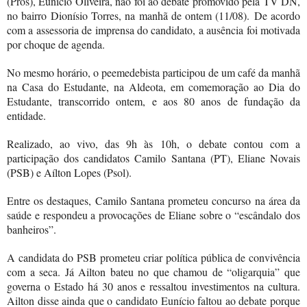
(Pros), Eunício Oliveira, não foi ao debate promovido pela TV DN,
no bairro Dionísio Torres, na manhã de ontem (11/08).
De acordo
com a assessoria de imprensa do candidato, a ausência foi motivada
por choque de agenda.
No mesmo horário, o peemedebista participou de um café da manhã
na Casa do Estudante, na Aldeota, em comemoração ao Dia do
Estudante, transcorrido ontem, e aos 80 anos de fundação da
entidade.
Realizado, ao vivo, das 9h às 10h, o debate contou com a
participação dos candidatos Camilo Santana (PT), Eliane Novais
(PSB) e Aílton Lopes (Psol).
Entre os destaques, Camilo Santana prometeu concurso na área da
saúde e respondeu a provocações de Eliane sobre o “escândalo dos
banheiros”.
A candidata do PSB prometeu criar política pública de convivência
com a seca. Já Ailton bateu no que chamou de “oligarquia” que
governa o Estado há 30 anos e ressaltou investimentos na cultura.
Ailton disse ainda que o candidato Eunício faltou ao debate porque