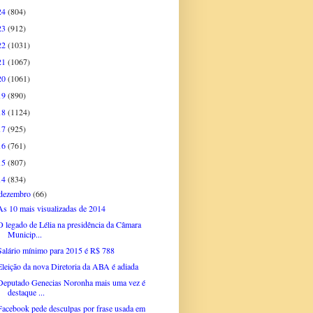
24
(804)
23
(912)
22
(1031)
21
(1067)
20
(1061)
19
(890)
18
(1124)
17
(925)
16
(761)
15
(807)
14
(834)
dezembro
(66)
As 10 mais visualizadas de 2014
O legado de Lélia na presidência da Câmara
Municip...
Salário mínimo para 2015 é R$ 788
Eleição da nova Diretoria da ABA é adiada
Deputado Genecias Noronha mais uma vez é
destaque ...
Facebook pede desculpas por frase usada em