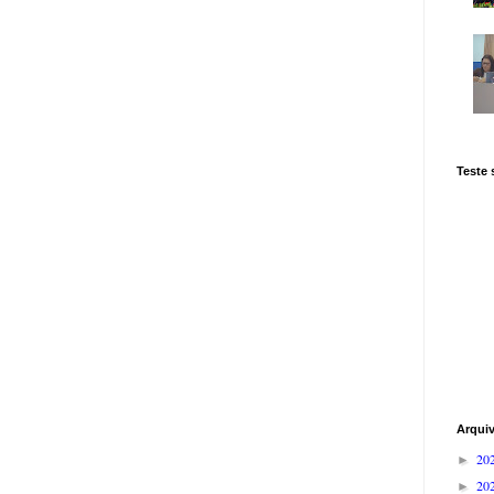
Teste
Arqui
20
►
20
►