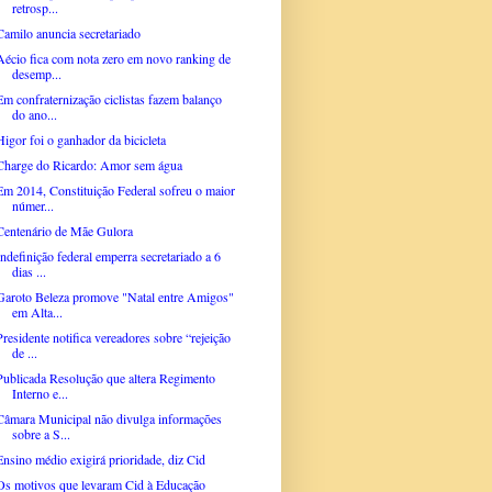
retrosp...
Camilo anuncia secretariado
Aécio fica com nota zero em novo ranking de
desemp...
Em confraternização ciclistas fazem balanço
do ano...
Higor foi o ganhador da bicicleta
Charge do Ricardo: Amor sem água
Em 2014, Constituição Federal sofreu o maior
númer...
Centenário de Mãe Gulora
Indefinição federal emperra secretariado a 6
dias ...
Garoto Beleza promove "Natal entre Amigos"
em Alta...
Presidente notifica vereadores sobre “rejeição
de ...
Publicada Resolução que altera Regimento
Interno e...
Câmara Municipal não divulga informações
sobre a S...
Ensino médio exigirá prioridade, diz Cid
Os motivos que levaram Cid à Educação