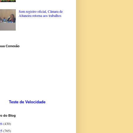
Sem registro oficial, Câmara de
Altaneira retorna aos trabalhos
 sua Conexão
Teste de Velocidade
vo do Blog
26
(430)
25
(765)