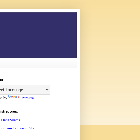
or
ed by
Translate
istradores:
Alana Soares
Raimundo Soares Filho