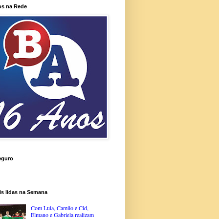
os na Rede
eguro
is lidas na Semana
Com Lula, Camilo e Cid,
Elmano e Gabriela realizam