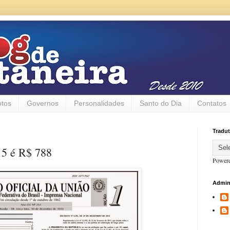
otos
Governos
Personalidades
Santo do Dia
Contatos
Tradut
15 é R$ 788
Power
Admin