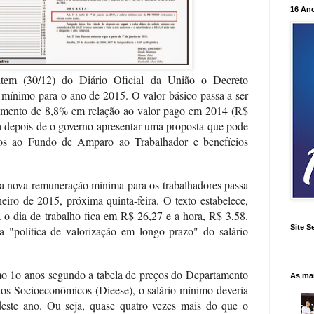
16 An
tem (30/12) do Diário Oficial da União o Decreto
io mínimo para o ano de 2015. O valor básico passa a ser
umento de 8,8% em relação ao valor pago em 2014 (R$
 depois de o governo apresentar uma proposta que pode
dos ao Fundo de Amparo ao Trabalhador e benefícios
 nova remuneração mínima para os trabalhadores passa
neiro de 2015, próxima quinta-feira. O texto estabelece,
o dia de trabalho fica em R$ 26,27 e a hora, R$ 3,58.
Site S
a "política de valorização em longo prazo" do salário
mo 1o anos segundo a tabela de preços do Departamento
As ma
tudos Socioeconômicos (Dieese), o salário mínimo deveria
este ano. Ou seja, quase quatro vezes mais do que o