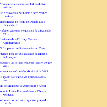
Presidente convoca Sessão Extraordinária e
mais um...
Cid é convocado por Dilma e deve receber
convite p...
Altaneirenses no Pódio no Desafio MTB
Capital da C...
Prefeitos cearenses se queixam de dificuldades
em ...
Presidente da AEA lança Nota de
Agradecimento
TRE diploma candidatos eleitos no Ceará
Tucanos pede ao TSE cassação de Dilma e
diplomação...
Brasileiro passa mais tempo na Internet do que
ven...
Juventude é o Campeão Municipal de 2015
Coligação de Eunício vai à justiça eleitoral
para ...
Dia do Município de Altaneira (56 Anos)
Antonio Leite e Edezyo deixam a Câmara
Municipal
Adevaldo diz que vai reorganizar grupo dos
“pés-de...