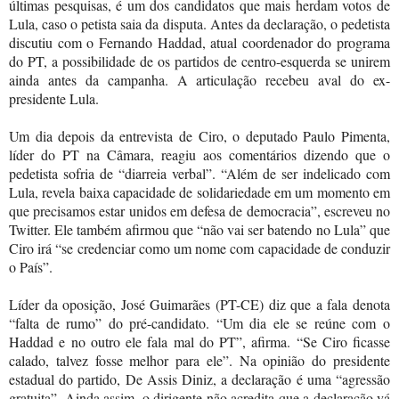
últimas pesquisas, é um dos candidatos que mais herdam votos de
Lula, caso o petista saia da disputa. Antes da declaração, o pedetista
discutiu com o Fernando Haddad, atual coordenador do programa
do PT, a possibilidade de os partidos de centro-esquerda se unirem
ainda antes da campanha. A articulação recebeu aval do ex-
presidente Lula.
Um dia depois da entrevista de Ciro, o deputado Paulo Pimenta,
líder do PT na Câmara, reagiu aos comentários dizendo que o
pedetista sofria de “diarreia verbal”. “Além de ser indelicado com
Lula, revela baixa capacidade de solidariedade em um momento em
que precisamos estar unidos em defesa de democracia”, escreveu no
Twitter. Ele também afirmou que “não vai ser batendo no Lula” que
Ciro irá “se credenciar como um nome com capacidade de conduzir
o País”.
Líder da oposição, José Guimarães (PT-CE) diz que a fala denota
“falta de rumo” do pré-candidato. “Um dia ele se reúne com o
Haddad e no outro ele fala mal do PT”, afirma. “Se Ciro ficasse
calado, talvez fosse melhor para ele”. Na opinião do presidente
estadual do partido, De Assis Diniz, a declaração é uma “agressão
gratuita”. Ainda assim, o dirigente não acredita que a declaração vá