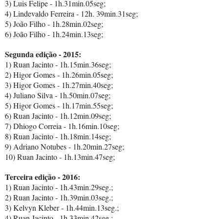
3) Luis Felipe - 1h.31min.05seg;
4) Lindevaldo Ferreira - 12h. 39min.31seg;
5) João Filho - 1h.28min.02seg;
6) João Filho - 1h.24min.13seg;
Segunda edição - 2015:
1) Ruan Jacinto - 1h.15min.36seg;
2) Higor Gomes - 1h.26min.05seg;
3) Higor Gomes - 1h.27min.40seg;
4) Juliano Silva - 1h.50min.07seg;
5) Higor Gomes - 1h.17min.55seg;
6) Ruan Jacinto - 1h.12min.09seg;
7) Dhiogo Correia - 1h.16min.10seg;
8) Ruan Jacinto - 1h.18min.14seg;
9) Adriano Notubes - 1h.20min.27seg;
10) Ruan Jacinto - 1h.13min.47seg;
Terceira edição - 2016:
1) Ruan Jacinto - 1h.43min.29seg.;
2) Ruan Jacinto - 1h.39min.03seg.;
3) Kelvyn Kleber - 1h.44min.13seg.;
4) Ruan Jacinto - 1h.33min.42seg.;