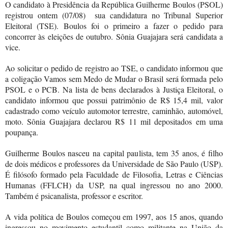
O candidato à Presidência da República Guilherme Boulos (PSOL)
registrou ontem (07/08)
sua candidatura no Tribunal Superior
Eleitoral (TSE). Boulos foi o primeiro a fazer o pedido para
concorrer às eleições de outubro. Sônia Guajajara será candidata a
vice.
Ao solicitar o pedido de registro ao TSE, o candidato informou que
a coligação Vamos sem Medo de Mudar o Brasil será formada pelo
PSOL e o PCB. Na lista de bens declarados à Justiça Eleitoral, o
candidato informou que possui patrimônio de R$ 15,4 mil, valor
cadastrado como veículo automotor terrestre, caminhão, automóvel,
moto. Sônia Guajajara declarou R$ 11 mil depositados em uma
poupança.
Guilherme Boulos nasceu na capital paulista, tem 35 anos, é filho
de dois médicos e professores da Universidade de São Paulo (USP).
É filósofo formado pela Faculdade de Filosofia, Letras e Ciências
Humanas (FFLCH) da USP, na qual ingressou no ano 2000.
Também é psicanalista, professor e escritor.
A vida política de Boulos começou em 1997, aos 15 anos, quando
ingressou no movimento estudantil como militante na União da