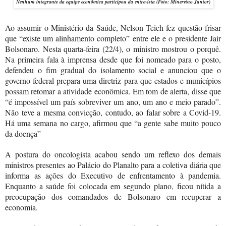
Nenhum integrante da equipe econômica participou da entrevista
(Foto: Minervino Junior)
Ao assumir o Ministério da Saúde, Nelson Teich fez questão frisar
que “existe um alinhamento completo” entre ele e o presidente Jair
Bolsonaro. Nesta quarta-feira (22/4), o ministro mostrou o porquê.
Na primeira fala à imprensa desde que foi nomeado para o posto,
defendeu o fim gradual do isolamento social e anunciou que o
governo federal prepara uma diretriz para que estados e municípios
possam retomar a atividade econômica. Em tom de alerta, disse que
“é impossível um país sobreviver um ano, um ano e meio parado”.
Não teve a mesma convicção, contudo, ao falar sobre a Covid-19.
Há uma semana no cargo, afirmou que “a gente sabe muito pouco
da doença”
A postura do oncologista acabou sendo um reflexo dos demais
ministros presentes ao Palácio do Planalto para a coletiva diária que
informa as ações do Executivo de enfrentamento à pandemia.
Enquanto a saúde foi colocada em segundo plano, ficou nítida a
preocupação dos comandados de Bolsonaro em recuperar a
economia.