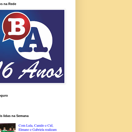
os na Rede
eguro
is lidas na Semana
Com Lula, Camilo e Cid,
Elmano e Gabriela realizam