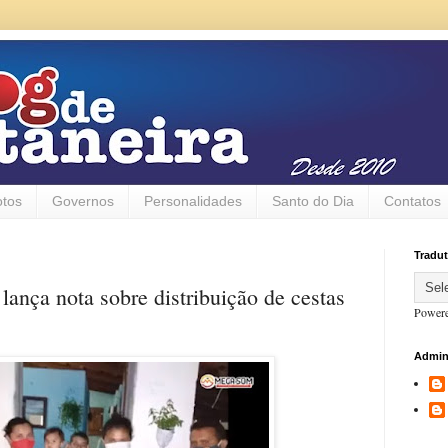
otos
Governos
Personalidades
Santo do Dia
Contatos
Tradut
lança nota sobre distribuição de cestas
Power
Admin