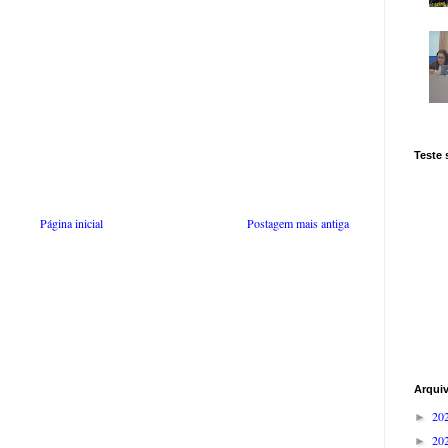
Teste
Página inicial
Postagem mais antiga
Arqui
20
►
20
►