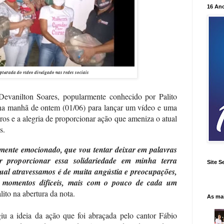
16 An
turada do vídeo divulgado nas redes sociais
 Devanilton Soares, popularmente conhecido por Palito
na manhã de ontem (01/06) para lançar um vídeo e uma
ros e a alegria de proporcionar ação que ameniza o atual
s.
mente emocionado, que vou tentar deixar em palavras
r proporcionar essa solidariedade em minha terra
Site S
ual atravessamos é de muita angústia e preocupações,
r momentos difíceis, mais com o pouco de cada um
lito na abertura da nota.
As ma
iu a ideia da ação que foi abraçada pelo cantor Fábio