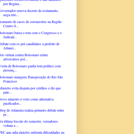
por Regina...
Governador renova decreto de isolamento,
nega reto...
Aumento de casos de coronavírus na Região
Centro-S...
Bolsonaro baixa o tom com o Congresso e o
Judiciár...
Debate com os pré-candidatos a prefeito de
Altanei...
Ato virtual contra Bolsonaro reúne
adversários pol...
Visita de Bolsonaro ganha tom político com
presenç...
Bolsonaro inaugura Transposição do Rio São
Francisco
Ministro evita disputa por créditos e diz que
pate...
Novo ministro é visto como alternativa
pacificador...
Blog de Altaneira realiza primeiro debate entre
pr...
Na última Sessão do semestre, vereadores
voltam a ...
PEC que adia eleições enfrenta dificuldades na