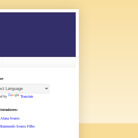
or
ed by
Translate
istradores:
Alana Soares
Raimundo Soares Filho