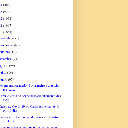
24
(804)
23
(912)
22
(1031)
21
(1067)
20
(1061)
dezembro
(81)
novembro
(65)
outubro
(83)
setembro
(71)
agosto
(99)
julho
(86)
junho
(95)
Jovem empreendedor é o primeiro a anunciar
pré-can...
Centrão entra na negociação do adiamento das
eleiç...
Casos de Covid-19 no Cariri aumentam 64%
em 10 dias
Congresso Nacional ganha cores do arco-íris
em hom...
Queremos Desenvolvimento e não lamentos