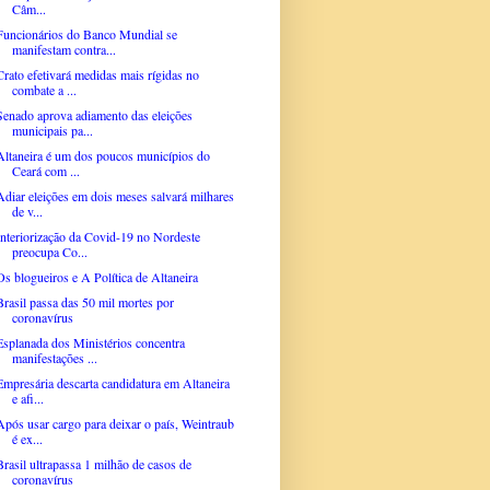
Câm...
Funcionários do Banco Mundial se
manifestam contra...
Crato efetivará medidas mais rígidas no
combate a ...
Senado aprova adiamento das eleições
municipais pa...
Altaneira é um dos poucos municípios do
Ceará com ...
Adiar eleições em dois meses salvará milhares
de v...
Interiorização da Covid-19 no Nordeste
preocupa Co...
Os blogueiros e A Política de Altaneira
Brasil passa das 50 mil mortes por
coronavírus
Esplanada dos Ministérios concentra
manifestações ...
Empresária descarta candidatura em Altaneira
e afi...
Após usar cargo para deixar o país, Weintraub
é ex...
Brasil ultrapassa 1 milhão de casos de
coronavírus