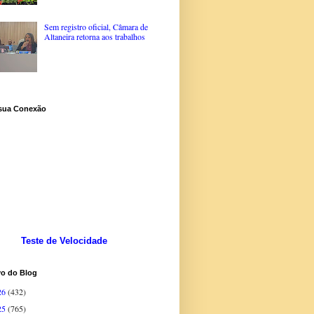
Sem registro oficial, Câmara de
Altaneira retorna aos trabalhos
 sua Conexão
Teste de Velocidade
vo do Blog
26
(432)
25
(765)