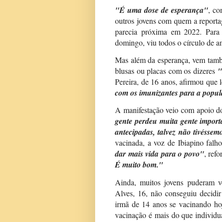
"É uma dose de esperança"
, co
outros jovens com quem a reporta
parecia próxima em 2022. Para
domingo, viu todos o círculo de am
Mas além da esperança, vem també
blusas ou placas com os dizeres
"
Pereira, de 16 anos, afirmou que 
com os imunizantes para a popu
A manifestação veio com apoio do
gente perdeu muita gente import
antecipadas, talvez não tivésse
vacinada, a voz de Ibiapino falh
dar mais vida para o povo"
, refo
É muito bom."
Ainda, muitos jovens puderam 
Alves, 16, não conseguiu decidi
irmã de 14 anos se vacinando ho
vacinação é mais do que individu