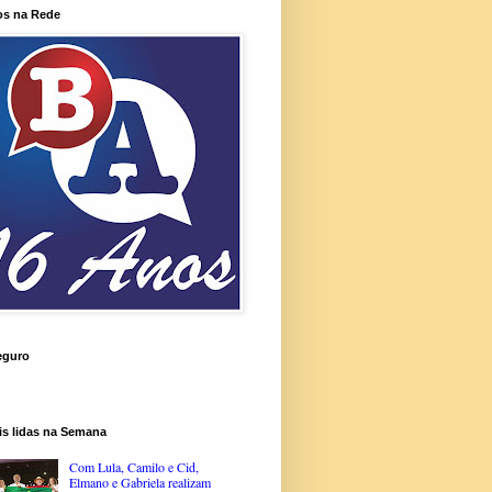
os na Rede
eguro
is lidas na Semana
Com Lula, Camilo e Cid,
Elmano e Gabriela realizam