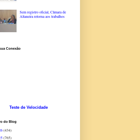
Sem registro oficial, Câmara de
Altaneira retorna aos trabalhos
 sua Conexão
Teste de Velocidade
vo do Blog
26
(434)
25
(765)