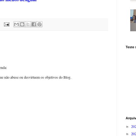
Teste
enda:
ue não abuse ou desvirtuem os objetivos do Blog.
Arqui
20
►
20
►