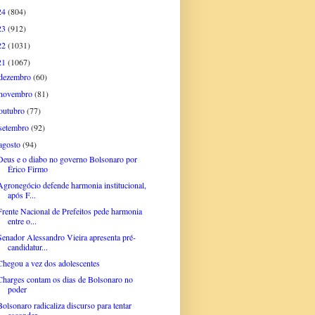
24
(804)
23
(912)
22
(1031)
21
(1067)
dezembro
(60)
novembro
(81)
outubro
(77)
setembro
(92)
agosto
(94)
Deus e o diabo no governo Bolsonaro por
Érico Firmo
Agronegócio defende harmonia institucional,
após F...
Frente Nacional de Prefeitos pede harmonia
entre o...
Senador Alessandro Vieira apresenta pré-
candidatur...
Chegou a vez dos adolescentes
Charges contam os dias de Bolsonaro no
poder
Bolsonaro radicaliza discurso para tentar
esconder...