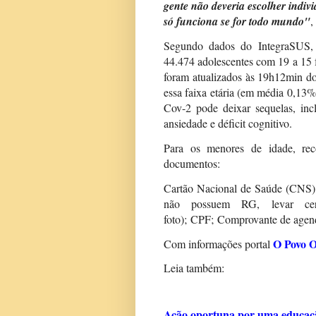
gente não deveria escolher indiv
só funciona se for todo mundo"
,
Segundo dados do IntegraSUS, 
44.474 adolescentes com 19 a 15
foram atualizados às 19h12min do 
essa faixa etária (em média 0,13%
Cov-2 pode deixar sequelas, incl
ansiedade e déficit cognitivo.
Para os menores de idade, re
documentos:
Cartão Nacional de Saúde (CNS),
não possuem RG, levar cer
foto);
CPF;
Comprovante de age
O Povo O
Com informações portal
Leia também:
Ação oportuna por uma educaç