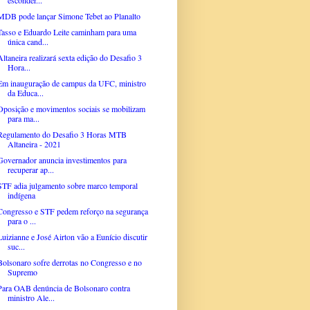
MDB pode lançar Simone Tebet ao Planalto
Tasso e Eduardo Leite caminham para uma
única cand...
Altaneira realizará sexta edição do Desafio 3
Hora...
Em inauguração de campus da UFC, ministro
da Educa...
Oposição e movimentos sociais se mobilizam
para ma...
Regulamento do Desafio 3 Horas MTB
Altaneira - 2021
Governador anuncia investimentos para
recuperar ap...
STF adia julgamento sobre marco temporal
indígena
Congresso e STF pedem reforço na segurança
para o ...
Luizianne e José Airton vão a Eunício discutir
suc...
Bolsonaro sofre derrotas no Congresso e no
Supremo
Para OAB denúncia de Bolsonaro contra
ministro Ale...