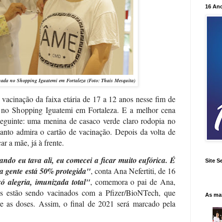
16 An
cinada no Shopping Iguatemi em Fortaleza (Foto: Thais Mesquita)
cinação da faixa etária de 17 a 12 anos nesse fim de
 no Shopping Iguatemi em Fortaleza. E a melhor cena
seguinte: uma menina de casaco verde claro rodopia no
anto admira o cartão de vacinação. Depois da volta de
ar a mãe, já à frente.
do eu tava ali, eu comecei a ficar muito eufórica. É
Site S
 a gente está 50% protegida"
, conta Ana Nefertiti, de 16
ó alegria, imunizada total"
, comemora o pai de Ana,
s estão sendo vacinados com a Pfizer/BioNTech, que
As ma
re as doses. Assim, o final de 2021 será marcado pela