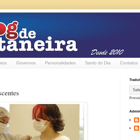
otos
Governos
Personalidades
Santo do Dia
Contatos
Tradut
scentes
Power
Admin