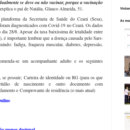
idualmente se deve ou não vacinar, porque a vacinação
 explica o pai de Natália, Glauco Almeida, 51.
Visita
plataforma da Secretaria de Saúde do Ceará (Sesa),
As mai
 foram diagnosticados com Covid-19 no Ceará. Os dados
dia 28/8. Apesar da taxa baixíssima de letalidade entre
), é importante lembrar que a doença causada pelo Sars-
uindo: fadiga, fraqueza muscular, diabetes, depressão,
comenda-se um acompanhante adulto e os seguintes
 se possuir;
Carteira de identidade ou RG (para os que
tidão de nascimento e outro documento com
ndamento e
Comprovante de residência (o mais atual)
nline
ão menos desigual