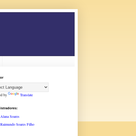
or
ed by
Translate
istradores:
Alana Soares
Raimundo Soares Filho