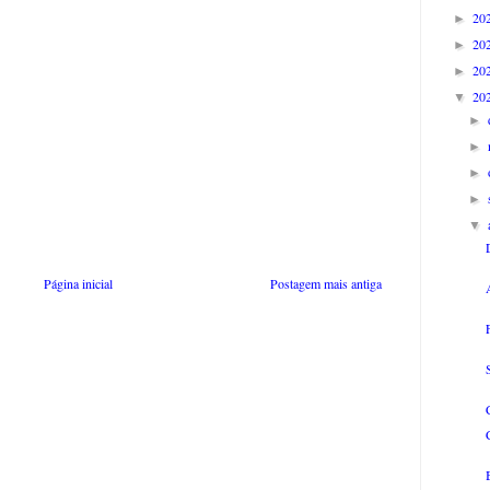
20
►
20
►
20
►
20
▼
►
►
►
►
▼
Página inicial
Postagem mais antiga