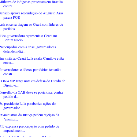
Milhares de indígenas protestam em Brasília
contra...
Senado aprova recondução de Augusto Aras
para a PGR
Lula encerra viagem ao Ceará com líderes de
partidos
Vice-governadora representa o Ceará no
Fórum Nacio...
Preocupados com a crise, governadores
defendem diá...
Em visita ao Ceará Lula exalta Camilo e evita
emba...
Governadores e líderes partidários tentarão
constr...
CONAMP lança nota em defesa do Estado de
Direito e...
Conselho da OAB deve se posicionar contra
pedido d...
Ex-presidente Lula parabeniza ações do
governador ...
Ex-ministros da Justiça pedem rejeição da
"aventur...
STJ expressa preocupação com pedido de
impeachment...