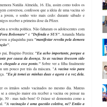
memora Natália Almeida, 16. Ela, assim como todos os
gem conversou, confessou que a ideia de uma vacina só
 a jovem, o sonho veio mais cedo: durante sábado e
igos receber a primeira dose da Pfizer.
m a revolta política. Não faltaram os adolescentes com
Fora Bolsonaro"
e
"Defenda o SUS"
. Amanda Maria
levou a plaquinha para
"manifestar revolta pela demora
lação"
.
 pai, Ibiapino Pereira:
"Eu acho importante, porque a
ante por causa da doença. Se as vacinas tivessem sido
mos chegado a esse ponto."
Sobre ver a filha finalmente
ou um pouco por trás da máscara. "
A vacina veio para
rça.
"Eu já tomei as minhas duas e agora é a voz dela.
ver os irmãos sendo vacinados no mesmo dia. Mateus
r se a emoção maior era receber a vacina ou pensar na
je, 30 - mas tudo bem! O êxtase só demonstra como a
al.
"A vacinação é uma questão coletiva, né? Então a