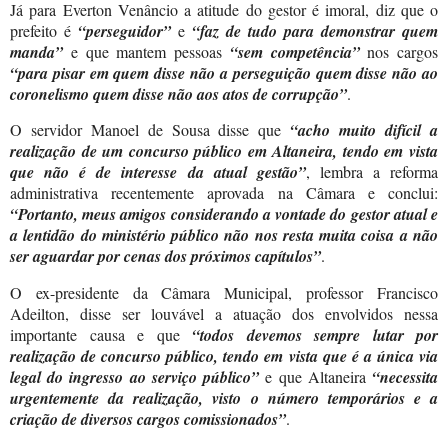
Já para Everton Venâncio a atitude do gestor é imoral, diz que o
prefeito é
“perseguidor”
e
“faz de tudo para demonstrar quem
manda”
e que mantem pessoas
“sem competência”
nos cargos
“para pisar em quem disse não a perseguição quem disse não ao
coronelismo quem disse não aos atos de corrupção”
.
O servidor Manoel de Sousa disse que
“acho muito difícil a
realização de um concurso público em Altaneira, tendo em vista
que não é de interesse da atual gestão”
, lembra a reforma
administrativa recentemente aprovada na Câmara e conclui:
“Portanto, meus amigos considerando a vontade do gestor atual e
a lentidão do ministério público não nos resta muita coisa a não
ser aguardar por cenas dos próximos capítulos”
.
O ex-presidente da Câmara Municipal, professor Francisco
Adeilton, disse ser louvável a atuação dos envolvidos nessa
importante causa e que
“todos devemos sempre lutar por
realização de concurso público, tendo em vista que é a única via
legal do ingresso ao serviço público”
e que Altaneira
“necessita
urgentemente da realização, visto o número temporários e a
criação de diversos cargos comissionados”
.