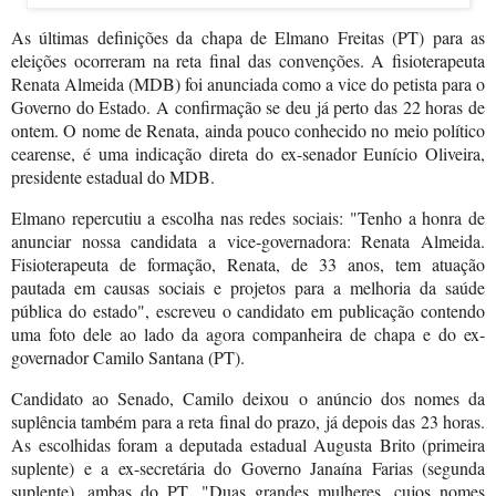
As últimas definições da chapa de Elmano Freitas (PT) para as
eleições ocorreram na reta final das convenções. A fisioterapeuta
Renata Almeida (MDB) foi anunciada como a vice do petista para o
Governo do Estado. A confirmação se deu já perto das 22 horas de
ontem. O nome de Renata, ainda pouco conhecido no meio político
cearense, é uma indicação direta do ex-senador Eunício Oliveira,
presidente estadual do MDB.
Elmano repercutiu a escolha nas redes sociais: "Tenho a honra de
anunciar nossa candidata a vice-governadora: Renata Almeida.
Fisioterapeuta de formação, Renata, de 33 anos, tem atuação
pautada em causas sociais e projetos para a melhoria da saúde
pública do estado", escreveu o candidato em publicação contendo
uma foto dele ao lado da agora companheira de chapa e do ex-
governador Camilo Santana (PT).
Candidato ao Senado, Camilo deixou o anúncio dos nomes da
suplência também para a reta final do prazo, já depois das 23 horas.
As escolhidas foram a deputada estadual Augusta Brito (primeira
suplente) e a ex-secretária do Governo Janaína Farias (segunda
suplente), ambas do PT. "Duas grandes mulheres, cujos nomes