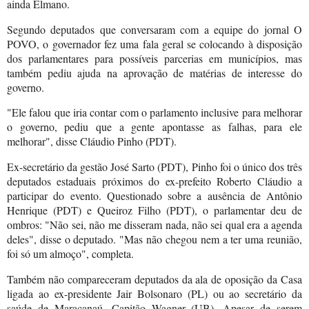
ainda Elmano.
Segundo deputados que conversaram com a equipe do jornal O
POVO, o governador fez uma fala geral se colocando à disposição
dos parlamentares para possíveis parcerias em municípios, mas
também pediu ajuda na aprovação de matérias de interesse do
governo.
"Ele falou que iria contar com o parlamento inclusive para melhorar
o governo, pediu que a gente apontasse as falhas, para ele
melhorar", disse Cláudio Pinho (PDT).
Ex-secretário da gestão José Sarto (PDT), Pinho foi o único dos três
deputados estaduais próximos do ex-prefeito Roberto Cláudio a
participar do evento. Questionado sobre a ausência de Antônio
Henrique (PDT) e Queiroz Filho (PDT), o parlamentar deu de
ombros: "Não sei, não me disseram nada, não sei qual era a agenda
deles", disse o deputado. "Mas não chegou nem a ter uma reunião,
foi só um almoço", completa.
Também não compareceram deputados da ala de oposição da Casa
ligada ao ex-presidente Jair Bolsonaro (PL) ou ao secretário da
saúde de Maracanaú, Capitão Wagner (UB). Apesar de serem