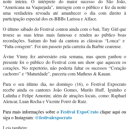
noite inteira. O intérprete do maior sucesso do São João,
“Americana na Vaquejada”, interagiu com o público e fez da noite
uma verdadeira revoada até amanhecer o dia com direito à
participação especial dos ex-BBBs Larissa e Alface.
O último sábado do Festival contou ainda com o baú, Taty Girl que
trouxe as suas letras mais famosas e rendeu ao público boas
recordações. Saíram do baú da cantora as clássicas “Louca“ e
“Falta coragem“. Foi um passeio pela carreira da Barbie cearense.
Ávine Vinny fez aniversário esta semana, mas quem ganhou o
presente foi o público do Festival com um show que aqueceu os
corações. No repertório, não poderia faltar os sucessos “Coração
cachorro” e “Maturidade”, parceria com Matheus & Kauan.
Para o seu último dia, no domingo (16), o Festival Expocrato
recebe ainda os cantores João Gomes, Murilo Huff, Iguinho e
Lulinha e Felipe Amorim; além de atrações locais, como: Raphael
Alencar, Luan Rocha e Vicente Forró de Raiz.
Festival ExpoCrato
Para mais informações sobre o
clique aqui ou
@festivalexpocrato
siga o Instagram:
Leia também: