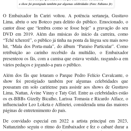
o show foi prestigiado também por algumas celebridades (Foto:
Fabiano Jr
)
O Embaixador In Cariri voltou. A potência sertaneja, Gusttavo
Lima, abriu o seu Boteco para delírio do público. Emocionado, o
cantor disse que “lembra como se fosse hoje” a gravação do seu
DVD em 2019. Além das músicas do início da carreira, como
“Tchê tchererê”, o público já tinha na ponta da língua seu mais novo
hit, “Mala dos Porta-mala”, do álbum “Paraíso Particular”. Como
retribuição ao carinho recebido da multidão, o Embaixador
presenteou os fãs, com a camisa que estava vestido, rasgando-a em
vários pedaços e jogando-a para o público.
Além dos fãs que lotaram o Parque Pedro Felício Cavalcante, o
show foi prestigiado também por algumas celebridades que
pousaram em solo caririense para assistir aos shows de Gusttavo
Lima, Nattan, Ávine Vinny e Taty Girl. Entre as celebridades estão
os ex-BBBs Gizelly Bicalho, Larissa Tomasia e Ricardo Alface, o
influenciador Leo Loketa e Alfinetei, considerada uma das maiores
páginas de entretenimento do país.
De convidado especial em 2022 a artista principal em 2023,
Nattanzinho seguiu o ritmo do Embaixador e fez o cabaré durar a