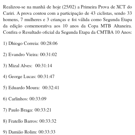
Realizou-se na manhã de hoje (25/02) a Primeira Prova de XCT do
Cariri. A prova contou com a participação de
43 ciclistas, sendo 33
homens, 7 mulheres e 3 crianças e
foi válida como Segunda Etapa
da edição comemorativa aos 10 anos da Copa MTB Altaneira
.
Confira o Resultado oficial da Segunda Etapa da CMTBA 10 Anos:
1)
Dhiogo Correia:
00:28:06
2)
Evandro Vieira:
00:31:02
3)
Mizal Alves:
00:31:14
4)
George Lucas:
00:31:47
5)
Eduardo Moura:
00:32:41
6)
Carlinhos: 00:33:09
7)
Paulo Braga:
00:33:21
8)
Fratello Barros:
00:33:32
9)
Damião Rolim:
00:33:33