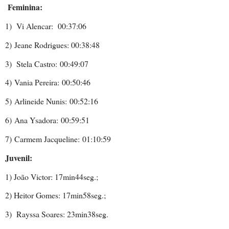
F
eminina:
1)
Vi Alencar:
00:37:06
2)
Jeane Rodrigues: 00:38:48
3)
Stela Castro:
00:49:07
4)
Vania Pereira:
00:50:46
5)
Arlineide Nunis:
00:52:16
6)
Ana Ysadora:
00:59:51
7)
C
armem Jacqueline:
01:10:59
Juvenil:
1) João Victor: 17min44seg.;
2) Heitor Gomes: 17min58seg.;
3)
Rayssa Soares: 23min38seg.