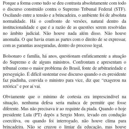
Porque a forma como tudo se deu contrasta absolutamente com todo
o discurso construído contra o Supremo Tribunal Federal (STF).
Oscilando entre a tensão e a brincadeira, o ambiente foi de absoluta
normalidade. Há o confronto de versões, natural dentro da
institucionalidade e que é a razão de as questões serem resolvidas
no âmbito judicial. Não houve nada além disso. Não houve
anomalia. O que havia eram as partes com o direito de se expressar,
com as garantias asseguradas, dentro do processo legal.
Bolsonaro e família, há anos, questionam enfaticamente a atuação
do Supremo e de alguns ministros. Confrontam e apresentam o
tribunal como o maior problema do Brasil, fonte de arbitrariedade e
perseguição. É difícil sustentar esse discurso quando o ex-presidente
faz piadinha, convida o ministro para vice, diz que “exagerou na
retórica” e por aí vai.
Obviamente que o mínimo de cortesia era imprescindível na
situação, nenhuma defesa seria maluca de permitir que fosse
diferente. Mas não precisava ir ao requinte da piada. Quando o hoje
presidente Lula (PT) depôs a Sergio Moro, levado em condução
coercitiva, ou quando foi interrogado, não houve clima para
brincadeira. Não se cruzou o limiar da educação, mas houve