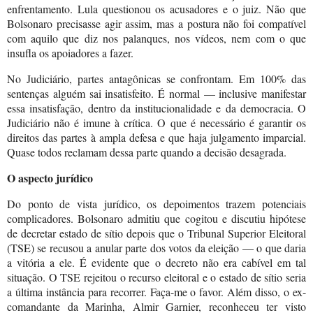
enfrentamento. Lula questionou os acusadores e o juiz. Não que
Bolsonaro precisasse agir assim, mas a postura não foi compatível
com aquilo que diz nos palanques, nos vídeos, nem com o que
insufla os apoiadores a fazer.
No Judiciário, partes antagônicas se confrontam. Em 100% das
sentenças alguém sai insatisfeito. É normal — inclusive manifestar
essa insatisfação, dentro da institucionalidade e da democracia. O
Judiciário não é imune à crítica. O que é necessário é garantir os
direitos das partes à ampla defesa e que haja julgamento imparcial.
Quase todos reclamam dessa parte quando a decisão desagrada.
O aspecto jurídico
Do ponto de vista jurídico, os depoimentos trazem potenciais
complicadores. Bolsonaro admitiu que cogitou e discutiu hipótese
de decretar estado de sítio depois que o Tribunal Superior Eleitoral
(TSE) se recusou a anular parte dos votos da eleição — o que daria
a vitória a ele. É evidente que o decreto não era cabível em tal
situação. O TSE rejeitou o recurso eleitoral e o estado de sítio seria
a última instância para recorrer. Faça-me o favor. Além disso, o ex-
comandante da Marinha, Almir Garnier, reconheceu ter visto