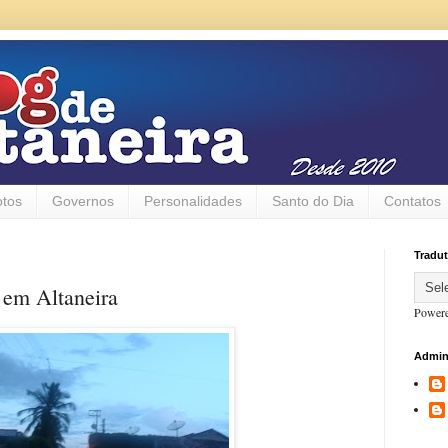
otos
Governos
Personalidades
Santo do Dia
Contatos
Tradut
 em Altaneira
Power
Admin