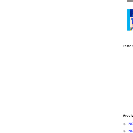
Teste
Arqui
20
►
20
►