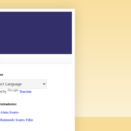
or
ed by
Translate
istradores:
Alana Soares
Raimundo Soares Filho