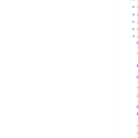
►
►
►
►
▼