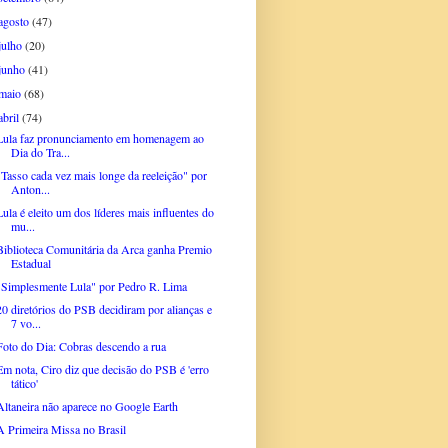
agosto
(47)
julho
(20)
junho
(41)
maio
(68)
abril
(74)
Lula faz pronunciamento em homenagem ao
Dia do Tra...
"Tasso cada vez mais longe da reeleição" por
Anton...
Lula é eleito um dos líderes mais influentes do
mu...
Biblioteca Comunitária da Arca ganha Premio
Estadual
"Simplesmente Lula" por Pedro R. Lima
20 diretórios do PSB decidiram por alianças e
7 vo...
Foto do Dia: Cobras descendo a rua
Em nota, Ciro diz que decisão do PSB é 'erro
tático'
Altaneira não aparece no Google Earth
A Primeira Missa no Brasil