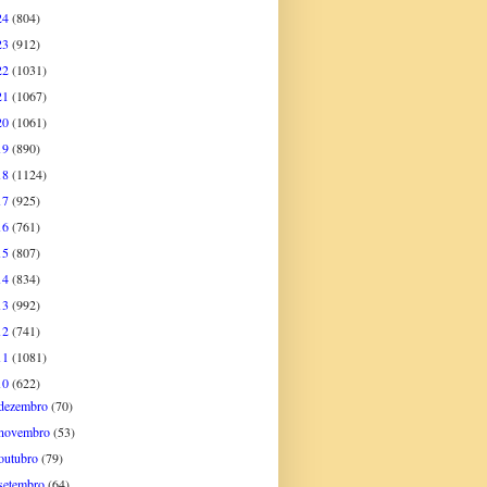
24
(804)
23
(912)
22
(1031)
21
(1067)
20
(1061)
19
(890)
18
(1124)
17
(925)
16
(761)
15
(807)
14
(834)
13
(992)
12
(741)
11
(1081)
10
(622)
dezembro
(70)
novembro
(53)
outubro
(79)
setembro
(64)