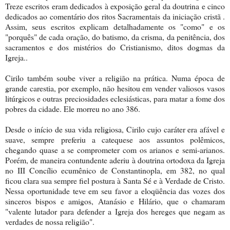
Treze escritos eram dedicados à exposição geral da doutrina e cinco
dedicados ao comentário dos ritos Sacramentais da iniciação cristã .
Assim, seus escritos explicam detalhadamente os "como" e os
"porquês" de cada oração, do batismo, da crisma, da penitência, dos
sacramentos e dos mistérios do Cristianismo, ditos dogmas da
Igreja..
Cirilo também soube viver a religião na prática. Numa época de
grande carestia, por exemplo, não hesitou em vender valiosos vasos
litúrgicos e outras preciosidades eclesiásticas, para matar a fome dos
pobres da cidade. Ele morreu no ano 386.
Desde o início de sua vida religiosa, Cirilo cujo caráter era afável e
suave, sempre preferiu a catequese aos assuntos polêmicos,
chegando quase a se comprometer com os arianos e semi-arianos.
Porém, de maneira contundente aderiu à doutrina ortodoxa da Igreja
no III Concílio ecumênico de Constantinopla, em 382, no qual
ficou clara sua sempre fiel postura à Santa Sé e à Verdade de Cristo.
Nessa oportunidade teve em seu favor a eloqüência das vozes dos
sinceros bispos e amigos, Atanásio e Hilário, que o chamaram
"valente lutador para defender a Igreja dos hereges que negam as
verdades de nossa religião".