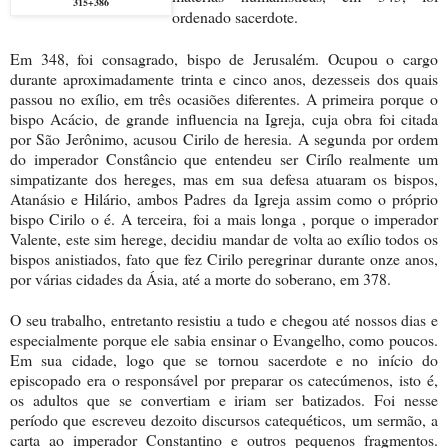
315+386
ordenado sacerdote.
Em 348, foi consagrado, bispo de Jerusalém. Ocupou o cargo
durante aproximadamente trinta e cinco anos, dezesseis dos quais
passou no exílio, em três ocasiões diferentes. A primeira porque o
bispo Acácio, de grande influencia na Igreja, cuja obra foi citada
por São Jerônimo, acusou Cirilo de heresia. A segunda por ordem
do imperador Constâncio que entendeu ser Cirílo realmente um
simpatizante dos hereges, mas em sua defesa atuaram os bispos,
Atanásio e Hilário, ambos Padres da Igreja assim como o próprio
bispo Cirilo o é. A terceira, foi a mais longa , porque o imperador
Valente, este sim herege, decidiu mandar de volta ao exílio todos os
bispos anistiados, fato que fez Cirilo peregrinar durante onze anos,
por várias cidades da Ásia, até a morte do soberano, em 378.
O seu trabalho, entretanto resistiu a tudo e chegou até nossos dias e
especialmente porque ele sabia ensinar o Evangelho, como poucos.
Em sua cidade, logo que se tornou sacerdote e no início do
episcopado era o responsável por preparar os catecúmenos, isto é,
os adultos que se convertiam e iriam ser batizados. Foi nesse
período que escreveu dezoito discursos catequéticos, um sermão, a
carta ao imperador Constantino e outros pequenos fragmentos.