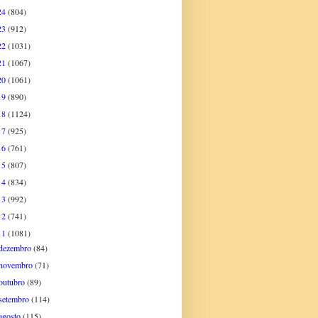
24
(804)
23
(912)
22
(1031)
21
(1067)
20
(1061)
19
(890)
18
(1124)
17
(925)
16
(761)
15
(807)
14
(834)
13
(992)
12
(741)
11
(1081)
dezembro
(84)
novembro
(71)
outubro
(89)
setembro
(114)
agosto
(115)