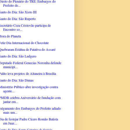
Direto do Plenário do TRE: Embargos do
Prefeito de...
Santo do Dia: São Xisto III
Santo do Dia: São Ruperto
Secretário Ceza Cristovão participa de
Encontro so...
Hora do Planeta
Feliz Dia Internacional do Chocolate
Quebraram Estátua de Patativa do Assaré
Santo do Dia: São Ludgero
Deputado Federal Genecias Noronha defende
municipi...
Palito leva projetos de Altaneira à Brasília
Santo do Dia: São Dimas
Ministério Público abre investigação contra
agente...
PMDB celebra Aniversário de fundação com
jantar em...
Julgamento dos Embargos do Prefeito adiado
mais um...
Dia de festejar Padre Cícero Romão Batista
em Juaz...
Santo do Dia: Santa Catarina da Suécia