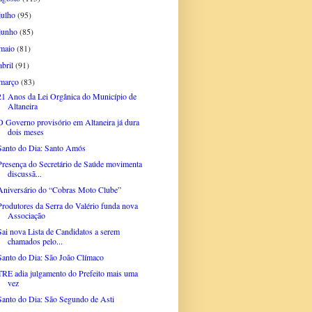
julho
(95)
junho
(85)
maio
(81)
abril
(91)
março
(83)
21 Anos da Lei Orgânica do Município de
Altaneira
O Governo provisório em Altaneira já dura
dois meses
Santo do Dia: Santo Amós
Presença do Secretário de Saúde movimenta
discussã...
Aniversário do “Cobras Moto Clube”
Produtores da Serra do Valério funda nova
Associação
Sai nova Lista de Candidatos a serem
chamados pelo...
Santo do Dia: São João Clímaco
TRE adia julgamento do Prefeito mais uma
vez
Santo do Dia: São Segundo de Asti