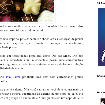
16 An
onal comemorativa para celebrar o Chocolate! Este alimento dos
ulares e consumidos em todo o mundo.
go não importa, pois chocolate é chocolate e a sensação de prazer
noácido especial que estimula a produção da serotonina,
ção de prazer.
mido em festividades populares como Dia das Mães, Dia dos
oa. Na sociedade atual o chocolate possui uma característica
uto à linguagem no relacionamento humano, estabelecendo relação
lidariedade e amor.
Site S
cano
Info Barrel
produziu uma lista com curiosidades pouco
onfira:
te possui cafeína. Mas você sabia que você deve comer mais de
As ma
a chegar a mesma quantidade de cafeína de um copo de café? Há
em um pedaço de chocolate e 5 miligramas em um copo de leite