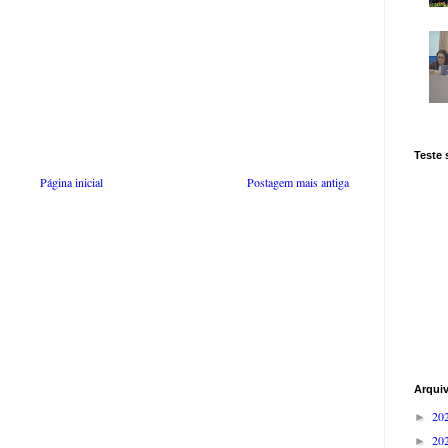
Teste
Página inicial
Postagem mais antiga
Arqui
20
►
20
►