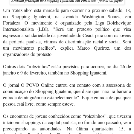
Entrada principal do Shopping Iguatemi em Fortaleza - foto divulgação
Um ''rolezinho'' está marcado para ocorrer no próximo sábado, 18,
no Shopping Iguatemi, na avenida Washington Soares, em
Fortaleza. O movimento é organizado pela Liga Bolchevique
Internacionalista (LBI).
"Será um protesto político que visa
expressar a solidariedade da juventude do Ceará para com os jovens
da periferia paulista, vítimas de discriminação racial e social. Será
um movimento pacífico", explica Marco Queiroz, um dos
organizadores do protesto.
Outros dois ''rolezinhos'' estão previstos para ocorrer, no dia 26 de
janeiro e 9 de fevereiro, também no Shopping Iguatemi.
O jornal O POVO Online entrou em contato com a assessoria de
comunicação do Shopping Iguatemi, que disse que ''não irá barrar a
entrada de ninguém no estabelecimento". E que entrada de qualquer
pessoa está livre, como sempre esteve.
Os encontros de jovens conhecidos como “rolezinhos”, que tiveram
início em shoppings da capital paulista, no fim do ano passado, vem
preocupando as autoridades. Na última quarta-feira, 15, a