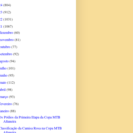
24
(804)
23
(912)
22
(1031)
21
(1067)
dezembro
(60)
novembro
(81)
outubro
(77)
setembro
(92)
agosto
(94)
julho
(101)
junho
(95)
maio
(112)
abril
(98)
março
(93)
fevereiro
(76)
janeiro
(88)
Os Pódios da Primeira Etapa da Copa MTB
Altaneira
Classificação da Camisa Rosa na Copa MTB
Altaneira...