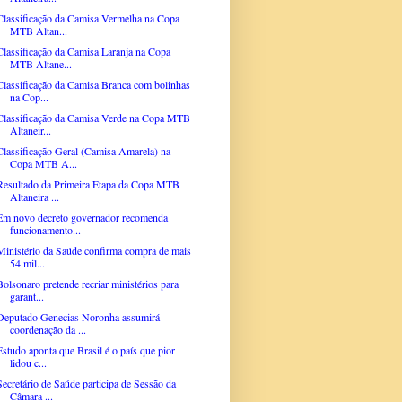
Classificação da Camisa Vermelha na Copa
MTB Altan...
Classificação da Camisa Laranja na Copa
MTB Altane...
Classificação da Camisa Branca com bolinhas
na Cop...
Classificação da Camisa Verde na Copa MTB
Altaneir...
Classificação Geral (Camisa Amarela) na
Copa MTB A...
Resultado da Primeira Etapa da Copa MTB
Altaneira ...
Em novo decreto governador recomenda
funcionamento...
Ministério da Saúde confirma compra de mais
54 mil...
Bolsonaro pretende recriar ministérios para
garant...
Deputado Genecias Noronha assumirá
coordenação da ...
Estudo aponta que Brasil é o país que pior
lidou c...
Secretário de Saúde participa de Sessão da
Câmara ...