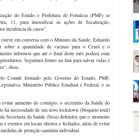
ização do Estado e Prefeitura de Fortaleza (PMF) se
ra, 11, para intensificar as ações de fiscalização,
or incidência de casos".
 esteve em conversa com o Ministro da Saúde, Eduardo
atar sobre a quantidade de vacinas para o Ceará e o
istro informou que até o final deste mês poderá estar
rioritários. Seguimos firmes na luta para salvar vidas e
es", disse.
elo Comitê formado pelo Governo do Estado, PMF,
egislativa, Ministério Público Estadual e Federal, e as
a evitar aumento do contágio, o secretário da Saúde do
ão há necessidade de um novo lockdown (bloqueio total)
ar da Secretaria da Saúde (Sesa) defendeu que o momento
tas e eventos em locais abertos e fechados, além de evitar
medidas de proteção sanitária individual.