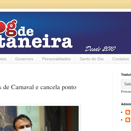
otos
Governos
Personalidades
Santo do Dia
Contatos
Tradut
s de Carnaval e cancela ponto
Power
Admin