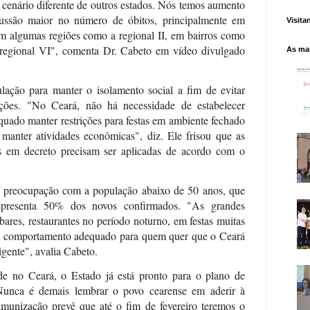
enário diferente de outros estados. Nós temos aumento
ussão maior no número de óbitos, principalmente em
Visita
em algumas regiões como a regional II, em bairros como
 regional VI", comenta Dr. Cabeto em vídeo divulgado
As mai
lação para manter o isolamento social a fim de evitar
ições. "No Ceará, não há necessidade de estabelecer
ado manter restrições para festas em ambiente fechado
 manter atividades econômicas", diz. Ele frisou que as
s em decreto precisam ser aplicadas de acordo com o
r preocupação com a população abaixo de 50 anos, que
presenta 50% dos novos confirmados. "As grandes
ares, restaurantes no período noturno, em festas muitas
um comportamento adequado para quem quer que o Ceará
gente", avalia Cabeto.
e no Ceará, o Estado já está pronto para o plano de
Nunca é demais lembrar o povo cearense em aderir à
imunização prevê que até o fim de fevereiro teremos o