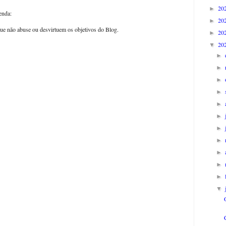
20
►
enda:
20
►
ue não abuse ou desvirtuem os objetivos do Blog.
20
►
20
▼
►
►
►
►
►
►
►
►
►
►
►
▼