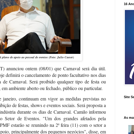
16 An
á plano de apoio ao pessoal de eventos (Foto: Julio Caeser)
) anunciou ontem (08/01) que Carnaval será dia útil.
je definirá o cancelamento de ponto facultativo nos dias
ra de Carnaval. Será proibido qualquer tipo de festa ou
em ambiente aberto ou fechado, público ou particular.
Site S
 janeiro, continuam em vigor as medidas previstas no
bição de festas, shows e eventos sociais. Será proposta a
 indústria durante os dias de Carnaval. Camilo informou
ao Setor de Eventos. "Um dos grandes afetados pela
As ma
MF estarão se reunindo na 2ª feira (11) com o setor a
poio, principalmente dos pequenos negócios", disse, em