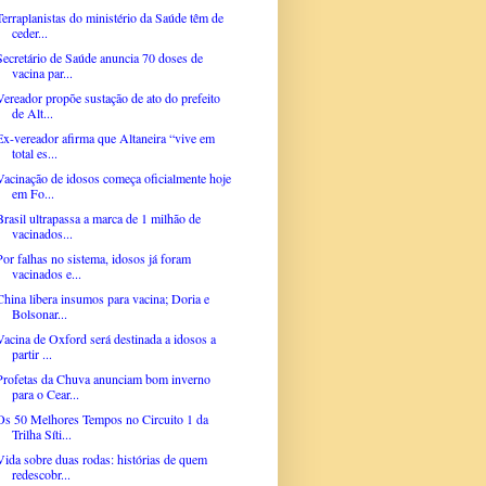
Terraplanistas do ministério da Saúde têm de
ceder...
Secretário de Saúde anuncia 70 doses de
vacina par...
Vereador propõe sustação de ato do prefeito
de Alt...
Ex-vereador afirma que Altaneira “vive em
total es...
Vacinação de idosos começa oficialmente hoje
em Fo...
Brasil ultrapassa a marca de 1 milhão de
vacinados...
Por falhas no sistema, idosos já foram
vacinados e...
China libera insumos para vacina; Doria e
Bolsonar...
Vacina de Oxford será destinada a idosos a
partir ...
Profetas da Chuva anunciam bom inverno
para o Cear...
Os 50 Melhores Tempos no Circuito 1 da
Trilha Síti...
Vida sobre duas rodas: histórias de quem
redescobr...