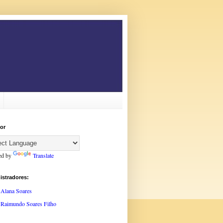
or
ed by
Translate
istradores:
Alana Soares
Raimundo Soares Filho