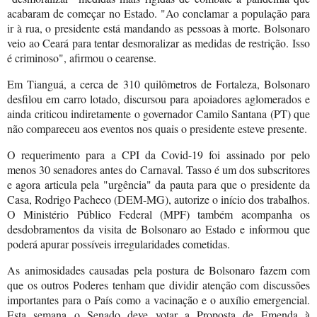
acabaram de começar no Estado. "Ao conclamar a população para
ir à rua, o presidente está mandando as pessoas à morte. Bolsonaro
veio ao Ceará para tentar desmoralizar as medidas de restrição. Isso
é criminoso", afirmou o cearense.
Em Tianguá, a cerca de 310 quilômetros de Fortaleza, Bolsonaro
desfilou em carro lotado, discursou para apoiadores aglomerados e
ainda criticou indiretamente o governador Camilo Santana (PT) que
não compareceu aos eventos nos quais o presidente esteve presente.
O requerimento para a CPI da Covid-19 foi assinado por pelo
menos 30 senadores antes do Carnaval. Tasso é um dos subscritores
e agora articula pela "urgência" da pauta para que o presidente da
Casa, Rodrigo Pacheco (DEM-MG), autorize o início dos trabalhos.
O Ministério Público Federal (MPF) também acompanha os
desdobramentos da visita de Bolsonaro ao Estado e informou que
poderá apurar possíveis irregularidades cometidas.
As animosidades causadas pela postura de Bolsonaro fazem com
que os outros Poderes tenham que dividir atenção com discussões
importantes para o País como a vacinação e o auxílio emergencial.
Esta semana o Senado deve votar a Proposta de Emenda à