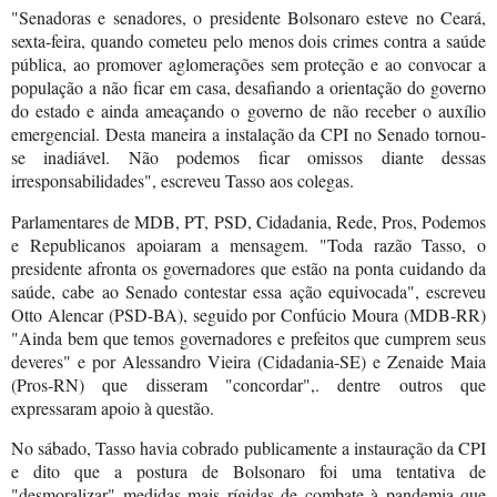
"Senadoras e senadores, o presidente Bolsonaro esteve no Ceará,
sexta-feira, quando cometeu pelo menos dois crimes contra a saúde
pública, ao promover aglomerações sem proteção e ao convocar a
população a não ficar em casa, desafiando a orientação do governo
do estado e ainda ameaçando o governo de não receber o auxílio
emergencial. Desta maneira a instalação da CPI no Senado tornou-
se inadiável. Não podemos ficar omissos diante dessas
irresponsabilidades", escreveu Tasso aos colegas.
Parlamentares de MDB, PT, PSD, Cidadania, Rede, Pros, Podemos
e Republicanos apoiaram a mensagem. "Toda razão Tasso, o
presidente afronta os governadores que estão na ponta cuidando da
saúde, cabe ao Senado contestar essa ação equivocada", escreveu
Otto Alencar (PSD-BA), seguido por Confúcio Moura (MDB-RR)
"Ainda bem que temos governadores e prefeitos que cumprem seus
deveres" e por Alessandro Vieira (Cidadania-SE) e Zenaide Maia
(Pros-RN) que disseram "concordar",. dentre outros que
expressaram apoio à questão.
No sábado, Tasso havia cobrado publicamente a instauração da CPI
e dito que a postura de Bolsonaro foi uma tentativa de
"desmoralizar" medidas mais rígidas de combate à pandemia que