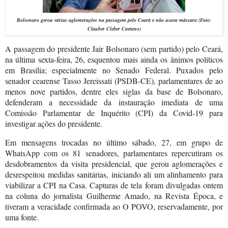
Bolsonaro gerou várias aglomerações na passagem pelo Ceará e não usava máscara (Foto:
Clauber Cleber Caetano)
A passagem do presidente Jair Bolsonaro (sem partido) pelo Ceará,
na última sexta-feira, 26, esquentou mais ainda os ânimos políticos
em Brasília; especialmente no Senado Federal. Puxados pelo
senador cearense Tasso Jereissati (PSDB-CE), parlamentares de ao
menos nove partidos, dentre eles siglas da base de Bolsonaro,
defenderam a necessidade da instauração imediata de uma
Comissão Parlamentar de Inquérito (CPI) da Covid-19 para
investigar ações do presidente.
Em mensagens trocadas no último sábado, 27, em grupo de
WhatsApp com os 81 senadores, parlamentares repercutiram os
desdobramentos da visita presidencial, que gerou aglomerações e
desrespeitou medidas sanitárias, iniciando ali um alinhamento para
viabilizar a CPI na Casa. Capturas de tela foram divulgadas ontem
na coluna do jornalista Guilherme Amado, na Revista Época, e
tiveram a veracidade confirmada ao O POVO, reservadamente, por
uma fonte.