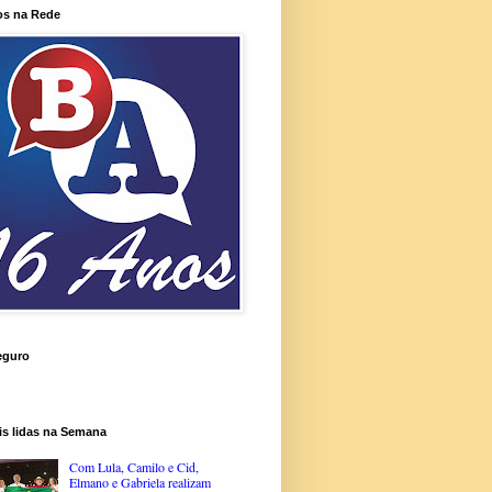
os na Rede
eguro
is lidas na Semana
Com Lula, Camilo e Cid,
Elmano e Gabriela realizam