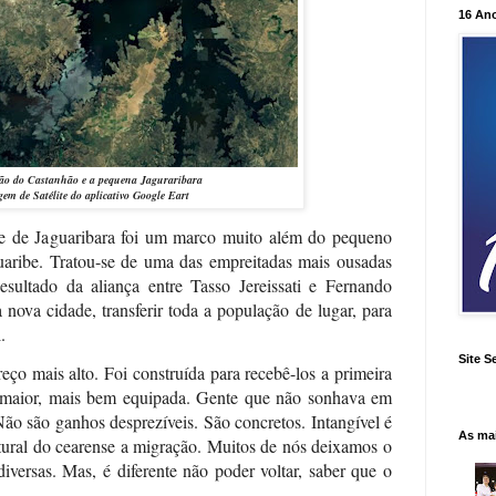
16 An
ão do Castanhão e a pequena Jaguraribara
em de Satélite do aplicativo Google Eart
e de Jaguaribara foi um marco muito além do pequeno
uaribe. Tratou-se de uma das empreitadas mais ousadas
ultado da aliança entre Tasso Jereissati e Fernando
nova cidade, transferir toda a população de lugar, para
.
Site S
ço mais alto. Foi construída para recebê-los a primeira
 maior, mais bem equipada. Gente que não sonhava em
ão são ganhos desprezíveis. São concretos. Intangível é
As ma
tural do cearense a migração. Muitos de nós deixamos o
iversas. Mas, é diferente não poder voltar, saber que o