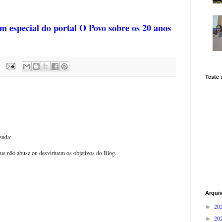
em especial do portal O Povo sobre os 20 anos
Teste
enda:
ue não abuse ou desvirtuem os objetivos do Blog.
Arqui
20
►
20
►