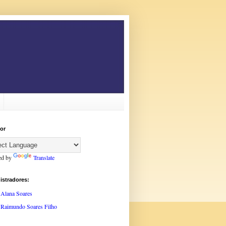
or
ed by
Translate
istradores:
Alana Soares
Raimundo Soares Filho