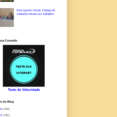
Sem registro oficial, Câmara de
Altaneira retorna aos trabalhos
 sua Conexão
Teste de Velocidade
vo do Blog
26
(430)
25
(765)