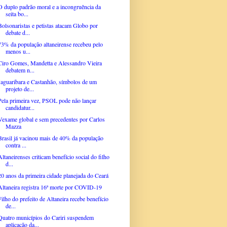
O duplo padrão moral e a incongruência da
seita bo...
Bolsonaristas e petistas atacam Globo por
debate d...
73% da população altaneirense recebeu pelo
menos u...
Ciro Gomes, Mandetta e Alessandro Vieira
debatem n...
Jaguaribara e Castanhão, símbolos de um
projeto de...
Pela primeira vez, PSOL pode não lançar
candidatur...
Vexame global e sem precedentes por Carlos
Mazza
Brasil já vacinou mais de 40% da população
contra ...
Altaneirenses criticam benefício social do filho
d...
20 anos da primeira cidade planejada do Ceará
Altaneira registra 16ª morte por COVID-19
Filho do prefeito de Altaneira recebe benefício
de...
Quatro municípios do Cariri suspendem
aplicação da...