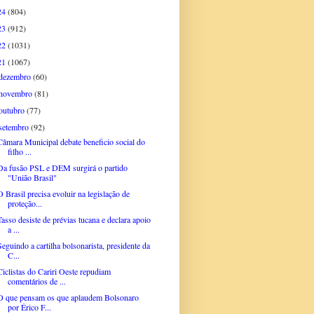
24
(804)
23
(912)
22
(1031)
21
(1067)
dezembro
(60)
novembro
(81)
outubro
(77)
setembro
(92)
Câmara Municipal debate beneficio social do
filho ...
Da fusão PSL e DEM surgirá o partido
"União Brasil"
O Brasil precisa evoluir na legislação de
proteção...
Tasso desiste de prévias tucana e declara apoio
a ...
Seguindo a cartilha bolsonarista, presidente da
C...
Ciclistas do Cariri Oeste repudiam
comentários de ...
O que pensam os que aplaudem Bolsonaro
por Érico F...