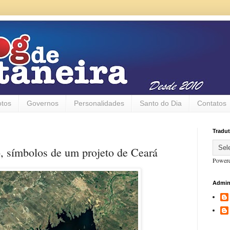
otos
Governos
Personalidades
Santo do Dia
Contatos
Tradut
, símbolos de um projeto de Ceará
Power
Admin