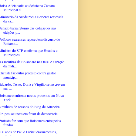
Bolsa Atleta volta ao debate na Câmara
Municipal d...
Ministério da Saúde recua e orienta retomada
da va...
Senado barra retorno das coligações nas
eleições p...
Políticos cearenses repercutem discurso de
Bolsona...
Ministro do STF confirma que Estados e
Municípios ...
As mentiras de Bolsonaro na ONU e a reação
da mídi...
Cliclista faz outro protesto contra gestão
municip...
Eduardo, Tasso, Doria e Virgílio se inscrevem
nas ...
Bolsonaro enfrenta novos protestos em Nova
York
6 milhões de acessos do Blog de Altaneira
Grupos se unem em favor da democracia
Protesto faz com que Bolsonaro entre pelos
fundos ...
100 anos de Paulo Freire: ensinamentos,
citações e...