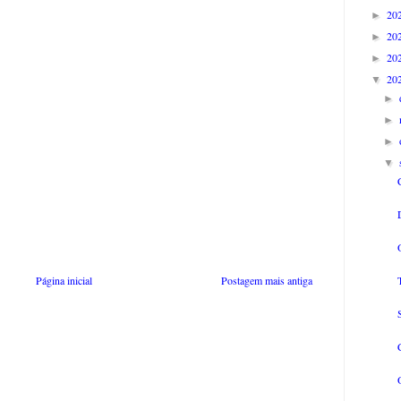
20
►
20
►
20
►
20
▼
►
►
►
▼
Página inicial
Postagem mais antiga