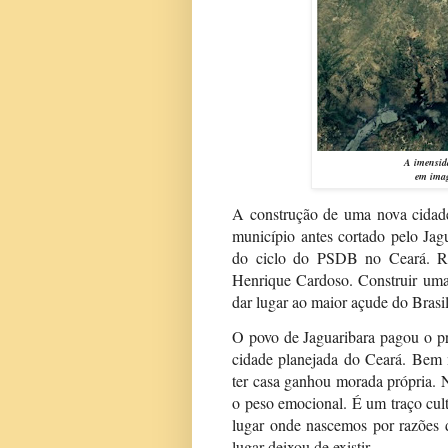
A imensid
em imag
A construção de uma nova cidad
município antes cortado pelo Jag
do ciclo do PSDB no Ceará. Res
Henrique Cardoso. Construir uma 
dar lugar ao maior açude do Brasil
O povo de Jaguaribara pagou o pre
cidade planejada do Ceará. Bem
ter casa ganhou morada própria. N
o peso emocional. É um traço cul
lugar onde nascemos por razões d
lugar deixou de existir.