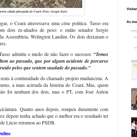
Visita
meira cidade planejada do Ceará (Foto: Google Eart)
ar, o Ceará atravessava uma crise política. Tasso era
As mai
om dois ex-aliados de peso: o então senador Sergio
da Assembleia, Welington Landim. Os dois deixaram o
res.
Tasso admitiu o medo de não fazer o sucessor.
“Temos
oltem ao passado, que por algum acidente de percurso
truído pelos que sentem saudade do passado.”
reais à continuidade do chamado projeto mudancista.
A
turno, a mais acirrada da história do Ceará. Mas, quem
não foi nenhum dos dois, mas o PT, com José Airton
Alcântara. Quatro anos depois, rompeu duramente com
vez depois tenha achado que o melhor era o resultado ter
arde Lúcio retornou ao PSDB.
nline