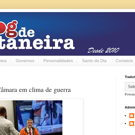
otos
Governos
Personalidades
Santo do Dia
Contatos
Tradut
Câmara em clima de guerra
Power
Admin