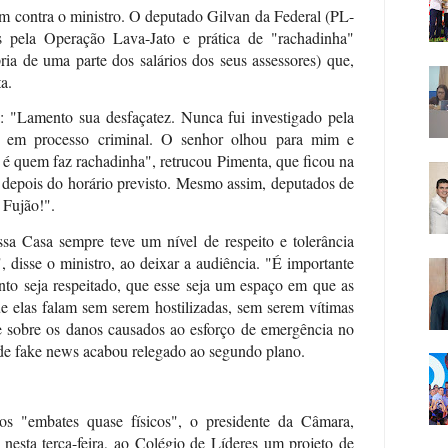
tom contra o ministro. O deputado Gilvan da Federal (PL-
s pela Operação Lava-Jato e prática de "rachadinha"
ia de uma parte dos salários dos seus assessores) que,
a.
a: "Lamento sua desfaçatez. Nunca fui investigado pela
o em processo criminal. O senhor olhou para mim e
 é quem faz rachadinha", retrucou Pimenta, que ficou na
 depois do horário previsto. Mesmo assim, deputados de
 Fujão!".
sa Casa sempre teve um nível de respeito e tolerância
, disse o ministro, ao deixar a audiência. "É importante
to seja respeitado, que esse seja um espaço em que as
ue elas falam sem serem hostilizadas, sem serem vítimas
e sobre os danos causados ao esforço de emergência no
de fake news acabou relegado ao segundo plano.
s "embates quase físicos", o presidente da Câmara,
 nesta terça-feira, ao Colégio de Líderes um projeto de