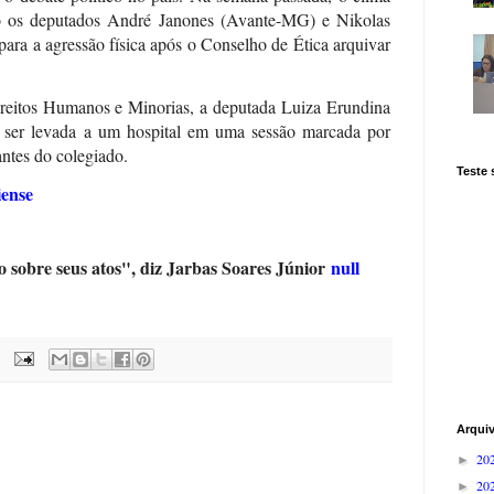
do os deputados André Janones (Avante-MG) e Nikolas
ara a agressão física após o Conselho de Ética arquivar
reitos Humanos e Minorias, a deputada Luiza Erundina
 ser levada a um hospital em uma sessão marcada por
antes do colegiado.
Teste
iense
 sobre seus atos", diz Jarbas Soares Júnior
null
Arqui
20
►
20
►