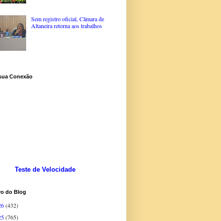
Sem registro oficial, Câmara de
Altaneira retorna aos trabalhos
 sua Conexão
Teste de Velocidade
vo do Blog
26
(432)
25
(765)