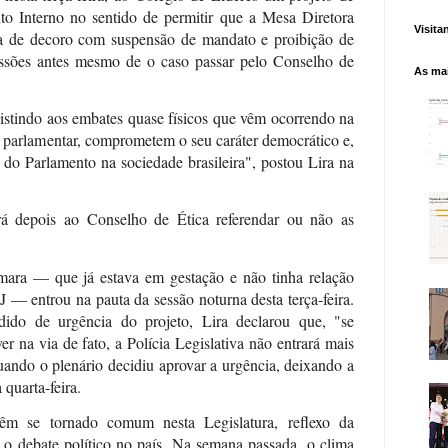
o Interno no sentido de permitir que a Mesa Diretora
Visita
a de decoro com suspensão de mandato e proibição de
missões antes mesmo de o caso passar pelo Conselho de
As mai
stindo aos embates quase físicos que vêm ocorrendo na
 parlamentar, comprometem o seu caráter democrático e,
 do Parlamento na sociedade brasileira", postou Lira na
á depois ao Conselho de Ética referendar ou não as
âmara — que já estava em gestação e não tinha relação
 — entrou na pauta da sessão noturna desta terça-feira.
do de urgência do projeto, Lira declarou que, "se
r na via de fato, a Polícia Legislativa não entrará mais
uando o plenário decidiu aprovar a urgência, deixando a
 quarta-feira.
têm se tornado comum nesta Legislatura, reflexo da
u o debate político no país. Na semana passada, o clima