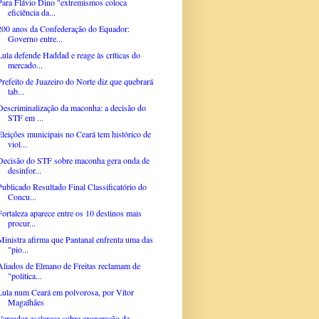
Para Flávio Dino "extremismos coloca
eficiência da...
200 anos da Confederação do Equador:
Governo entre...
Lula defende Haddad e reage às críticas do
mercado...
Prefeito de Juazeiro do Norte diz que quebrará
tab...
Descriminalização da maconha: a decisão do
STF em ...
Eleições municipais no Ceará tem histórico de
viol...
Decisão do STF sobre maconha gera onda de
desinfor...
Publicado Resultado Final Classificatório do
Concu...
Fortaleza aparece entre os 10 destinos mais
procur...
Ministra afirma que Pantanal enfrenta uma das
"pio...
Aliados de Elmano de Freitas reclamam de
"politica...
Lula num Ceará em polvorosa, por Vítor
Magalhães
Vereador esclarece sobre exoneração de