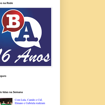
os na Rede
eguro
is lidas na Semana
Com Lula, Camilo e Cid,
Elmano e Gabriela realizam