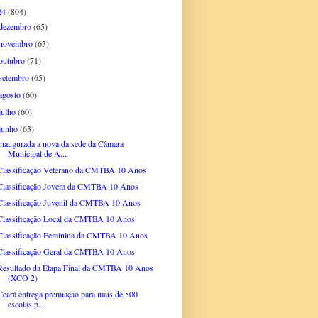
24
(804)
dezembro
(65)
novembro
(63)
outubro
(71)
setembro
(65)
agosto
(60)
julho
(60)
junho
(63)
Inaugurada a nova da sede da Câmara
Municipal de A...
Classificação Veterano da CMTBA 10 Anos
Classificação Jovem da CMTBA 10 Anos
Classificação Juvenil da CMTBA 10 Anos
Classificação Local da CMTBA 10 Anos
Classificação Feminina da CMTBA 10 Anos
Classificação Geral da CMTBA 10 Anos
Resultado da Etapa Final da CMTBA 10 Anos
(XCO 2)
Ceará entrega premiação para mais de 500
escolas p...