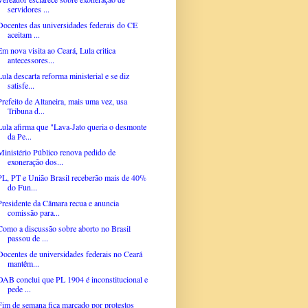
servidores ...
Docentes das universidades federais do CE
aceitam ...
Em nova visita ao Ceará, Lula critica
antecessores...
Lula descarta reforma ministerial e se diz
satisfe...
Prefeito de Altaneira, mais uma vez, usa
Tribuna d...
Lula afirma que "Lava-Jato queria o desmonte
da Pe...
Ministério Público renova pedido de
exoneração dos...
PL, PT e União Brasil receberão mais de 40%
do Fun...
Presidente da Câmara recua e anuncia
comissão para...
Como a discussão sobre aborto no Brasil
passou de ...
Docentes de universidades federais no Ceará
mantêm...
OAB conclui que PL 1904 é inconstitucional e
pede ...
Fim de semana fica marcado por protestos