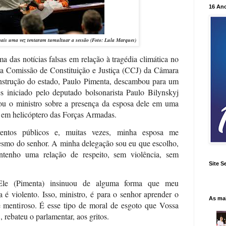
16 An
mais uma vez tentaram tumultuar a sessão (Foto:
Lula Marques
)
 das notícias falsas em relação à tragédia climática no
da Comissão de Constituição e Justiça (CCJ) da Câmara
strução do estado, Paulo Pimenta, descambou para um
s iniciado pelo deputado bolsonarista Paulo Bilynskyj
ou o ministro sobre a presença da esposa dele em uma
) em helicóptero das Forças Armadas.
ventos públicos e, muitas vezes, minha esposa me
smo do senhor. A minha delegação sou eu que escolho,
ntenho uma relação de respeito, sem violência, sem
Site S
"Ele (Pimenta) insinuou de alguma forma que meu
é violento. Isso, ministro, é para o senhor aprender o
As ma
e mentiroso. É esse tipo de moral de esgoto que Vossa
 rebateu o parlamentar, aos gritos.