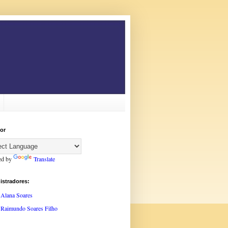
or
ed by
Translate
istradores:
Alana Soares
Raimundo Soares Filho