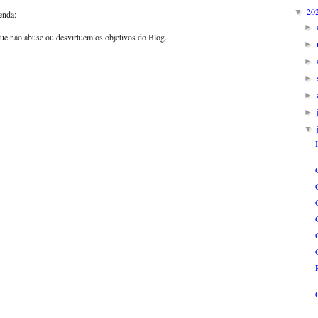
20
▼
enda:
►
ue não abuse ou desvirtuem os objetivos do Blog.
►
►
►
►
►
▼