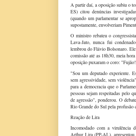
A partir daí, a oposição subiu o 
ES) citou denúncias investigada
(quando um parlamentar se apropr
supostamente, envolveriam Piment
O ministro rebateu o congressist
Lava-Jato, nunca fui condenad
lembrou do Flávio Bolsonaro. Ele
comissão até as 18h30, meia hora
oposição puxaram o coro: "Fujão!
"Sou um deputado experiente. Es
sem agressividade, sem violência"
para a democracia que o Parlamen
pessoas sejam respeitadas pelo q
de agressão", ponderou. O debat
Rio Grande do Sul pela profusão 
Reação de Lira
Incomodado com a virulência do
Arthur Lira (PP-AL), apresentou,