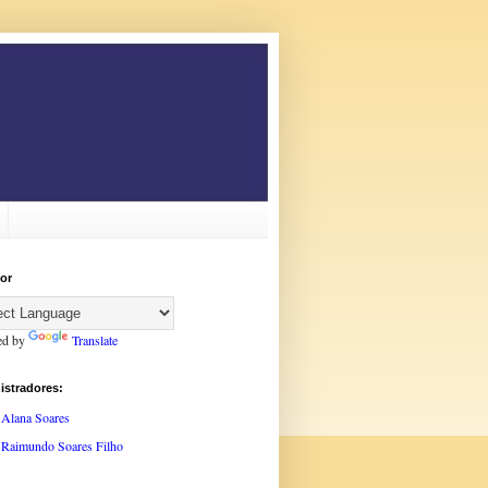
or
ed by
Translate
istradores:
Alana Soares
Raimundo Soares Filho