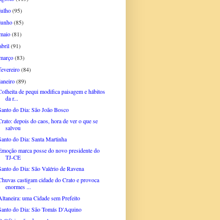
julho
(95)
junho
(85)
maio
(81)
abril
(91)
março
(83)
fevereiro
(84)
janeiro
(89)
Colheita de pequi modifica paisagem e hábitos
da r...
Santo do Dia: São João Bosco
Crato: depois do caos, hora de ver o que se
salvou
Santo do Dia: Santa Martinha
Emoção marca posse do novo presidente do
TJ-CE
Santo do Dia: São Valério de Ravena
Chuvas castigam cidade do Crato e provoca
enormes ...
Altaneira: uma Cidade sem Prefeito
Santo do Dia: São Tomás D'Aquino