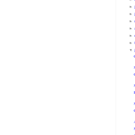
►
►
►
►
►
►
▼