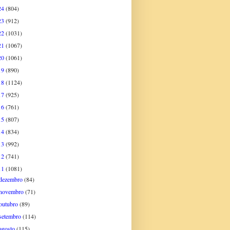
24
(804)
23
(912)
22
(1031)
21
(1067)
20
(1061)
19
(890)
18
(1124)
17
(925)
16
(761)
15
(807)
14
(834)
13
(992)
12
(741)
11
(1081)
dezembro
(84)
novembro
(71)
outubro
(89)
setembro
(114)
agosto
(115)