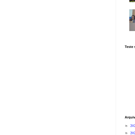
Teste
Arqui
20
►
20
►