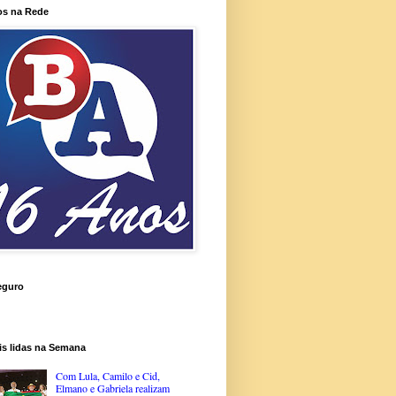
os na Rede
eguro
is lidas na Semana
Com Lula, Camilo e Cid,
Elmano e Gabriela realizam