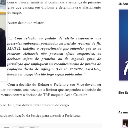
com o parecer ministerial confirmou a sentença de primeiro
16 An
grau que cassara seu diploma e determinava o afastamento
do cargo.
Assim decidiu o relator:
"... Com relação ao pedido de efeito suspensivo aos
presentes embargos, postulados na petição recursal de fls.
529/542, indefiro o requerimento por entender que se os
recursos eleitorais não possuem efeito suspensivo, as
decisões sejam de primeiro ou de segundo grau de
jurisdição que impliquem em reconhecimento de prática de
captação ilícita de sufrágio (Lei nº. 9504/97, Art.41-A),
devem ser cumpridas tão logo sejam publicadas."
Com a decisão do Relator o Prefeito e seu Vice devem ser
lquer momento, uma vez que a liminar que suspendeu a decisão do
Site S
e recurso contra a decisão do TRE naquela Ação Cautelar.
ão ao TSE, mas deverá fazer afastado do cargo.
As ma
da notificação da Justiça para assumir a Prefeitura.