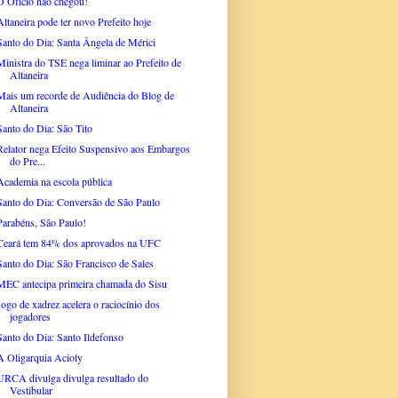
O Ofício não chegou!
Altaneira pode ter novo Prefeito hoje
Santo do Dia: Santa Ângela de Mérici
Ministra do TSE nega liminar ao Prefeito de
Altaneira
Mais um recorde de Audiência do Blog de
Altaneira
Santo do Dia: São Tito
Relator nega Efeito Suspensivo aos Embargos
do Pre...
Academia na escola pública
Santo do Dia: Conversão de São Paulo
Parabéns, São Paulo!
Ceará tem 84% dos aprovados na UFC
Santo do Dia: São Francisco de Sales
MEC antecipa primeira chamada do Sisu
Jogo de xadrez acelera o raciocínio dos
jogadores
Santo do Dia: Santo Ildefonso
A Oligarquia Acioly
URCA divulga divulga resultado do
Vestibular