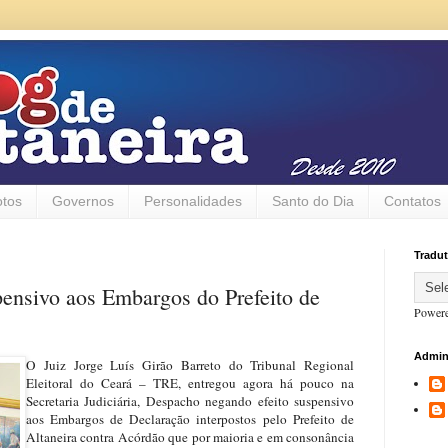
otos
Governos
Personalidades
Santo do Dia
Contatos
Tradut
pensivo aos Embargos do Prefeito de
Power
Admin
O Juiz Jorge Luís Girão Barreto do Tribunal Regional
Eleitoral do Ceará – TRE, entregou agora há pouco na
Secretaria Judiciária, Despacho negando efeito suspensivo
aos Embargos de Declaração interpostos
pelo Prefeito de
Altaneira
contra Acórdão que por maioria e em consonância