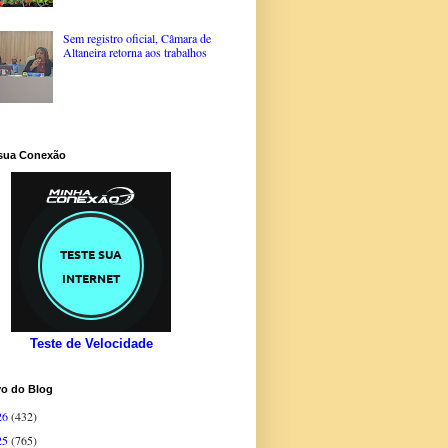
Sem registro oficial, Câmara de
Altaneira retorna aos trabalhos
 sua Conexão
Teste de Velocidade
vo do Blog
26
(432)
25
(765)