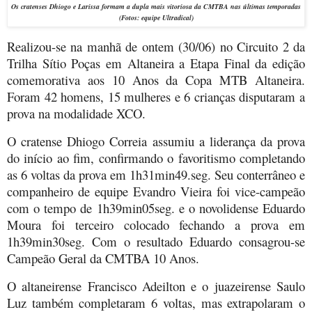
Os cratenses Dhiogo e Larissa formam a dupla mais vitoriosa da CMTBA nas últimas temporadas
(Fotos: equipe Ultradical)
Realizou-se na manhã de ontem (30/06) no Circuito 2 da
Trilha Sítio Poças em Altaneira a Etapa Final da edição
comemorativa aos 10 Anos da Copa MTB Altaneira.
Foram 42 homens, 15 mulheres e 6 crianças disputaram a
prova na modalidade XCO.
O cratense Dhiogo Correia assumiu a liderança da prova
do início ao fim, confirmando o favoritismo completando
as 6 voltas da prova em 1h31min49.seg. Seu conterrâneo e
companheiro de equipe Evandro Vieira foi vice-campeão
com o tempo de 1h39min05seg. e o novolidense Eduardo
Moura foi terceiro colocado fechando a prova em
1h39min30seg. Com o resultado Eduardo consagrou-se
Campeão Geral da CMTBA 10 Anos.
O altaneirense Francisco Adeilton e o juazeirense Saulo
Luz também completaram 6 voltas, mas extrapolaram o