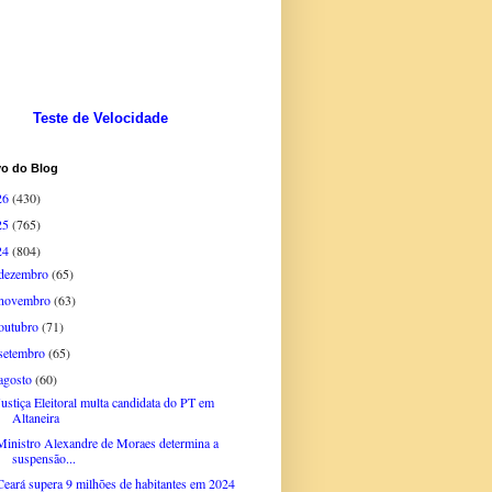
Teste de Velocidade
vo do Blog
26
(430)
25
(765)
24
(804)
dezembro
(65)
novembro
(63)
outubro
(71)
setembro
(65)
agosto
(60)
Justiça Eleitoral multa candidata do PT em
Altaneira
Ministro Alexandre de Moraes determina a
suspensão...
Ceará supera 9 milhões de habitantes em 2024