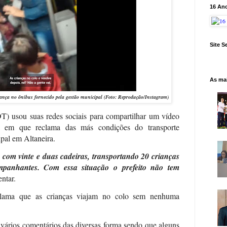
16 An
Site S
As ma
nça no ônibus fornecido pela gestão municipal (Foto: Reprodução/Instagram)
T) usou suas redes sociais para compartilhar um vídeo
a em que reclama das más condições do transporte
ipal em Altaneira.
m vinte e duas cadeiras, transportando 20 crianças
anhantes. Com essa situação o prefeito não tem
ntar.
lama que as crianças viajam no colo sem nenhuma
ários comentários das diversas forma sendo que alguns