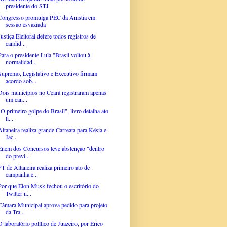
presidente do STJ
Congresso promulga PEC da Anistia em
sessão esvaziada
Justiça Eleitoral defere todos registros de
candid...
Para o presidente Lula "Brasil voltou à
normalidad...
Supremo, Legislativo e Executivo firmam
acordo sob...
Dois municípios no Ceará registraram apenas
um can...
"O primeiro golpe do Brasil", livro detalha ato
li...
Altaneira realiza grande Carreata para Késia e
Jac...
Enem dos Concursos teve abstenção "dentro
do previ...
PT de Altaneira realiza primeiro ato de
campanha e...
Por que Elon Musk fechou o escritório do
Twitter n...
Câmara Municipal aprova pedido para projeto
da Tra...
O laboratório político de Juazeiro, por Érico