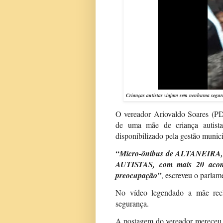
Crianças autistas viajam sem nenhuma segura
O vereador Ariovaldo Soares (PD
de uma mãe de criança autist
disponibilizado pela gestão munic
“Micro-ônibus de ALTANEIRA, co
AUTISTAS, com mais 20 acomp
preocupação”
, escreveu o parlame
No vídeo legendado a mãe rec
segurança.
A postagem do vereador mereceu v