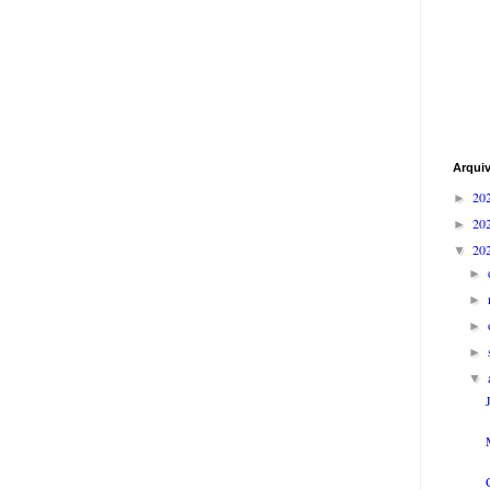
Arqui
20
►
20
►
20
▼
►
►
►
►
▼