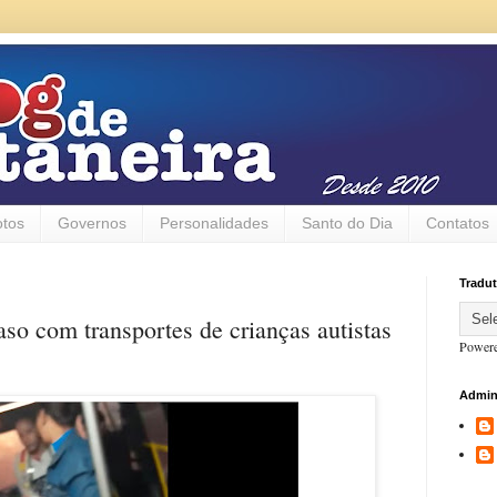
otos
Governos
Personalidades
Santo do Dia
Contatos
Tradut
so com transportes de crianças autistas
Power
Admin