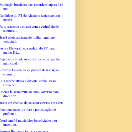
População brasileira bate recorde e supera 212
mil...
Candidato do PT de Altaneira tenta censurar
matéri...
Paris reacende a chama com a cerimônia de
abertura...
Brasil adota alistamento militar feminino
voluntário
Justiça Eleitoral nega pedido do PT para
multar Ké...
Deputados estaduais em clima de campanha
municipal...
Governo Federal lança política de transição
energé...
Lula recebe atletas e diz que sonha Brasil
como po...
Líderes buscam reunião com Governo para
discutir p...
Brasil em chamas deixa setor elétrico em alerta
Nenhuma palavra sobre a participação do
prefeito n...
Ceará tem 64 municípios beneficiados por
incentivo...
Herman Benjamin toma posse como