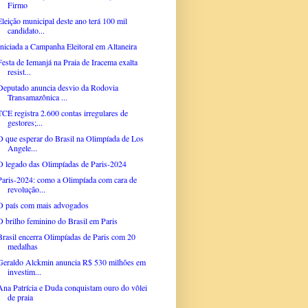
Firmo
Eleição municipal deste ano terá 100 mil
candidato...
Iniciada a Campanha Eleitoral em Altaneira
Festa de Iemanjá na Praia de Iracema exalta
resist...
Deputado anuncia desvio da Rodovia
Transamazônica ...
TCE registra 2.600 contas irregulares de
gestores;...
O que esperar do Brasil na Olimpíada de Los
Angele...
O legado das Olimpíadas de Paris-2024
Paris-2024: como a Olimpíada com cara de
revolução...
O país com mais advogados
O brilho feminino do Brasil em Paris
Brasil encerra Olimpíadas de Paris com 20
medalhas
Geraldo Alckmin anuncia R$ 530 milhões em
investim...
Ana Patrícia e Duda conquistam ouro do vôlei
de praia