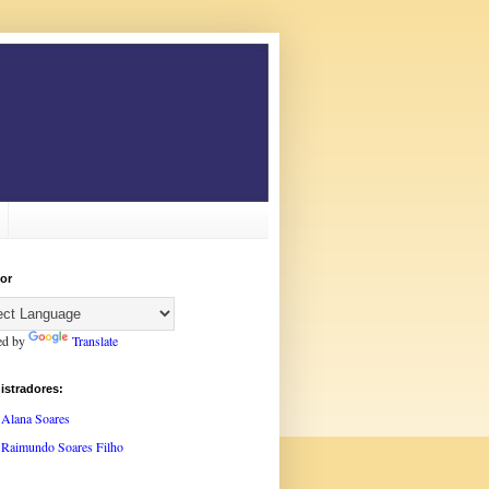
or
ed by
Translate
istradores:
Alana Soares
Raimundo Soares Filho