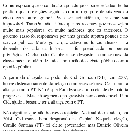
Como explicar que o candidato apoiado pelo poder estadual tenha
perdido quatro eleições seguidas com um grupo e depois vencido
cinco com outro grupo? Pode ser coincidência, mas me soa
improvável. Também não é fato que os recentes governos sejam
muito mais populares, ou muito melhores, que os anteriores. O
governo Tasso foi responsável por uma grande ruptura política e no
serviço público. Muita gente que estava no funcionalismo — a
depender do lado da história — foi prejudicada ou perdeu
privilégios. O chamado Cambeba se desgastou com setores da
classe média e, além de tudo, abriu mão do debate público com a
opinião pública.
A partir da chegada ao poder de Cid Gomes (PSB), em 2007,
houve distensionamento da relação com esses setores. Contribuiu a
aliança com o PT. Não é que Fortaleza seja uma cidade de maioria
progressista. Mas, há segmento progressista bem considerável. Para
Cid, ajudou bastante ter a aliança com o PT.
Não significa que não houvesse rejeição. Ao final do mandato, em
2014, Cid estava bem desgastado na Capital. Naquela eleição,
Camilo Santana (PT) foi eleito governador, mas Eunício Oliveira
(MDB) terminou na frente, com boa diferença.