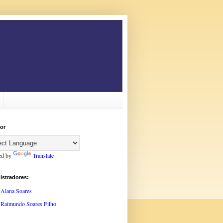
or
ed by
Translate
istradores:
Alana Soares
Raimundo Soares Filho