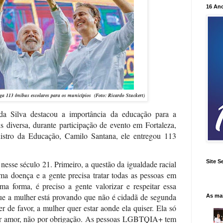
16 An
a 113 ônibus escolares para os municípios (Foto:
Ricardo Stuckert
)
da Silva destacou a importância da educação para a
 diversa, durante participação de evento em Fortaleza,
stro da Educação, Camilo Santana, ele entregou 113
Site S
nesse século 21. Primeiro, a questão da igualdade racial
uma doença e a gente precisa tratar todas as pessoas em
a forma, é preciso a gente valorizar e respeitar essa
ue a mulher está provando que não é cidadã de segunda
As ma
er de favor, a mulher quer estar aonde ela quiser. Ela só
por amor, não por obrigação. As pessoas LGBTQIA+ tem