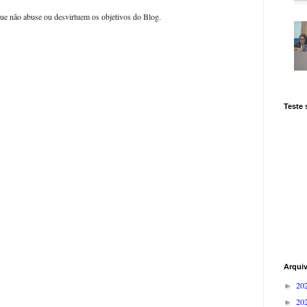
ue não abuse ou desvirtuem os objetivos do Blog.
Teste
Arqui
20
►
20
►