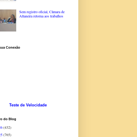
Sem registro oficial, Câmara de
Altaneira retorna aos trabalhos
 sua Conexão
Teste de Velocidade
vo do Blog
26
(432)
25
(765)