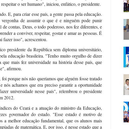
respeitar o ser humano", iniciou, enfático, o presidente.
do. E, para criar esse país, a gente passa pela educação.
r vergonha de assumir o que é e ninguém pode punir
 de contas, Deus, o todo poderoso, nos fez diferentes, e
ender a conviver, respeitar, gostar e amar as pessoas. É
i fazer isso", acrescentou.
co presidente da República sem diploma universitário,
pela educação brasileira. "Tenho muito orgulho de dizer
a que mais fez universidade na história desse país, que
e", afirmou.
 foi porque nós não queríamos que alguém fosse tratado
 e nós achamos que era preciso garantir a oportunidade
azer universidade nesse país", relembrou o presidente
 em 2012.
índices do Ceará e a atuação do ministro da Educação,
ezes governador do estado. "Esse estado é motivo de
os a melhor educação fundamental, que os alunos mais
píadas de matemática. E, por isso, é nesse estado que a