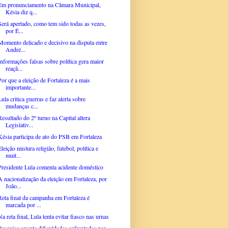
Em pronunciamento na Câmara Municipal,
Késia diz q...
Será apertado, como tem sido todas as vezes,
por É...
Momento delicado e decisivo na disputa entre
André...
Informações falsas sobre política gera maior
reaçã...
Por que a eleição de Fortaleza é a mais
importante...
Lula critica guerras e faz alerta sobre
mudanças c...
Resultado do 2º turno na Capital altera
Legislativ...
Késia participa de ato do PSB em Fortaleza
Eleição mistura religião, futebol, política e
muit...
Presidente Lula comenta acidente doméstico
A nacionalização da eleição em Fortaleza, por
João...
Reta final da campanha em Fortaleza é
marcada por ...
Na reta final, Lula tenta evitar fiasco nas urnas
Pesquisa aponta dificuldades enfrentadas por