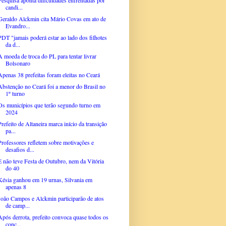
candi...
Geraldo Alckmin cita Mário Covas em ato de
Evandro...
PDT "jamais poderá estar ao lado dos filhotes
da d...
A moeda de troca do PL para tentar livrar
Bolsonaro
Apenas 38 prefeitas foram eleitas no Ceará
Abstenção no Ceará foi a menor do Brasil no
1º turno
Os municípios que terão segundo turno em
2024
Prefeito de Altaneira marca início da transição
pa...
Professores refletem sobre motivações e
desafios d...
E não teve Festa de Outubro, nem da Vitória
do 40
Késia ganhou em 19 urnas, Silvania em
apenas 8
João Campos e Alckmin participarão de atos
de camp...
Após derrota, prefeito convoca quase todos os
conc...