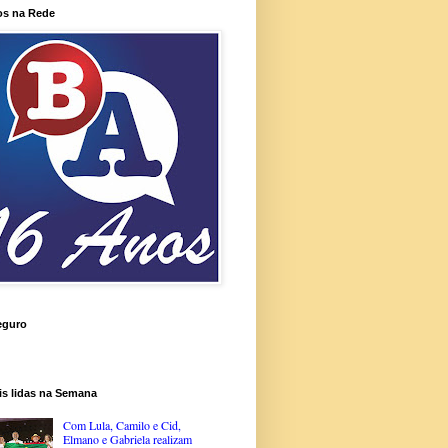
os na Rede
eguro
is lidas na Semana
Com Lula, Camilo e Cid,
Elmano e Gabriela realizam