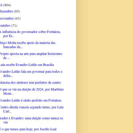
24
(804)
dezembro
(65)
novembro
(63)
outubro
(71)
A influência do governador sobre Fortaleza,
por Ér...
Hugo Motta recebe apoio da maioria das
bancadas da...
Projeto aposta na arte para ampliar horizontes
de ...
Lula recebe Evandro Leitão em Brasília
Evandro Leitão fala em governar para todos e
defin...
Maioria dos eleitores tem prefeitos de centro
O que se viu na eleição de 2024, por Martônio
Mont...
Evandro Leitão é eleito prefeito em Fortaleza
Centro-direita venceu segundo turno, por Luiz
Carl...
André x Evandro: uma eleição como nunca se
viu
É o que temos para hoje, por Jocélio Leal