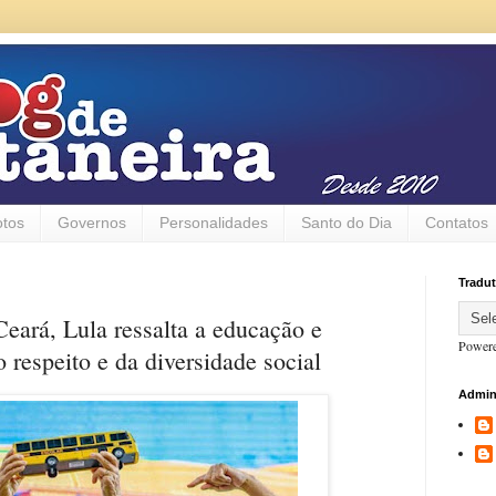
otos
Governos
Personalidades
Santo do Dia
Contatos
Tradut
eará, Lula ressalta a educação e
Power
 respeito e da diversidade social
Admin