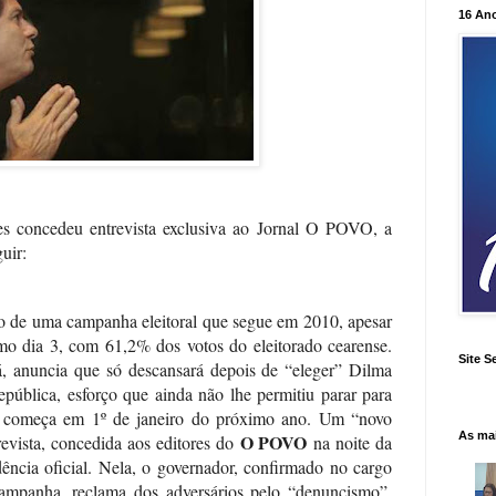
16 An
s concedeu entrevista exclusiva ao Jornal O POVO, a
uir:
o de uma campanha eleitoral que segue em 2010, apesar
ltimo dia 3, com 61,2% dos votos do eleitorado cearense.
Site S
 anuncia que só descansará depois de “eleger” Dilma
epública, esforço que ainda não lhe permitiu parar para
e começa em 1º de janeiro do próximo ano. Um “novo
As ma
O POVO
revista, concedida aos editores do
na noite da
idência oficial. Nela, o governador, confirmado no cargo
campanha, reclama dos adversários pelo “denuncismo”,