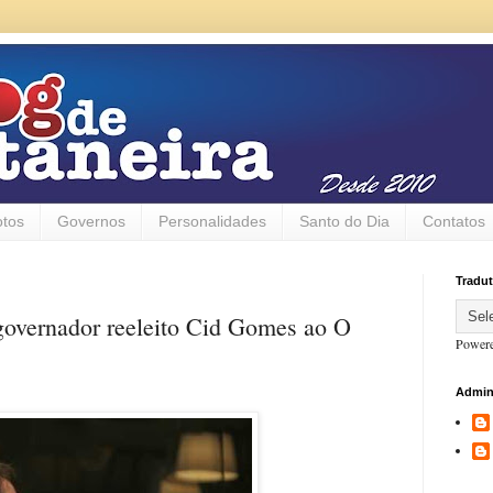
otos
Governos
Personalidades
Santo do Dia
Contatos
Tradut
 governador reeleito Cid Gomes ao O
Power
Admin