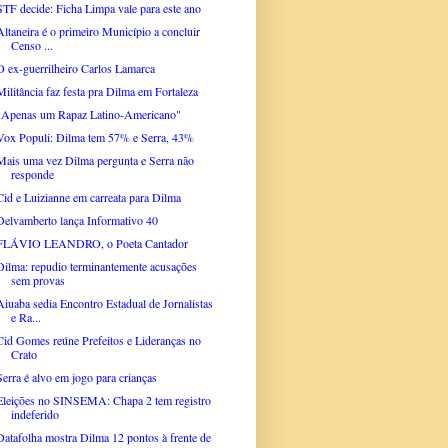
STF decide: Ficha Limpa vale para este ano
Altaneira é o primeiro Município a concluir
Censo ...
O ex-guerrilheiro Carlos Lamarca
Militância faz festa pra Dilma em Fortaleza
"Apenas um Rapaz Latino-Americano"
Vox Populi: Dilma tem 57% e Serra, 43%
Mais uma vez Dilma pergunta e Serra não
responde
Cid e Luizianne em carreata para Dilma
Delvamberto lança Informativo 40
FLÁVIO LEANDRO, o Poeta Cantador
Dilma: repudio terminantemente acusações
sem provas
Aiuaba sedia Encontro Estadual de Jornalistas
e Ra...
Cid Gomes reúne Prefeitos e Lideranças no
Crato
Serra é alvo em jogo para crianças
Eleições no SINSEMA: Chapa 2 tem registro
indeferido
Datafolha mostra Dilma 12 pontos à frente de