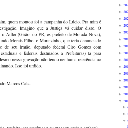
20
►
20
►
20
►
mim, quem montou foi a campanha do Lúcio. Pra mim é
20
►
estigação. Imagino que a Justiça vá cuidar disso. O
20
►
 o Adler (Girão, do PR, ex-prefeito de Morada Nova),
20
►
undo Morais Filho, o Moraizinho, que teria denunciado
20
 e de seu irmão, deputado federal Ciro Gomes com
►
staduais e federais destinados a Prefeituras) lá para
20
►
 Mesmo nessa gravação não tendo nenhuma referência ao
20
►
nando. Isso foi urdido.
20
►
20
►
20
►
do Marcos Cals...
20
►
20
►
20
▼
►
►
▼
ário, ter feito isso machucou ou magoou mais o senhor?