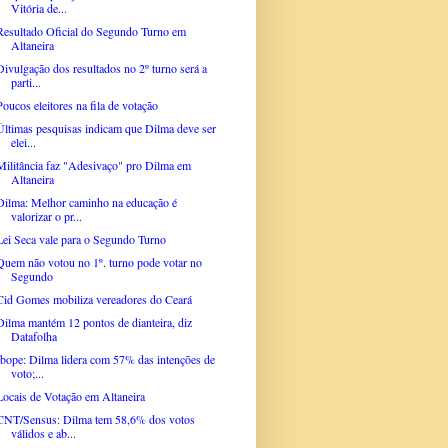
Vitória de...
Resultado Oficial do Segundo Turno em
Altaneira
Divulgação dos resultados no 2º turno será a
parti...
Poucos eleitores na fila de votação
Últimas pesquisas indicam que Dilma deve ser
elei...
Militância faz "Adesivaço" pro Dilma em
Altaneira
Dilma: Melhor caminho na educação é
valorizar o pr...
Lei Seca vale para o Segundo Turno
Quem não votou no 1º. turno pode votar no
Segundo
Cid Gomes mobiliza vereadores do Ceará
Dilma mantém 12 pontos de dianteira, diz
Datafolha
Ibope: Dilma lidera com 57% das intenções de
voto;...
Locais de Votação em Altaneira
CNT/Sensus: Dilma tem 58,6% dos votos
válidos e ab...