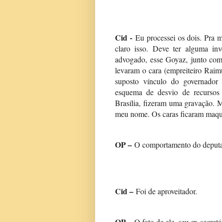
Cid -
Eu processei os dois. Pra 
claro isso. Deve ter alguma inv
advogado, esse Goyaz, junto com
levaram o cara (empreiteiro Raim
suposto vínculo do governador
esquema de desvio de recursos e
Brasília, fizeram uma gravação.
meu nome. Os caras ficaram maqui
OP –
O comportamento do deputa
Cid –
Foi de aproveitador.
OP –
O fato de ele, seu ex-secret