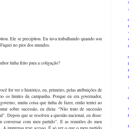
itou. Ele se precipitou. Eu tava trabalhando quando sou
 Fiquei no pior dos mundos.
hor tinha feito para a coligação?
cê for ver o histórico, eu, primeiro, pelas atribuições de
imo os limites da campanha. Porque eu era governador,
governo, muita coisa que tinha de fazer, então tentei ao
ar sobre sucessão, eu dizia: “Não trato de sucessão
al”. Depois que se resolveu a questão nacional, eu disse:
em conversar com meu partido”. E as reuniões do meu
as. A imprensa teve acesso. É só ver o que o meu partido