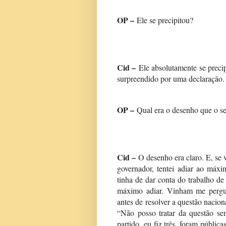
OP –
Ele se precipitou?
Cid –
Ele absolutamente se precip
surpreendido por uma declaração.
OP –
Qual era o desenho que o sen
Cid –
O desenho era claro. E, se vo
governador, tentei adiar ao máx
tinha de dar conta do trabalho de 
máximo adiar. Vinham me pergunt
antes de resolver a questão nacion
“Não posso tratar da questão s
partido, eu fiz três, foram públic