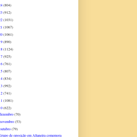
24
(804)
23
(912)
22
(1031)
21
(1067)
20
(1061)
19
(890)
18
(1124)
17
(925)
16
(761)
15
(807)
14
(834)
13
(992)
12
(741)
11
(1081)
10
(622)
dezembro
(70)
novembro
(53)
outubro
(79)
Grupo de oposição em Altaneira comemora