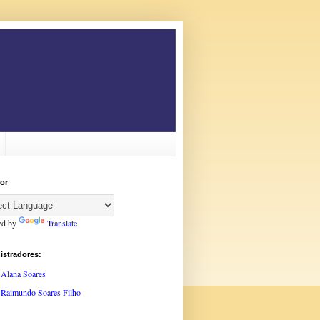
or
ed by
Translate
istradores:
Alana Soares
Raimundo Soares Filho