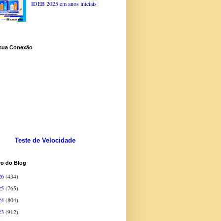
IDEB 2025 em anos iniciais
 sua Conexão
Teste de Velocidade
vo do Blog
26
(434)
25
(765)
24
(804)
23
(912)