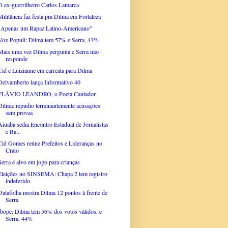
O ex-guerrilheiro Carlos Lamarca
Militância faz festa pra Dilma em Fortaleza
"Apenas um Rapaz Latino-Americano"
Vox Populi: Dilma tem 57% e Serra, 43%
Mais uma vez Dilma pergunta e Serra não
responde
Cid e Luizianne em carreata para Dilma
Delvamberto lança Informativo 40
FLÁVIO LEANDRO, o Poeta Cantador
Dilma: repudio terminantemente acusações
sem provas
Aiuaba sedia Encontro Estadual de Jornalistas
e Ra...
Cid Gomes reúne Prefeitos e Lideranças no
Crato
Serra é alvo em jogo para crianças
Eleições no SINSEMA: Chapa 2 tem registro
indeferido
Datafolha mostra Dilma 12 pontos à frente de
Serra
Ibope: Dilma tem 56% dos votos válidos, e
Serra, 44%