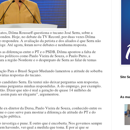
atos, Dilma Rousseff questiona o tucano José Serra, sobre a
pondeu. Hoje, no debate da TV Record, por duas vezes Dilma
respondeu. A avaliação da petista e dos aliados é que Serra não
foge. Até agora, foram nove debates e nenhuma resposta.
 as diferenças entre o PT e o PSDB, Dilma apontou a falta de
dos políticos como Paulo Vieira de Souza, o Paulo Preto, a
ra a região Nordeste e o despreparo de Serra ao falar de temas
gação Para o Brasil Seguir Mudando lamentou a atitude de soberba
várias respostas do tucano.
Site S
candidato Serra. Eu tentei não deixar perguntas sem respostas.
lgumas perguntas minhas respondidas. A do emprego, por exemplo.
ão. Dizer que não é real a geração de quase 14 milhões de
 assim para ser elegante”, argumentou.
As ma
e ex-diretor da Dersa, Paulo Vieira de Souza, conhecido entre os
ue o caso serve para mostrar a diferença de atitude do PT e do
ação pública.
 investiga e pune. E outro que é encoberta. Nos governos sempre
, em havendo, ver qual a medida que toma. É por aí que se