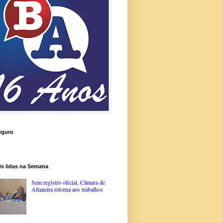
eguro
is lidas na Semana
Sem registro oficial, Câmara de
Altaneira retorna aos trabalhos