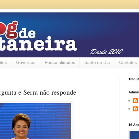
otos
Governos
Personalidades
Santo do Dia
Contatos
Tradut
gunta e Serra não responde
Admin
16 An