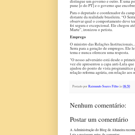
distingue um governo e outro. É uma pos
pune [o do PT] e o governo que encobre
Para o deputado e coordenador da camp
distante da realidade brasileira. “O Ser
observar qual o comportamento deve ter
foi segura e excepcional. Ele chegou até
Marte”, ironizou o petista.
Emprego
O ministro das Relações Institucionais
Serra para a geração de empregos. Ele l
tema e nunca ofereceu uma resposta.
"O nosso adversário está desde o prime
vez ele apresentou a capa anti-Lula que
ajudou do ponto de vista programático p
relação reforma agrária, em relação aos 
Postado por
Raimundo Soares Filho
às
08:50
Nenhum comentário:
Postar um comentário
A Administração do Blog de Altaneira recom
Leia a postagem antes de comentar;