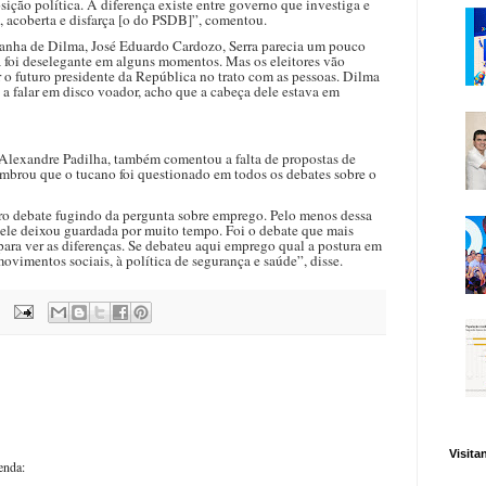
ição política. A diferença existe entre governo que investiga e
, acoberta e disfarça [o do PSDB]”, comentou.
anha de Dilma, José Eduardo Cardozo, Serra parecia um pouco
ra foi deselegante em alguns momentos. Mas os eleitores vão
 o futuro presidente da República no trato com as pessoas. Dilma
 a falar em disco voador, acho que a cabeça dele estava em
, Alexandre Padilha, também comentou a falta de propostas de
embrou que o tucano foi questionado em todos os debates sobre o
iro debate fugindo da pergunta sobre emprego. Pelo menos dessa
 ele deixou guardada por muito tempo. Foi o debate que mais
ara ver as diferenças. Se debateu aqui emprego qual a postura em
movimentos sociais, à política de segurança e saúde”, disse.
Visita
enda: