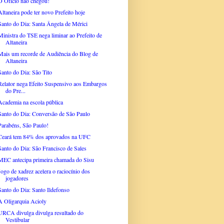
O Ofício não chegou!
Altaneira pode ter novo Prefeito hoje
Santo do Dia: Santa Ângela de Mérici
Ministra do TSE nega liminar ao Prefeito de
Altaneira
Mais um recorde de Audiência do Blog de
Altaneira
Santo do Dia: São Tito
Relator nega Efeito Suspensivo aos Embargos
do Pre...
Academia na escola pública
Santo do Dia: Conversão de São Paulo
Parabéns, São Paulo!
Ceará tem 84% dos aprovados na UFC
Santo do Dia: São Francisco de Sales
MEC antecipa primeira chamada do Sisu
Jogo de xadrez acelera o raciocínio dos
jogadores
Santo do Dia: Santo Ildefonso
A Oligarquia Acioly
URCA divulga divulga resultado do
Vestibular