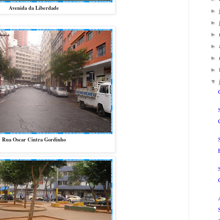
Avenida da Liberdade
►
►
►
►
►
►
▼
Rua Oscar Cintra Gordinho