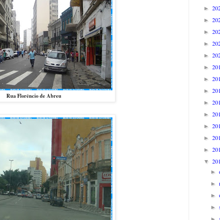
20
►
20
►
20
►
20
►
20
►
20
►
20
►
20
►
Rua Florêncio de Abreu
20
►
20
►
20
►
20
►
20
►
20
▼
►
►
►
►
►