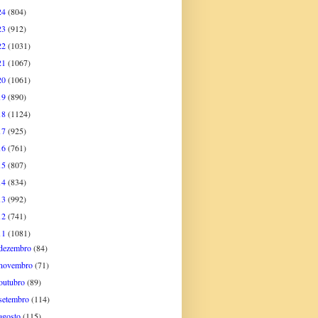
24
(804)
23
(912)
22
(1031)
21
(1067)
20
(1061)
19
(890)
18
(1124)
17
(925)
16
(761)
15
(807)
14
(834)
13
(992)
12
(741)
11
(1081)
dezembro
(84)
novembro
(71)
outubro
(89)
setembro
(114)
agosto
(115)