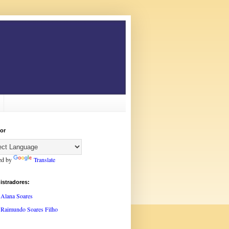
or
ed by
Translate
istradores:
Alana Soares
Raimundo Soares Filho