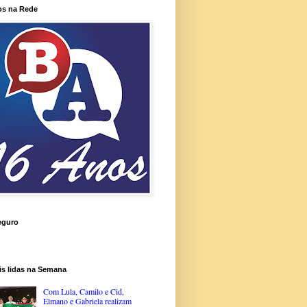
os na Rede
eguro
is lidas na Semana
Com Lula, Camilo e Cid,
Elmano e Gabriela realizam