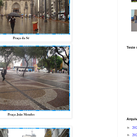
Praça da Sé
Teste
Praça João Mendes
Arqui
20
►
20
►