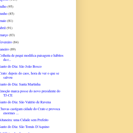
julho
(95)
junho
(85)
maio
(81)
abril
(91)
março
(83)
fevereiro
(84)
janeiro
(89)
Colheita de pequi modifica paisagem e hábitos
da r...
Santo do Dia: São João Bosco
Crato: depois do caos, hora de ver o que se
salvou
Santo do Dia: Santa Martinha
Emoção marca posse do novo presidente do
TJ-CE
Santo do Dia: São Valério de Ravena
Chuvas castigam cidade do Crato e provoca
enormes ...
Altaneira: uma Cidade sem Prefeito
Santo do Dia: São Tomás D'Aquino