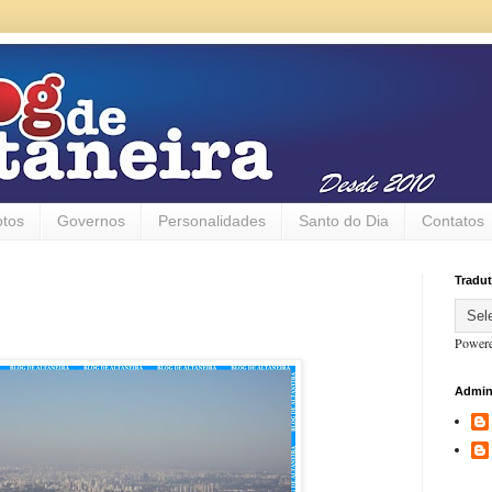
otos
Governos
Personalidades
Santo do Dia
Contatos
Tradut
Power
Admin