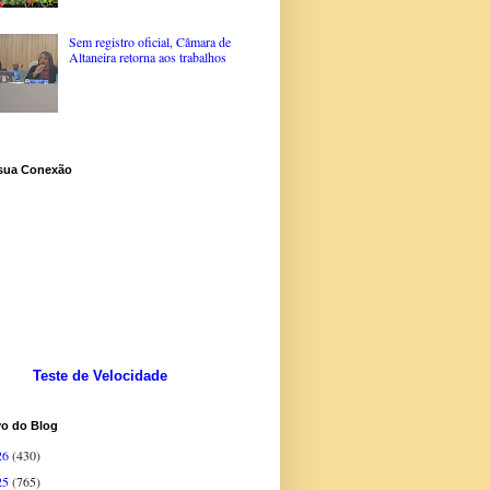
Sem registro oficial, Câmara de
Altaneira retorna aos trabalhos
 sua Conexão
Teste de Velocidade
vo do Blog
26
(430)
25
(765)