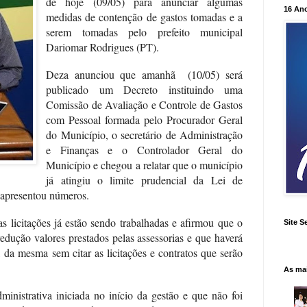
de hoje (09/05) para anunciar algumas
16 An
medidas de contenção de gastos tomadas e a
serem tomadas pelo prefeito municipal
Dariomar Rodrigues (PT).
Deza anunciou que amanhã
(10/05) será
publicado um Decreto instituindo uma
Comissão de Avaliação e Controle de Gastos
com Pessoal formada pelo Procurador Geral
do Município, o secretário de Administração
e Finanças e o Controlador Geral do
Município e chegou a relatar que o município
já atingiu o limite prudencial da Lei de
 apresentou números.
s licitações já estão sendo trabalhadas e afirmou que o
Site S
redução valores prestados pelas assessorias e que haverá
da mesma sem citar as licitações e contratos que serão
As ma
ministrativa iniciada no início da gestão e que não foi