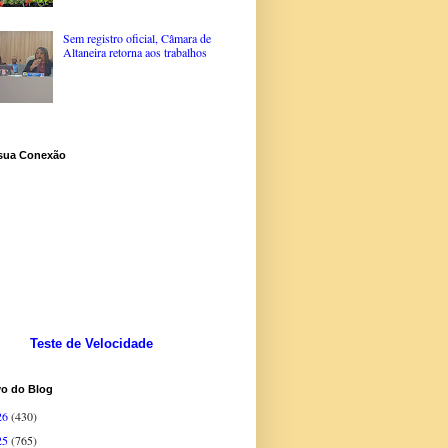
Sem registro oficial, Câmara de
Altaneira retorna aos trabalhos
 sua Conexão
Teste de Velocidade
vo do Blog
26
(430)
25
(765)