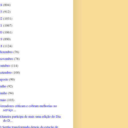
24
(804)
23
(912)
22
(1031)
21
(1067)
20
(1061)
19
(890)
18
(1124)
dezembro
(76)
novembro
(78)
outubro
(114)
setembro
(100)
agosto
(90)
julho
(92)
junho
(94)
maio
(103)
Vereadores criticam e cobram melhorias no
serviço ...
Altaneira participa de mais uma edição do Dia
do D...
O Sertão transformado depois da estação de