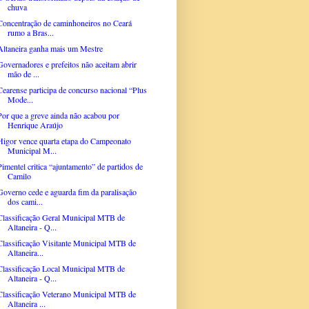
chuva
Concentração de caminhoneiros no Ceará
rumo a Bras...
Altaneira ganha mais um Mestre
Governadores e prefeitos não aceitam abrir
mão de ...
Cearense participa de concurso nacional “Plus
Mode...
Por que a greve ainda não acabou por
Henrique Araújo
Higor vence quarta etapa do Campeonato
Municipal M...
Pimentel critica “ajuntamento” de partidos de
Camilo
Governo cede e aguarda fim da paralisação
dos cami...
Classificação Geral Municipal MTB de
Altaneira - Q...
Classificação Visitante Municipal MTB de
Altaneira...
Classificação Local Municipal MTB de
Altaneira - Q...
Classificação Veterano Municipal MTB de
Altaneira ...