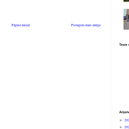
Página inicial
Postagem mais antiga
Teste
Arqui
20
►
20
►