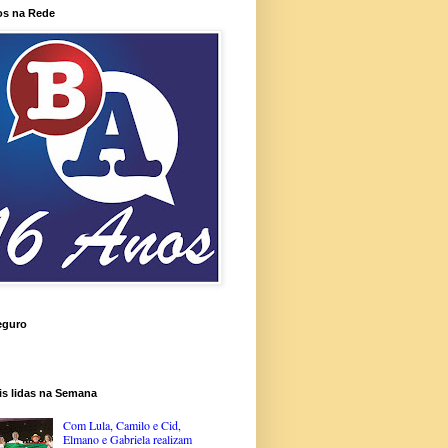
os na Rede
eguro
is lidas na Semana
Com Lula, Camilo e Cid,
Elmano e Gabriela realizam