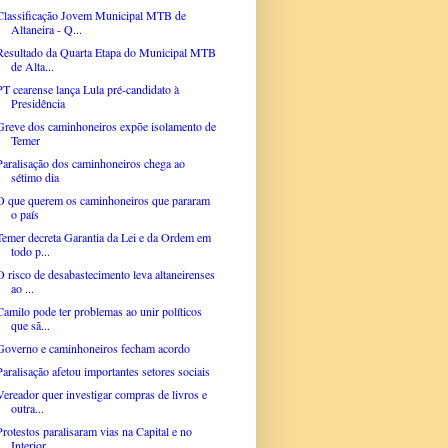
Classificação Jovem Municipal MTB de
Altaneira - Q...
Resultado da Quarta Etapa do Municipal MTB
de Alta...
PT cearense lança Lula pré-candidato à
Presidência
Greve dos caminhoneiros expõe isolamento de
Temer
Paralisação dos caminhoneiros chega ao
sétimo dia
O que querem os caminhoneiros que pararam
o país
Temer decreta Garantia da Lei e da Ordem em
todo p...
O risco de desabastecimento leva altaneirenses
ao ...
Camilo pode ter problemas ao unir políticos
que sã...
Governo e caminhoneiros fecham acordo
Paralisação afetou importantes setores sociais
Vereador quer investigar compras de livros e
outra...
Protestos paralisaram vias na Capital e no
Interior