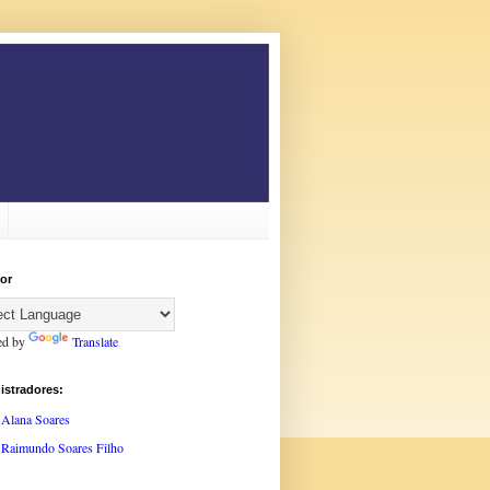
or
ed by
Translate
istradores:
Alana Soares
Raimundo Soares Filho