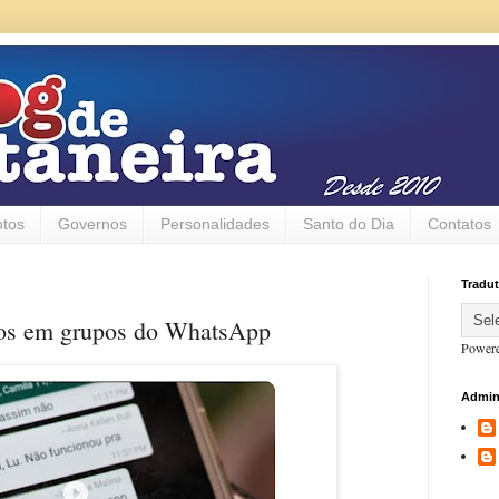
otos
Governos
Personalidades
Santo do Dia
Contatos
Tradut
os em grupos do WhatsApp
Power
Admin