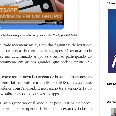
16 An
te facilita busca por membros em grupos (Foto: Divulgação/
TechTudo)
lizado recentemente e, além das figurinhas de horário e
enta de busca de membros em grupos. O recurso pode
e se um determinado amigo está ou não participando do
pecialmente em grupos grandes, que podem ter até 256
ir, como usar a nova ferramenta de busca de membros em
ento foi realizado em um iPhone (iOS), mas as dicas
Site S
lefones com Android. É necessário ter a versão 2.18.30
 – saiba como atualizar os seus apps.
ize o grupo no qual você quer pesquisar os membros.
As ma
ome, na parte superior da tela, para acessar os dados do