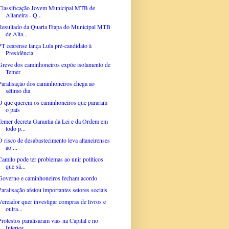
Classificação Jovem Municipal MTB de
Altaneira - Q...
Resultado da Quarta Etapa do Municipal MTB
de Alta...
PT cearense lança Lula pré-candidato à
Presidência
Greve dos caminhoneiros expõe isolamento de
Temer
Paralisação dos caminhoneiros chega ao
sétimo dia
O que querem os caminhoneiros que pararam
o país
Temer decreta Garantia da Lei e da Ordem em
todo p...
O risco de desabastecimento leva altaneirenses
ao ...
Camilo pode ter problemas ao unir políticos
que sã...
Governo e caminhoneiros fecham acordo
Paralisação afetou importantes setores sociais
Vereador quer investigar compras de livros e
outra...
Protestos paralisaram vias na Capital e no
Interior