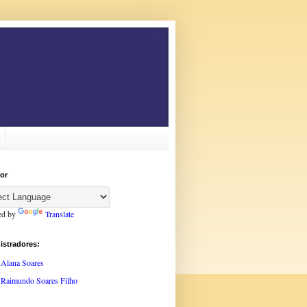
or
ed by
Translate
istradores:
Alana Soares
Raimundo Soares Filho