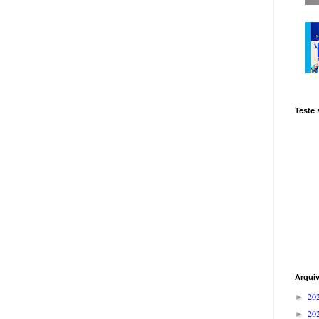
Teste
Arqui
20
►
20
►