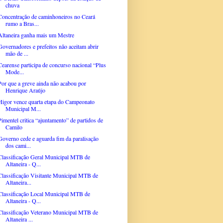
chuva
Concentração de caminhoneiros no Ceará
rumo a Bras...
Altaneira ganha mais um Mestre
Governadores e prefeitos não aceitam abrir
mão de ...
Cearense participa de concurso nacional “Plus
Mode...
Por que a greve ainda não acabou por
Henrique Araújo
Higor vence quarta etapa do Campeonato
Municipal M...
Pimentel critica “ajuntamento” de partidos de
Camilo
Governo cede e aguarda fim da paralisação
dos cami...
Classificação Geral Municipal MTB de
Altaneira - Q...
Classificação Visitante Municipal MTB de
Altaneira...
Classificação Local Municipal MTB de
Altaneira - Q...
Classificação Veterano Municipal MTB de
Altaneira ...