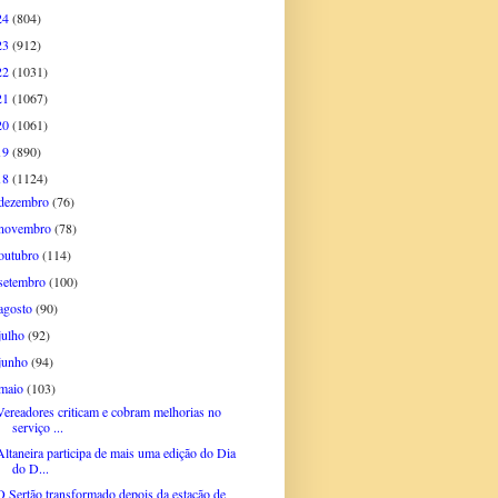
24
(804)
23
(912)
22
(1031)
21
(1067)
20
(1061)
19
(890)
18
(1124)
dezembro
(76)
novembro
(78)
outubro
(114)
setembro
(100)
agosto
(90)
julho
(92)
junho
(94)
maio
(103)
Vereadores criticam e cobram melhorias no
serviço ...
Altaneira participa de mais uma edição do Dia
do D...
O Sertão transformado depois da estação de