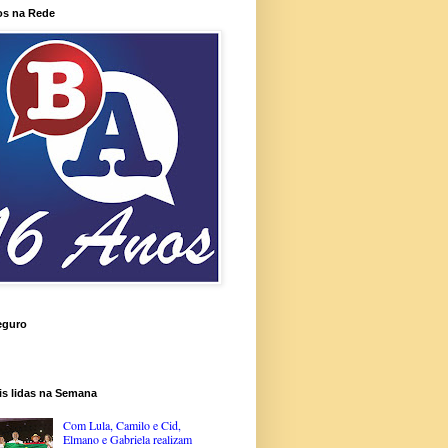
os na Rede
eguro
is lidas na Semana
Com Lula, Camilo e Cid,
Elmano e Gabriela realizam