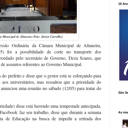
16 An
a Municipal de Altaneira (Foto: Júnior Carvalho)
ssão Ordinária da Câmara Municipal de Altaneira,
5) foi a possibilidade de corte no transporte dos
i abordado pelo secretário de Governo, Deza Soares, que
r de assuntos referentes ao Governo Municipal.
do prefeito e disse que o gestor está se esforçando para
o aos universitários, mas ressaltou que a prioridade do
anunciou uma reunião no sábado (12/05) para tratar do
Site S
ariedade) disse está havendo uma tempestade antecipada,
acebook faz seu trabalho, disse que durante a semana
As ma
aria de Educação na busca de impedir a retirada dos