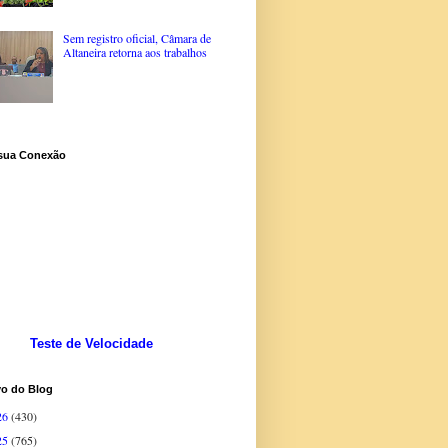
Sem registro oficial, Câmara de
Altaneira retorna aos trabalhos
 sua Conexão
Teste de Velocidade
vo do Blog
26
(430)
25
(765)