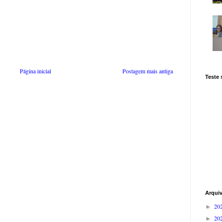
Página inicial
Postagem mais antiga
Teste
Arqui
20
►
20
►