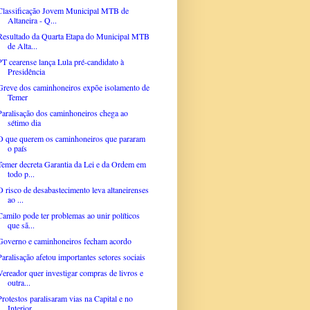
Classificação Jovem Municipal MTB de
Altaneira - Q...
Resultado da Quarta Etapa do Municipal MTB
de Alta...
PT cearense lança Lula pré-candidato à
Presidência
Greve dos caminhoneiros expõe isolamento de
Temer
Paralisação dos caminhoneiros chega ao
sétimo dia
O que querem os caminhoneiros que pararam
o país
Temer decreta Garantia da Lei e da Ordem em
todo p...
O risco de desabastecimento leva altaneirenses
ao ...
Camilo pode ter problemas ao unir políticos
que sã...
Governo e caminhoneiros fecham acordo
Paralisação afetou importantes setores sociais
Vereador quer investigar compras de livros e
outra...
Protestos paralisaram vias na Capital e no
Interior