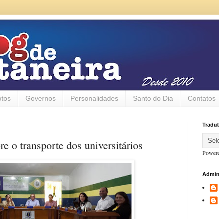
otos
Governos
Personalidades
Santo do Dia
Contatos
Tradut
e o transporte dos universitários
Power
Admin