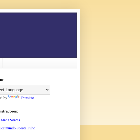
or
ed by
Translate
istradores:
Alana Soares
Raimundo Soares Filho