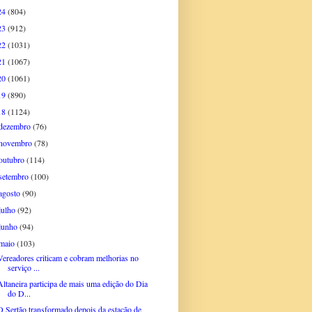
24
(804)
23
(912)
22
(1031)
21
(1067)
20
(1061)
19
(890)
18
(1124)
dezembro
(76)
novembro
(78)
outubro
(114)
setembro
(100)
agosto
(90)
julho
(92)
junho
(94)
maio
(103)
Vereadores criticam e cobram melhorias no
serviço ...
Altaneira participa de mais uma edição do Dia
do D...
O Sertão transformado depois da estação de