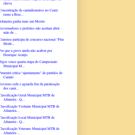
chuva
Concentração de caminhoneiros no Ceará
rumo a Bras...
Altaneira ganha mais um Mestre
Governadores e prefeitos não aceitam abrir
mão de ...
Cearense participa de concurso nacional “Plus
Mode...
Por que a greve ainda não acabou por
Henrique Araújo
Higor vence quarta etapa do Campeonato
Municipal M...
Pimentel critica “ajuntamento” de partidos de
Camilo
Governo cede e aguarda fim da paralisação
dos cami...
Classificação Geral Municipal MTB de
Altaneira - Q...
Classificação Visitante Municipal MTB de
Altaneira...
Classificação Local Municipal MTB de
Altaneira - Q...
Classificação Veterano Municipal MTB de
Altaneira ...