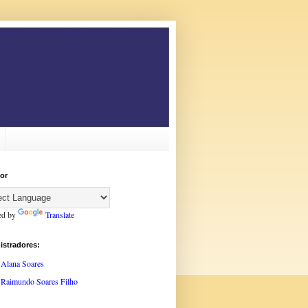
or
ed by
Translate
istradores:
Alana Soares
Raimundo Soares Filho