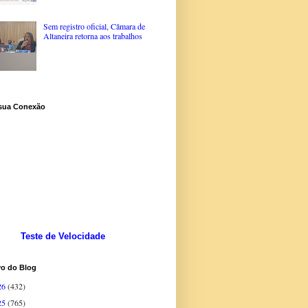
Sem registro oficial, Câmara de
Altaneira retorna aos trabalhos
 sua Conexão
Teste de Velocidade
vo do Blog
26
(432)
25
(765)