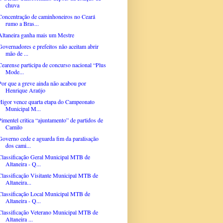
chuva
Concentração de caminhoneiros no Ceará
rumo a Bras...
Altaneira ganha mais um Mestre
Governadores e prefeitos não aceitam abrir
mão de ...
Cearense participa de concurso nacional “Plus
Mode...
Por que a greve ainda não acabou por
Henrique Araújo
Higor vence quarta etapa do Campeonato
Municipal M...
Pimentel critica “ajuntamento” de partidos de
Camilo
Governo cede e aguarda fim da paralisação
dos cami...
Classificação Geral Municipal MTB de
Altaneira - Q...
Classificação Visitante Municipal MTB de
Altaneira...
Classificação Local Municipal MTB de
Altaneira - Q...
Classificação Veterano Municipal MTB de
Altaneira ...