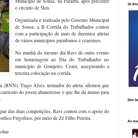
Município de Sousa, na Paraíba, após percorrer
16 An
o circuito de 5km.
Organizada e realizada pelo Governo Municipal
de Sousa, a II Corrida do Trabalhador contou
com a participação de mais de duzentos atletas
de vários municípios paraibanos e cearenses.
Na manhã do mesmo dia Ravi de outro evento
em homenagem ao Dia do Trabalhador no
município de Granjeiro, Ceará, assegurando a
terceira colocação na corrida.
 (BNN), Tiago Alves, treinador do atleta, afirmou que
currículo do jovem altaneirense e que lhe dá ânimo para
.
Site S
ipar das duas competições, Ravi contou com o apoio do
rífico Frigofrios, por meio de Zé Filho Pereira.
As ma
olau