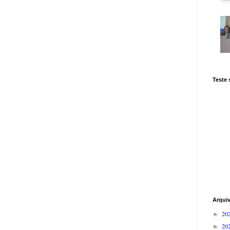
Teste
Arqui
20
►
20
►