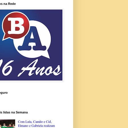
os na Rede
eguro
is lidas na Semana
Com Lula, Camilo e Cid,
Elmano e Gabriela realizam