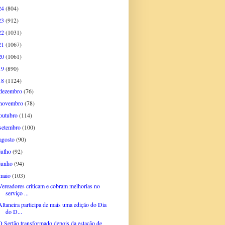
24
(804)
23
(912)
22
(1031)
21
(1067)
20
(1061)
19
(890)
18
(1124)
dezembro
(76)
novembro
(78)
outubro
(114)
setembro
(100)
agosto
(90)
julho
(92)
junho
(94)
maio
(103)
Vereadores criticam e cobram melhorias no
serviço ...
Altaneira participa de mais uma edição do Dia
do D...
O Sertão transformado depois da estação de