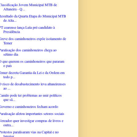
Classificação Jovem Municipal MTB de
Altaneira - Q...
Resultado da Quarta Etapa do Municipal MTB
de Alta...
PT cearense lança Lula pré-candidato à
Presidência
Greve dos caminhoneiros expõe isolamento de
Temer
Paralisação dos caminhoneiros chega ao
sétimo dia
O que querem os caminhoneiros que pararam
o país
Temer decreta Garantia da Lei e da Ordem em
todo p...
O risco de desabastecimento leva altaneirenses
ao ...
Camilo pode ter problemas ao unir políticos
que sã...
Governo e caminhoneiros fecham acordo
Paralisação afetou importantes setores sociais
Vereador quer investigar compras de livros e
outra...
Protestos paralisaram vias na Capital e no
Interior