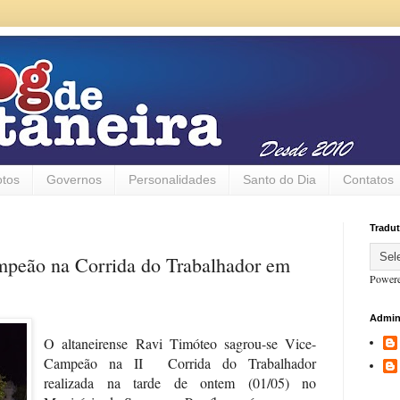
otos
Governos
Personalidades
Santo do Dia
Contatos
Tradut
mpeão na Corrida do Trabalhador em
Power
Admin
O altaneirense Ravi Timóteo sagrou-se Vice-
Campeão na II
Corrida do Trabalhador
realizada na tarde de ontem (01/05) no