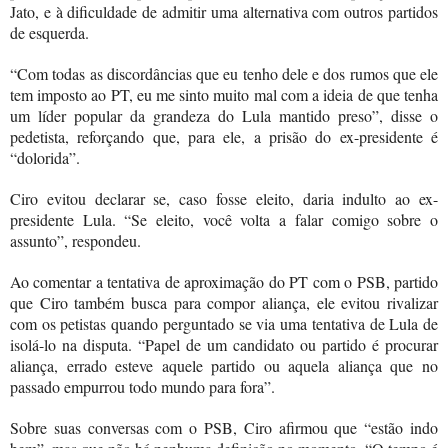
Jato, e à dificuldade de admitir uma alternativa com outros partidos
de esquerda.
“Com todas as discordâncias que eu tenho dele e dos rumos que ele
tem imposto ao PT, eu me sinto muito mal com a ideia de que tenha
um líder popular da grandeza do Lula mantido preso”, disse o
pedetista, reforçando que, para ele, a prisão do ex-presidente é
“dolorida”.
Ciro evitou declarar se, caso fosse eleito, daria indulto ao ex-
presidente Lula. “Se eleito, você volta a falar comigo sobre o
assunto”, respondeu.
Ao comentar a tentativa de aproximação do PT com o PSB, partido
que Ciro também busca para compor aliança, ele evitou rivalizar
com os petistas quando perguntado se via uma tentativa de Lula de
isolá-lo na disputa. “Papel de um candidato ou partido é procurar
aliança, errado esteve aquele partido ou aquela aliança que no
passado empurrou todo mundo para fora”.
Sobre suas conversas com o PSB, Ciro afirmou que “estão indo