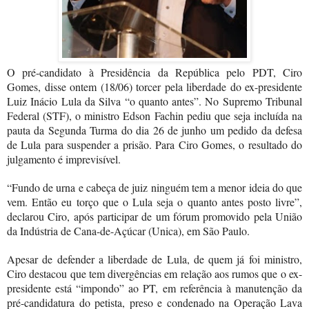
O pré-candidato à Presidência da República pelo PDT, Ciro
Gomes, disse ontem (18/06) torcer pela liberdade do ex-presidente
Luiz Inácio Lula da Silva “o quanto antes”. No Supremo Tribunal
Federal (STF), o ministro Edson Fachin pediu que seja incluída na
pauta da Segunda Turma do dia 26 de junho um pedido da defesa
de Lula para suspender a prisão. Para Ciro Gomes, o resultado do
julgamento é imprevisível.
“Fundo de urna e cabeça de juiz ninguém tem a menor ideia do que
vem. Então eu torço que o Lula seja o quanto antes posto livre”,
declarou Ciro, após participar de um fórum promovido pela União
da Indústria de Cana-de-Açúcar (Unica), em São Paulo.
Apesar de defender a liberdade de Lula, de quem já foi ministro,
Ciro destacou que tem divergências em relação aos rumos que o ex-
presidente está “impondo” ao PT, em referência à manutenção da
pré-candidatura do petista, preso e condenado na Operação Lava